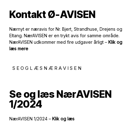
Kontakt Ø-AVISEN
Nærnyt er næravis for Nr. Bjert, Strandhuse, Drejens og
Eltang. NærAVISEN er en trykt avis for samme område.
NærAVISEN udkommer med fire udgaver årligt –
Klik og
læs mere
S E O G L Æ S N Æ R A V I S E N
Se og læs NærAVISEN
1/2024
NærAVISEN 1/2024 –
Klik og læs