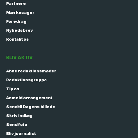
Partnere
Mærkesager
Foredrag
Nyhedsbrev
Kontakt os
BLIV AKTIV
Åbne redaktionsmøder
Redaktionsgruppe
Tip os
Anmeld arrangement
Send til Dagens billede
Skriv indlæg
Send foto
Bliv journalist