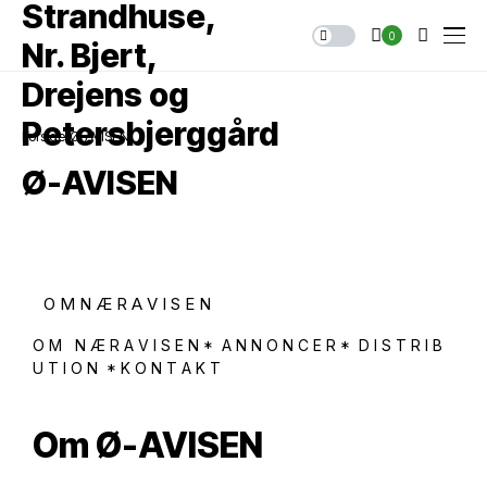
0
Forside
Ø-AVISEN
Ø-AVISEN
O M N Æ R A V I S E N
O M N Æ R A V I S E N * A N N O N C E R * D I S T R I B
U T I O N * K O N T A K T
Om Ø-AVISEN