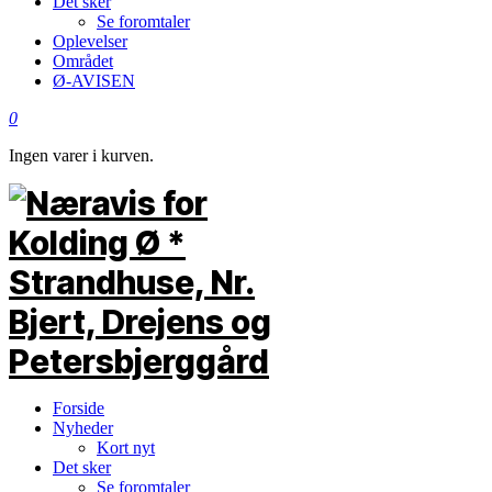
Det sker
Se foromtaler
Oplevelser
Området
Ø-AVISEN
0
Ingen varer i kurven.
Forside
Nyheder
Kort nyt
Det sker
Se foromtaler