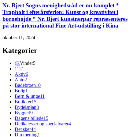
Nr. Bjert Sogns menighedsråd er nu komplet *
Trapholt i efterårsferien: Kunst og kreativitet i
børnehøjde * Nr. Bjert kunstnerpar repræsenteres
på stor international Fine Art-udstilling i Kina
oktober 11, 2024
Kategorier
(K
Vinder
5
112
1
Aktiv
6
Auto
2
Badebroen
10
Bolig
1
Børn & unge
11
Butikker
15
Bydelsplan
8
Byggeri
9
Dagens billede
15
Delikatesser og specialvarer
4
Det sker
44
Din mening
1