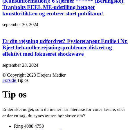
(Kunstinformation)! 6 stjerner ****** (Berlingske)!
Trapholts FEEL ME-udstilling betager
kunstkritikken og erobrer stort publikum!
september 30, 2024
Er din rejsning udfordret? Fysioterapeut Emilie i Nr.
Bjert behandler rejsningsproblemer diskret og
effektivt med fokuseret shockwave
september 28, 2024
© Copyright 2023 Drejens Medier
Forside
Tip os
Tip os
Er der sket noget, som du mener har interesse for vores læsere, eller
er der en sag, du synes avisen bør skrive om?
Ring 4088 4758