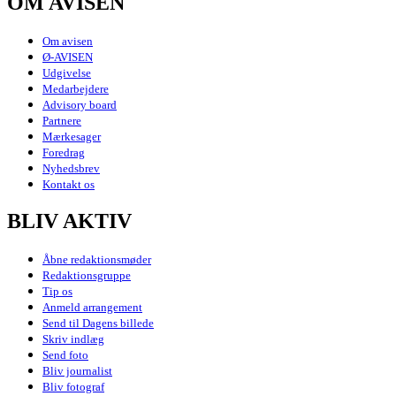
OM AVISEN
Om avisen
Ø-AVISEN
Udgivelse
Medarbejdere
Advisory board
Partnere
Mærkesager
Foredrag
Nyhedsbrev
Kontakt os
BLIV AKTIV
Åbne redaktionsmøder
Redaktionsgruppe
Tip os
Anmeld arrangement
Send til Dagens billede
Skriv indlæg
Send foto
Bliv journalist
Bliv fotograf