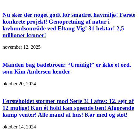
Nu sker der noget godt for smadret havmiljø! Første
konkrete projekt! Genopretning af natur i
lavbundsområde ved Eltang Vig! 31 hektar! 2,5
millioner kroner!
november 12, 2025
Manden bag badebroen: “Umuligt” er ikke et ord,
som Kim Andersen kender
oktober 20, 2024
Førsteholdet stormer mod Serie 3! I aftes: 12. sejr af
12 mulige! Kun ét hold kan spænde ben! Afgørende
kamp venter! Alle mand af hus! Kør med og støt!
oktober 14, 2024