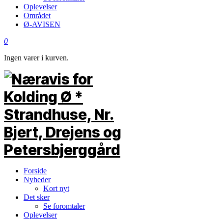
Oplevelser
Området
Ø-AVISEN
0
Ingen varer i kurven.
Forside
Nyheder
Kort nyt
Det sker
Se foromtaler
Oplevelser