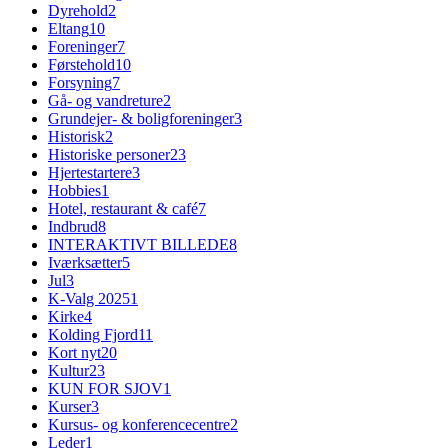
Dyrehold
2
Eltang
10
Foreninger
7
Førstehold
10
Forsyning
7
Gå- og vandreture
2
Grundejer- & boligforeninger
3
Historisk
2
Historiske personer
23
Hjertestartere
3
Hobbies
1
Hotel, restaurant & café
7
Indbrud
8
INTERAKTIVT BILLEDE
8
Iværksætter
5
Jul
3
K-Valg 2025
1
Kirke
4
Kolding Fjord
11
Kort nyt
20
Kultur
23
KUN FOR SJOV
1
Kurser
3
Kursus- og konferencecentre
2
Leder
1