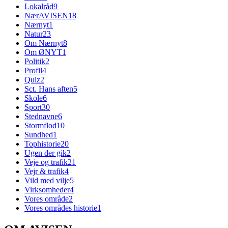
Lokalråd
9
NærAVISEN
18
Nærnyt
1
Natur
23
Om Nærnyt
8
Om ØNYT
1
Politik
2
Profil
4
Quiz
2
Sct. Hans aften
5
Skole
6
Sport
30
Stednavne
6
Stormflod
10
Sundhed
1
Tophistorie
20
Ugen der gik
2
Veje og trafik
21
Vejr & trafik
4
Vild med vilje
5
Virksomheder
4
Vores område
2
Vores områdes historie
1