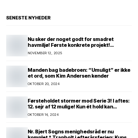
SENESTE NYHEDER
Nu sker der noget godt for smadret
havmiljø! Første konkrete projekt!
Genopretning af natur i lavbundsområde
NOVEMBER 12, 2025
ved Eltang Vig! 31 hektar! 2,5 millioner
kroner!
Manden bag badebroen: “Umuligt” er ikke
et ord, som Kim Andersen kender
OKTOBER 20, 2024
Førsteholdet stormer mod Serie 3! I aftes:
12. sejr af 12 mulige! Kun ét hold kan
spænde ben! Afgørende kamp venter! Alle
OKTOBER 14, 2024
mand af hus! Kør med og støt!
Nr. Bjert Sogns menighedsråd er nu
komplet * Trapholt i efterårsferien: Kunst