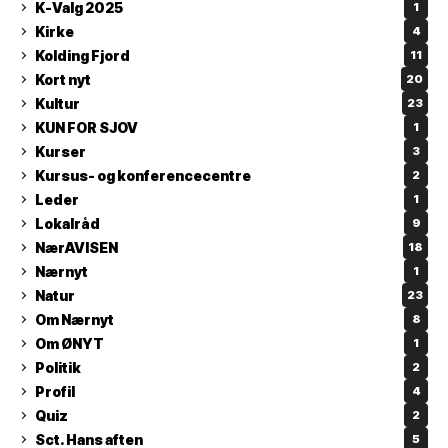
K-Valg 2025
1
Kirke
4
Kolding Fjord
11
Kort nyt
20
Kultur
23
KUN FOR SJOV
1
Kurser
3
Kursus- og konferencecentre
2
Leder
1
Lokalråd
9
NærAVISEN
18
Nærnyt
1
Natur
23
Om Nærnyt
8
Om ØNYT
1
Politik
2
Profil
4
Quiz
2
Sct. Hans aften
5