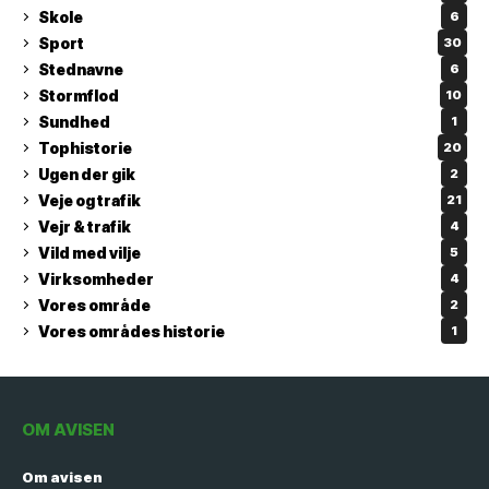
Skole
6
Sport
30
Stednavne
6
Stormflod
10
Sundhed
1
Tophistorie
20
Ugen der gik
2
Veje og trafik
21
Vejr & trafik
4
Vild med vilje
5
Virksomheder
4
Vores område
2
Vores områdes historie
1
OM AVISEN
Om avisen