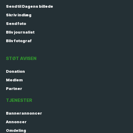
Send til Dagens billede
Skriv indlæg
Send foto
Bliv journalist
Bliv fotograf
STØT AVISEN
Donation
Medlem
Partner
TJENESTER
Bannerannoncer
Annoncer
Omdeling