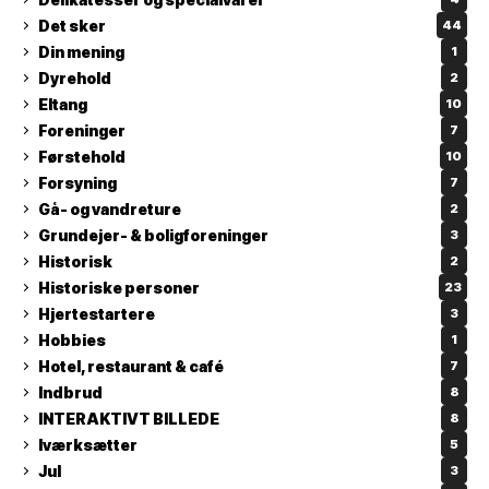
Det sker
44
Din mening
1
Dyrehold
2
Eltang
10
Foreninger
7
Førstehold
10
Forsyning
7
Gå- og vandreture
2
Grundejer- & boligforeninger
3
Historisk
2
Historiske personer
23
Hjertestartere
3
Hobbies
1
Hotel, restaurant & café
7
Indbrud
8
INTERAKTIVT BILLEDE
8
Iværksætter
5
Jul
3