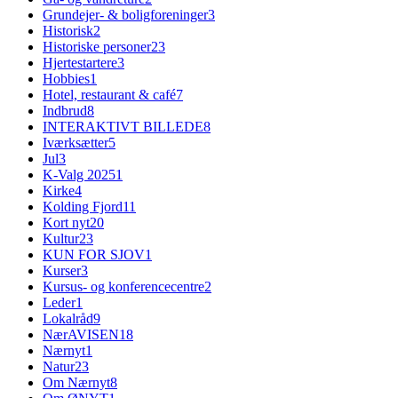
Grundejer- & boligforeninger
3
Historisk
2
Historiske personer
23
Hjertestartere
3
Hobbies
1
Hotel, restaurant & café
7
Indbrud
8
INTERAKTIVT BILLEDE
8
Iværksætter
5
Jul
3
K-Valg 2025
1
Kirke
4
Kolding Fjord
11
Kort nyt
20
Kultur
23
KUN FOR SJOV
1
Kurser
3
Kursus- og konferencecentre
2
Leder
1
Lokalråd
9
NærAVISEN
18
Nærnyt
1
Natur
23
Om Nærnyt
8