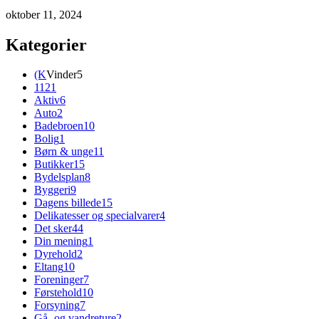
oktober 11, 2024
Kategorier
(K
Vinder
5
112
1
Aktiv
6
Auto
2
Badebroen
10
Bolig
1
Børn & unge
11
Butikker
15
Bydelsplan
8
Byggeri
9
Dagens billede
15
Delikatesser og specialvarer
4
Det sker
44
Din mening
1
Dyrehold
2
Eltang
10
Foreninger
7
Førstehold
10
Forsyning
7
Gå- og vandreture
2