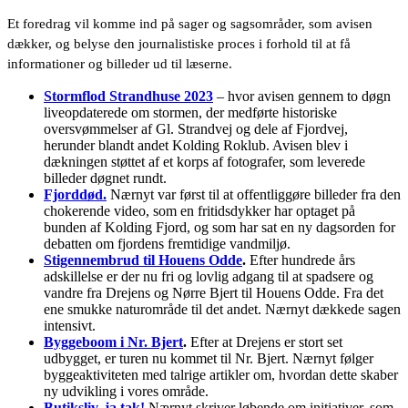
Et foredrag vil komme ind på sager og sagsområder, som avisen
dækker, og belyse den journalistiske proces i forhold til at få
informationer og billeder ud til læserne.
Stormflod Strandhuse 2023
– hvor avisen gennem to døgn
liveopdaterede om stormen, der medførte historiske
oversvømmelser af Gl. Strandvej og dele af Fjordvej,
herunder blandt andet Kolding Roklub. Avisen blev i
dækningen støttet af et korps af fotografer, som leverede
billeder døgnet rundt.
Fjorddød.
Nærnyt var først til at offentliggøre billeder fra den
chokerende video, som en fritidsdykker har optaget på
bunden af Kolding Fjord, og som har sat en ny dagsorden for
debatten om fjordens fremtidige vandmiljø.
Stigennembrud til Houens Odde
.
Efter hundrede års
adskillelse er der nu fri og lovlig adgang til at spadsere og
vandre fra Drejens og Nørre Bjert til Houens Odde. Fra det
ene smukke naturområde til det andet. Nærnyt dækkede sagen
intensivt.
Byggeboom i Nr. Bjert
.
Efter at Drejens er stort set
udbygget, er turen nu kommet til Nr. Bjert. Nærnyt følger
byggeaktiviteten med talrige artikler om, hvordan dette skaber
ny udvikling i vores område.
Butiksliv, ja tak!
Nærnyt skriver løbende om initiativer, som