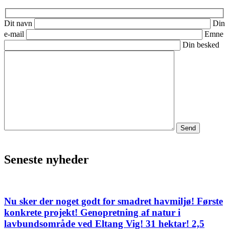
Dit navn
Din
e-mail
Emne
Din besked
Seneste nyheder
Nu sker der noget godt for smadret havmiljø! Første
konkrete projekt! Genopretning af natur i
lavbundsområde ved Eltang Vig! 31 hektar! 2,5