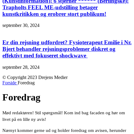
(Kunstinformation)! 6 stjerner ****** (Berlingske)!
Trapholts FEEL ME-udstilling betager
kunstkritikken og erobrer stort publikum!
september 30, 2024
Er din rejsning udfordret? Fysioterapeut Emilie i Nr.
Bjert behandler rejsningsproblemer diskret og
effektivt med fokuseret shockwave
september 28, 2024
© Copyright 2023 Drejens Medier
Forside
Foredrag
Foredrag
Mød redaktøren! Stil spørgsmål! Kom ind bag facaden og hør om
livet på en lille ny avis!
Nærnyt kommer gerne ud og holder foredrag om avisen, herunder