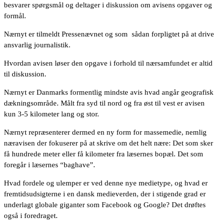
besvarer spørgsmål og deltager i diskussion om avisens opgaver og
formål.
Nærnyt er tilmeldt Pressenævnet og som sådan forpligtet på at drive
ansvarlig journalistik.
Hvordan avisen løser den opgave i forhold til nærsamfundet er altid
til diskussion.
Nærnyt er Danmarks formentlig mindste avis hvad angår geografisk
dækningsområde. Målt fra syd til nord og fra øst til vest er avisen
kun 3-5 kilometer lang og stor.
Nærnyt repræsenterer dermed en ny form for massemedie, nemlig
næravisen der fokuserer på at skrive om det helt nære: Det som sker
få hundrede meter eller få kilometer fra læsernes bopæl. Det som
foregår i læsernes “baghave”.
Hvad fordele og ulemper er ved denne nye medietype, og hvad er
fremtidsudsigterne i en dansk medieverden, der i stigende grad er
underlagt globale giganter som Facebook og Google? Det drøftes
også i foredraget.