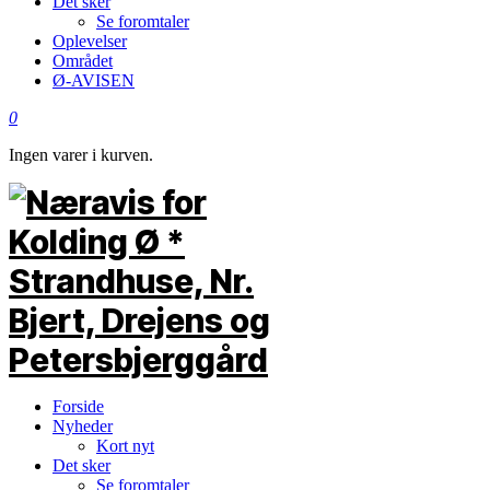
Det sker
Se foromtaler
Oplevelser
Området
Ø-AVISEN
0
Ingen varer i kurven.
Forside
Nyheder
Kort nyt
Det sker
Se foromtaler