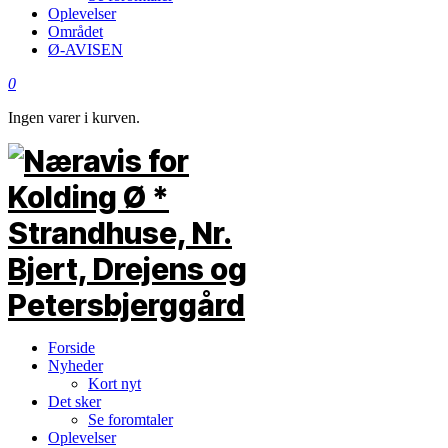
Oplevelser
Området
Ø-AVISEN
0
Ingen varer i kurven.
Forside
Nyheder
Kort nyt
Det sker
Se foromtaler
Oplevelser