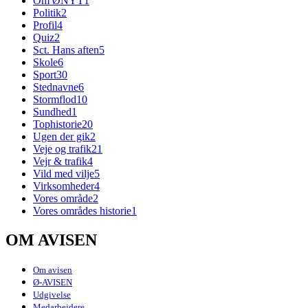
Om ØNYT
1
Politik
2
Profil
4
Quiz
2
Sct. Hans aften
5
Skole
6
Sport
30
Stednavne
6
Stormflod
10
Sundhed
1
Tophistorie
20
Ugen der gik
2
Veje og trafik
21
Vejr & trafik
4
Vild med vilje
5
Virksomheder
4
Vores område
2
Vores områdes historie
1
OM AVISEN
Om avisen
Ø-AVISEN
Udgivelse
Medarbejdere