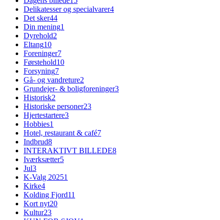
Dagens billede
15
Delikatesser og specialvarer
4
Det sker
44
Din mening
1
Dyrehold
2
Eltang
10
Foreninger
7
Førstehold
10
Forsyning
7
Gå- og vandreture
2
Grundejer- & boligforeninger
3
Historisk
2
Historiske personer
23
Hjertestartere
3
Hobbies
1
Hotel, restaurant & café
7
Indbrud
8
INTERAKTIVT BILLEDE
8
Iværksætter
5
Jul
3
K-Valg 2025
1
Kirke
4
Kolding Fjord
11
Kort nyt
20
Kultur
23