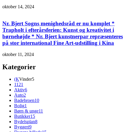
oktober 14, 2024
Nr. Bjert Sogns menighedsråd er nu komplet *
Trapholt i efterårsferien: Kunst og kreativitet i
børnehøjde * Nr. Bjert kunstnerpar repræsenteres
på stor international Fine Art-udstilling i Kina
oktober 11, 2024
Kategorier
(K
Vinder
5
112
1
Aktiv
6
Auto
2
Badebroen
10
Bolig
1
Børn & unge
11
Butikker
15
Bydelsplan
8
Byggeri
9