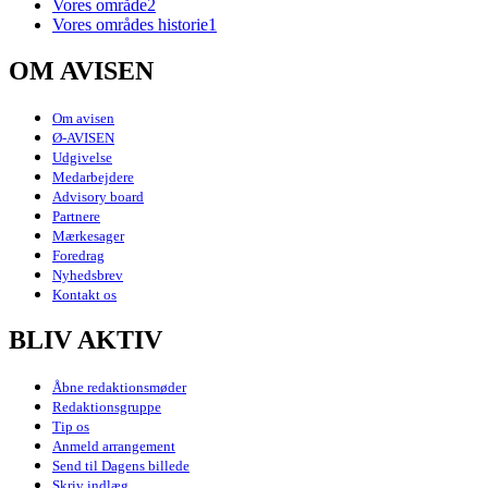
Vores område
2
Vores områdes historie
1
OM AVISEN
Om avisen
Ø-AVISEN
Udgivelse
Medarbejdere
Advisory board
Partnere
Mærkesager
Foredrag
Nyhedsbrev
Kontakt os
BLIV AKTIV
Åbne redaktionsmøder
Redaktionsgruppe
Tip os
Anmeld arrangement
Send til Dagens billede
Skriv indlæg