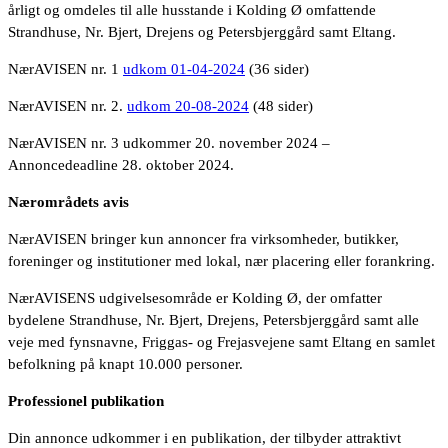
årligt og omdeles til alle husstande i Kolding Ø omfattende
Strandhuse, Nr. Bjert, Drejens og Petersbjerggård samt Eltang.
NærAVISEN nr. 1
udkom 01-04-2024
(36 sider)
NærAVISEN nr. 2.
udkom 20-08-2024
(48 sider)
NærAVISEN nr. 3 udkommer 20. november 2024 –
Annoncedeadline 28. oktober 2024.
Nærområdets avis
NærAVISEN bringer kun annoncer fra virksomheder, butikker,
foreninger og institutioner med lokal, nær placering eller forankring.
NærAVISENS udgivelsesområde er Kolding Ø, der omfatter
bydelene Strandhuse, Nr. Bjert, Drejens, Petersbjerggård samt alle
veje med fynsnavne, Friggas- og Frejasvejene samt Eltang en samlet
befolkning på knapt 10.000 personer.
Professionel publikation
Din annonce udkommer i en publikation, der tilbyder attraktivt