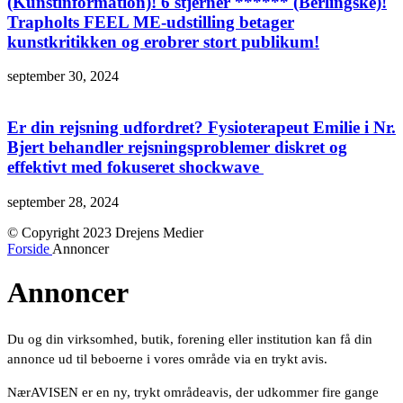
(Kunstinformation)! 6 stjerner ****** (Berlingske)!
Trapholts FEEL ME-udstilling betager
kunstkritikken og erobrer stort publikum!
september 30, 2024
Er din rejsning udfordret? Fysioterapeut Emilie i Nr.
Bjert behandler rejsningsproblemer diskret og
effektivt med fokuseret shockwave
september 28, 2024
© Copyright 2023 Drejens Medier
Forside
Annoncer
Annoncer
Du og din virksomhed, butik, forening eller institution kan få din
annonce ud til beboerne i vores område via en trykt avis.
NærAVISEN er en ny, trykt områdeavis, der udkommer fire gange