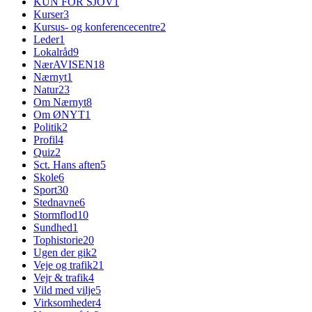
KUN FOR SJOV
1
Kurser
3
Kursus- og konferencecentre
2
Leder
1
Lokalråd
9
NærAVISEN
18
Nærnyt
1
Natur
23
Om Nærnyt
8
Om ØNYT
1
Politik
2
Profil
4
Quiz
2
Sct. Hans aften
5
Skole
6
Sport
30
Stednavne
6
Stormflod
10
Sundhed
1
Tophistorie
20
Ugen der gik
2
Veje og trafik
21
Vejr & trafik
4
Vild med vilje
5
Virksomheder
4