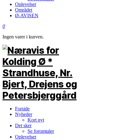
Oplevelser
Området
Ø-AVISEN
0
Ingen varer i kurven.
Forside
Nyheder
Kort nyt
Det sker
Se foromtaler
Oplevelser