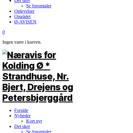
Det sker
Se foromtaler
Oplevelser
Området
Ø-AVISEN
0
Ingen varer i kurven.
Forside
Nyheder
Kort nyt
Det sker
Se foromtaler