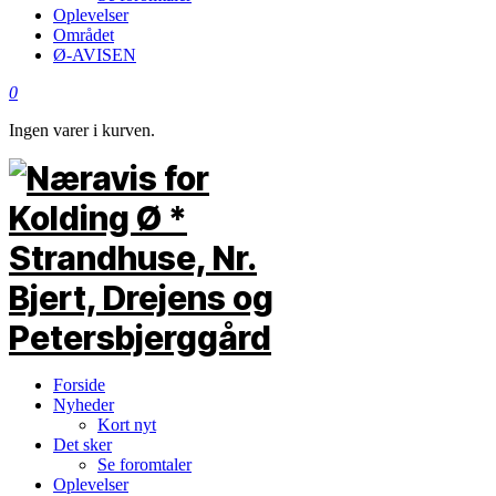
Oplevelser
Området
Ø-AVISEN
0
Ingen varer i kurven.
Forside
Nyheder
Kort nyt
Det sker
Se foromtaler
Oplevelser