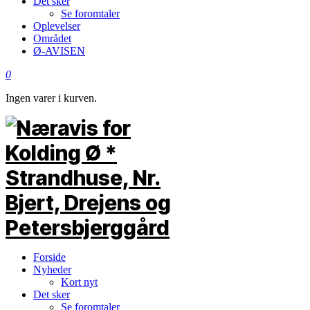
Det sker
Se foromtaler
Oplevelser
Området
Ø-AVISEN
0
Ingen varer i kurven.
Forside
Nyheder
Kort nyt
Det sker
Se foromtaler