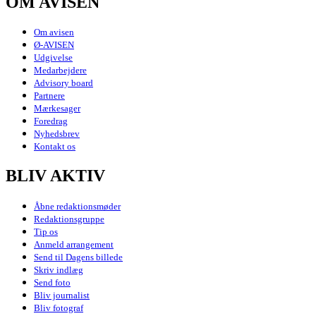
OM AVISEN
Om avisen
Ø-AVISEN
Udgivelse
Medarbejdere
Advisory board
Partnere
Mærkesager
Foredrag
Nyhedsbrev
Kontakt os
BLIV AKTIV
Åbne redaktionsmøder
Redaktionsgruppe
Tip os
Anmeld arrangement
Send til Dagens billede
Skriv indlæg
Send foto
Bliv journalist
Bliv fotograf