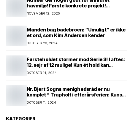
havmiljø! Første konkrete projekt!
Genopretning af natur i lavbundsområde
NOVEMBER 12, 2025
ved Eltang Vig! 31 hektar! 2,5 millioner
kroner!
Manden bag badebroen: “Umuligt” er ikke
et ord, som Kim Andersen kender
OKTOBER 20, 2024
Førsteholdet stormer mod Serie 3! I aftes:
12. sejr af 12 mulige! Kun ét hold kan
spænde ben! Afgørende kamp venter! Alle
OKTOBER 14, 2024
mand af hus! Kør med og støt!
Nr. Bjert Sogns menighedsråd er nu
komplet * Trapholt i efterårsferien: Kunst
og kreativitet i børnehøjde * Nr. Bjert
OKTOBER 11, 2024
kunstnerpar repræsenteres på stor
international Fine Art-udstilling i Kina
KATEGORIER