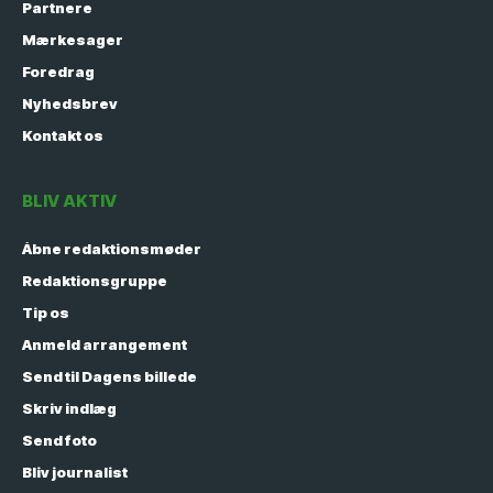
Partnere
Mærkesager
Foredrag
Nyhedsbrev
Kontakt os
BLIV AKTIV
Åbne redaktionsmøder
Redaktionsgruppe
Tip os
Anmeld arrangement
Send til Dagens billede
Skriv indlæg
Send foto
Bliv journalist