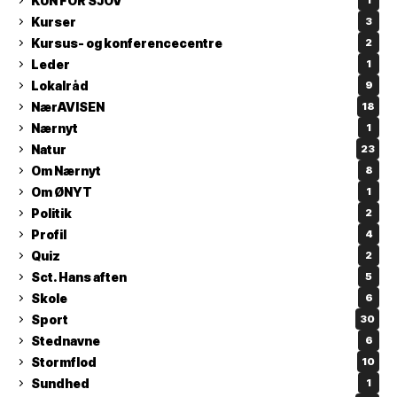
KUN FOR SJOV
1
Kurser
3
Kursus- og konferencecentre
2
Leder
1
Lokalråd
9
NærAVISEN
18
Nærnyt
1
Natur
23
Om Nærnyt
8
Om ØNYT
1
Politik
2
Profil
4
Quiz
2
Sct. Hans aften
5
Skole
6
Sport
30
Stednavne
6
Stormflod
10
Sundhed
1