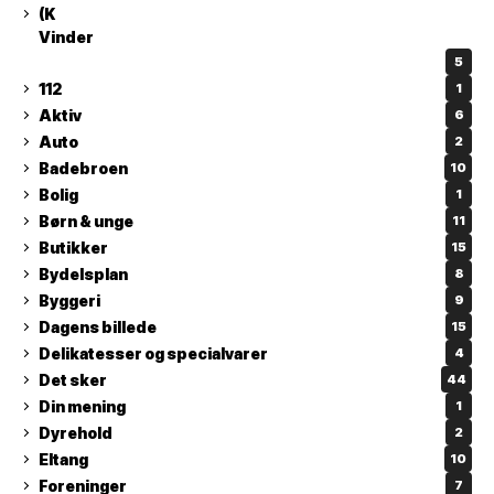
(K
Vinder
5
112
1
Aktiv
6
Auto
2
Badebroen
10
Bolig
1
Børn & unge
11
Butikker
15
Bydelsplan
8
Byggeri
9
Dagens billede
15
Delikatesser og specialvarer
4
Det sker
44
Din mening
1
Dyrehold
2
Eltang
10
Foreninger
7