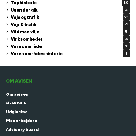
Tophistorie
20
Ugen der gik
2
Veje og trafik
21
Vejr & trafik
4
Vild med vilje
5
Virksomheder
4
Vores område
2
Vores områdes historie
1
OM AVISEN
Om avisen
Ø-AVISEN
Udgivelse
Medarbejdere
Advisory board