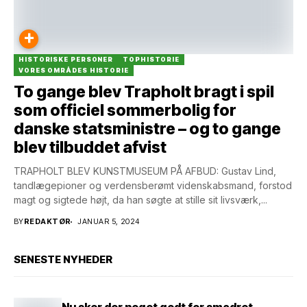
+
HISTORISKE PERSONER
TOPHISTORIE
VORES OMRÅDES HISTORIE
To gange blev Trapholt bragt i spil
som officiel sommerbolig for
danske statsministre – og to gange
blev tilbuddet afvist
TRAPHOLT BLEV KUNSTMUSEUM PÅ AFBUD: Gustav Lind,
tandlægepioner og verdensberømt videnskabsmand, forstod
magt og sigtede højt, da han søgte at stille sit livsværk,...
BY
REDAKTØR
JANUAR 5, 2024
SENESTE NYHEDER
Nu sker der noget godt for smadret