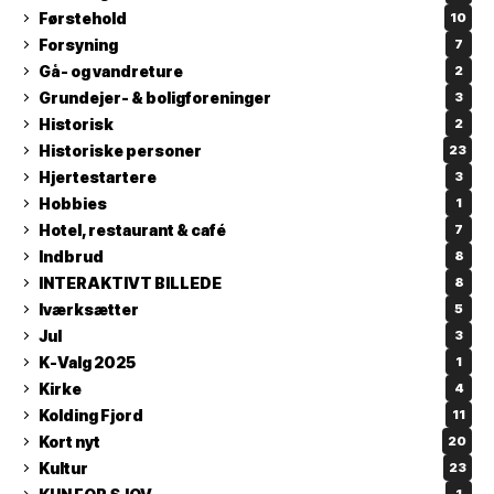
Førstehold
10
Forsyning
7
Gå- og vandreture
2
Grundejer- & boligforeninger
3
Historisk
2
Historiske personer
23
Hjertestartere
3
Hobbies
1
Hotel, restaurant & café
7
Indbrud
8
INTERAKTIVT BILLEDE
8
Iværksætter
5
Jul
3
K-Valg 2025
1
Kirke
4
Kolding Fjord
11
Kort nyt
20
Kultur
23