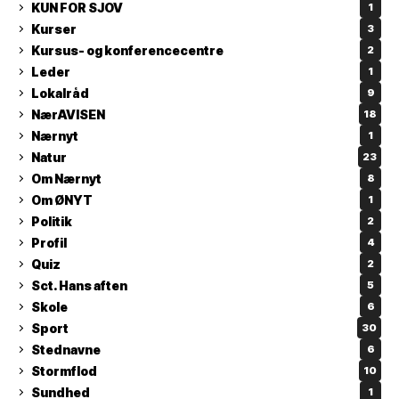
KUN FOR SJOV
1
Kurser
3
Kursus- og konferencecentre
2
Leder
1
Lokalråd
9
NærAVISEN
18
Nærnyt
1
Natur
23
Om Nærnyt
8
Om ØNYT
1
Politik
2
Profil
4
Quiz
2
Sct. Hans aften
5
Skole
6
Sport
30
Stednavne
6
Stormflod
10
Sundhed
1