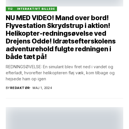
112
INTERAKTIVT BILLEDE
NU MED VIDEO! Mand over bord!
Flyvestation Skrydstrup i aktion!
Helikopter-redningsøvelse ved
Drejens Odde! Idrætsefterskolens
adventurehold fulgte redningen i
både tæt på!
REDNINGSØVELSE: En simulant blev firet ned i vandet og
efterladt, hvorefter helikopteren fløj væk, kom tilbage og
hejsede ham op igen
BY
REDAKTØR
MAJ 1, 2024