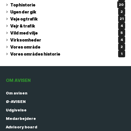
Tophistorie
20
Ugen der gik
2
Veje og trafik
21
Vejr & trafik
4
Vild med vilje
5
Virksomheder
4
Vores område
2
Vores områdes historie
1
OM AVISEN
Om avisen
Ø-AVISEN
Udgivelse
Medarbejdere
Advisory board