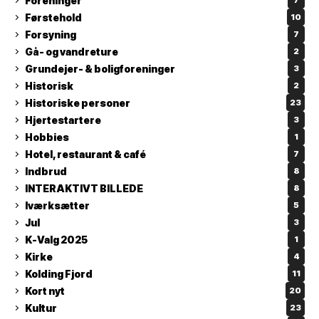
Foreninger
7
Førstehold
10
Forsyning
7
Gå- og vandreture
2
Grundejer- & boligforeninger
3
Historisk
2
Historiske personer
23
Hjertestartere
3
Hobbies
1
Hotel, restaurant & café
7
Indbrud
8
INTERAKTIVT BILLEDE
8
Iværksætter
5
Jul
3
K-Valg 2025
1
Kirke
4
Kolding Fjord
11
Kort nyt
20
Kultur
23