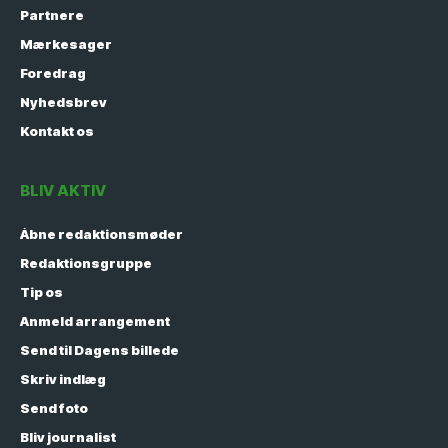
Partnere
Mærkesager
Foredrag
Nyhedsbrev
Kontakt os
BLIV AKTIV
Åbne redaktionsmøder
Redaktionsgruppe
Tip os
Anmeld arrangement
Send til Dagens billede
Skriv indlæg
Send foto
Bliv journalist