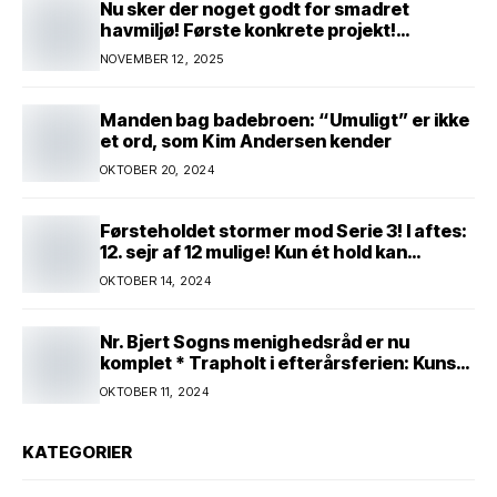
Nu sker der noget godt for smadret
havmiljø! Første konkrete projekt!
Genopretning af natur i lavbundsområde
NOVEMBER 12, 2025
ved Eltang Vig! 31 hektar! 2,5 millioner
kroner!
Manden bag badebroen: “Umuligt” er ikke
et ord, som Kim Andersen kender
OKTOBER 20, 2024
Førsteholdet stormer mod Serie 3! I aftes:
12. sejr af 12 mulige! Kun ét hold kan
spænde ben! Afgørende kamp venter! Alle
OKTOBER 14, 2024
mand af hus! Kør med og støt!
Nr. Bjert Sogns menighedsråd er nu
komplet * Trapholt i efterårsferien: Kunst
og kreativitet i børnehøjde * Nr. Bjert
OKTOBER 11, 2024
kunstnerpar repræsenteres på stor
international Fine Art-udstilling i Kina
KATEGORIER