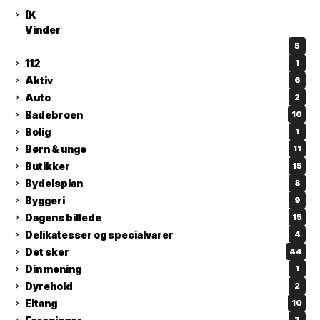
(K
Vinder
5
112
1
Aktiv
6
Auto
2
Badebroen
10
Bolig
1
Børn & unge
11
Butikker
15
Bydelsplan
8
Byggeri
9
Dagens billede
15
Delikatesser og specialvarer
4
Det sker
44
Din mening
1
Dyrehold
2
Eltang
10