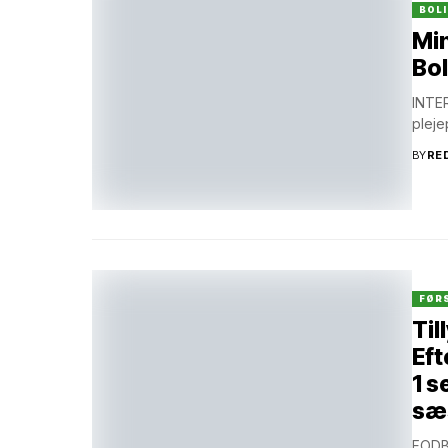
BOL
Min
Bo
INTER
pleje
BY
RE
FØR
Til
Eft
1 s
sæs
FODBO