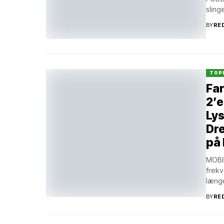
sling
BY
RE
TOP
Far
2’e
Lys
Dre
på 
MOBIL
frekv
længe
BY
RE