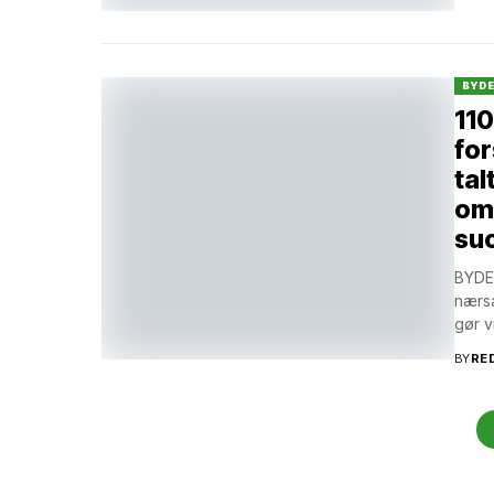
BYD
110
for
tal
om 
su
BYDEL
nærsa
gør v
BY
RE