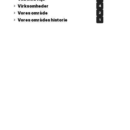
Virksomheder
4
Vores område
2
Vores områdes historie
1