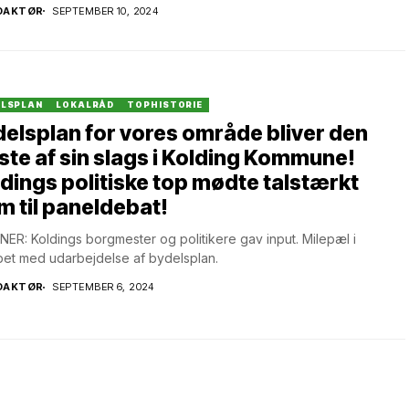
DAKTØR
SEPTEMBER 10, 2024
ELSPLAN
LOKALRÅD
TOPHISTORIE
elsplan for vores område bliver den
ste af sin slags i Kolding Kommune!
dings politiske top mødte talstærkt
m til paneldebat!
NER: Koldings borgmester og politikere gav input. Milepæl i
bet med udarbejdelse af bydelsplan.
DAKTØR
SEPTEMBER 6, 2024