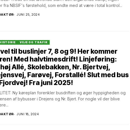
er fra NBSIF's førstehold, som endte med at være i total kontrol...
DAKTØR
JUNI 25, 2024
HISTORIE
VEJE OG TRAFIK
vel til buslinjer 7, 8 og 9! Her kommer
ren! Med halvtimesdrift! Linjeføring:
høj Allé, Skolebakken, Nr. Bjertvej,
jensvej, Farøvej, Forstallé! Slut med bus
Fjordvej! Fra juni 2025!
ITET: Ny køreplan forenkler busdriften og øger hyppigheden og
ensen af bybusser i Drejens og Nr. Bjert. For nogle vil der blive
re...
DAKTØR
JUNI 18, 2024