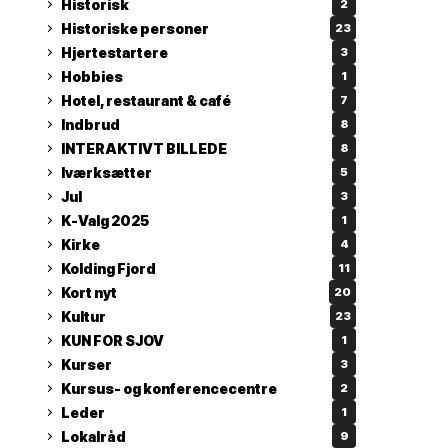
Historisk
2
Historiske personer
23
Hjertestartere
3
Hobbies
1
Hotel, restaurant & café
7
Indbrud
8
INTERAKTIVT BILLEDE
8
Iværksætter
5
Jul
3
K-Valg 2025
1
Kirke
4
Kolding Fjord
11
Kort nyt
20
Kultur
23
KUN FOR SJOV
1
Kurser
3
Kursus- og konferencecentre
2
Leder
1
Lokalråd
9