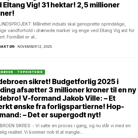
 Eltang Vig! 31 hektar! 2,5 millioner
ner!
NDSPROJEKT: Målrettet indsats skal genoprette oprindelige,
lige vandforhold i drænede marker og enge ved Eltang Vig øst for
ert. Formålet er at...
DAKTØR
NOVEMBER 12, 2025
EBROEN
TOPHISTORIE
ebroen sikret! Budgetforlig 2025 i
ding afsætter 3 millioner kroner til en ny
ebro! V-formand Jakob Ville: – Et
rkt ønske fra forligspartierne! Hop-
mand: – Det er supergodt nyt!
ROEN SIKRES: - Vi satte en proces i gang, og nu står vi med en
lig realitet. Vi kommer nok til at mangle...