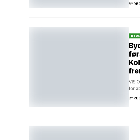
BY
RE
BYD
Byd
før
Kol
fre
VISIO
forlø
BY
RE