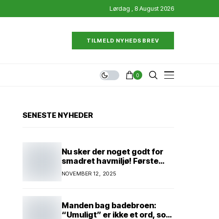
Lørdag , 8 August 2026
TILMELD NYHEDSBREV
0
SENESTE NYHEDER
Nu sker der noget godt for
smadret havmiljø! Første
konkrete projekt!
NOVEMBER 12, 2025
Genopretning af natur i
lavbundsområde ved Eltang
Vig! 31 hektar! 2,5 millioner
Manden bag badebroen:
kroner!
“Umuligt” er ikke et ord, som