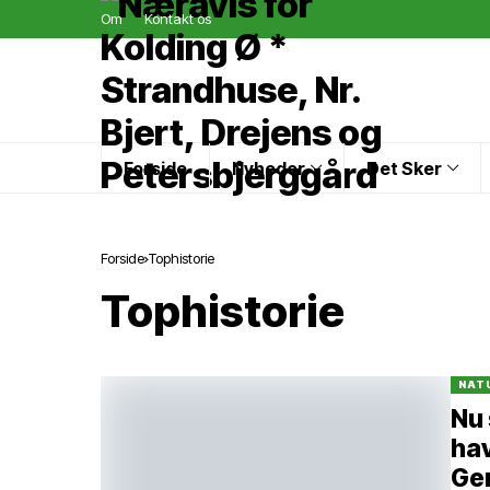
Om
Kontakt os
Forside
Nyheder
Det Sker
Forside
Tophistorie
Tophistorie
NAT
Nu 
hav
Gen