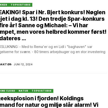
IKKER
TOPHISTORIE
AKING! Spar i Nr. Bjert konkurs! Nøglen
jet i dag kl. 13! Den tredje Spar-konkurs
fire år! Sanne og Michael: – Vi har
mpet, men vores helbred kommer først!
dateres …
SLUKNING: - Med to Rema'er og en Lidl i "baghaven" var
gelserne for svære. - 80 timers arbejdsuger og en stor investering
DAKTØR
JUNI 12, 2024
ING FJORD
NATUR
TOPHISTORIE
eeksplosion i fjorden! Koldings
mand for natur og miljø slår alarm! Vi