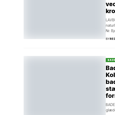
ved
kro
LAVBU
natur
Nr. Bj
BY
RE
BAD
Bad
Kol
bad
stæ
for
BADEB
glæde