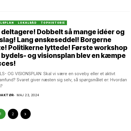
ELSPLAN
LOKALRÅD
TOPHISTORIE
 deltagere! Dobbelt så mange idéer og
slag! Lang ønskeseddel! Borgerne
te! Politikerne lyttede! Første workshop
bydels- og visionsplan blev en kæmpe
cces!
S- OG VISIONSPLAN: Skal vi være en soveby eller et aktivt
mfund? Svaret giver næsten sig selv, så spørgsmålet er: Hvordan
i?
DAKTØR
MAJ 23, 2024
1
2