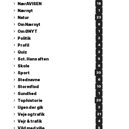
NærAVISEN
18
Nærnyt
1
Natur
23
Om Nærnyt
8
Om ØNYT
1
Politik
2
Profil
4
Quiz
2
Sct. Hans aften
5
Skole
6
Sport
30
Stednavne
6
Stormflod
10
Sundhed
1
Tophistorie
20
Ugen der gik
2
Veje og trafik
21
Vejr & trafik
4
Vild med vilje
5