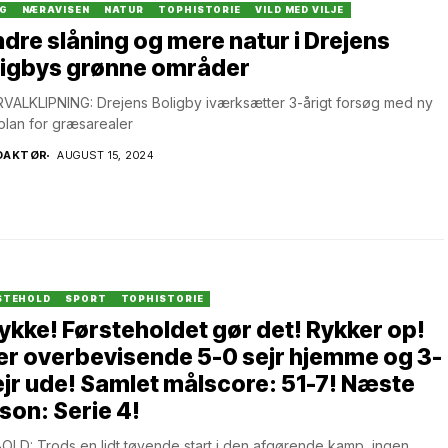
IG
NÆRAVISEN
NATUR
TOPHISTORIE
VILD MED VILJE
dre slåning og mere natur i Drejens
ligbys grønne områder
VALKLIPNING: Drejens Boligby iværksætter 3-årigt forsøg med ny
plan for græsarealer
DAKTØR
AUGUST 15, 2024
STEHOLD
SPORT
TOPHISTORIE
lykke! Førsteholdet gør det! Rykker op!
er overbevisende 5-0 sejr hjemme og 3-
ejr ude! Samlet målscore: 51-7! Næste
on: Serie 4!
LD: Trods en lidt tøvende start i den afgørende kamp, ingen