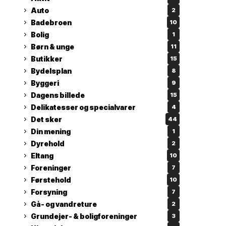
Auto
2
Badebroen
10
Bolig
1
Børn & unge
11
Butikker
15
Bydelsplan
8
Byggeri
9
Dagens billede
15
Delikatesser og specialvarer
4
Det sker
44
Din mening
1
Dyrehold
2
Eltang
10
Foreninger
7
Førstehold
10
Forsyning
7
Gå- og vandreture
2
Grundejer- & boligforeninger
3