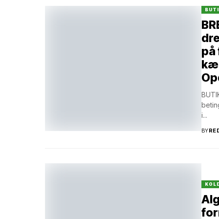
BUT
BRE
dre
på 
kæ
Op
BUTIK
betin
i...
BY
RE
KOLD
Alg
for