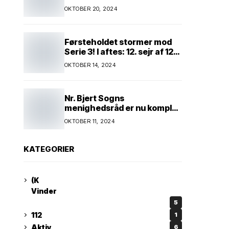
Kim Andersen kender
OKTOBER 20, 2024
Førsteholdet stormer mod
Serie 3! I aftes: 12. sejr af 12
mulige! Kun ét hold kan
OKTOBER 14, 2024
spænde ben! Afgørende
kamp venter! Alle mand af
hus! Kør med og støt!
Nr. Bjert Sogns
menighedsråd er nu komplet
* Trapholt i efterårsferien:
OKTOBER 11, 2024
Kunst og kreativitet i
børnehøjde * Nr. Bjert
kunstnerpar repræsenteres
KATEGORIER
på stor international Fine
Art-udstilling i Kina
(K
Vinder
5
112
1
Aktiv
6