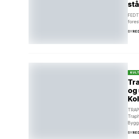
stå
FEDTE
fores
BY
RE
KUL
Tra
og 
Kol
TRAP
Traph
Bygge
BY
RE