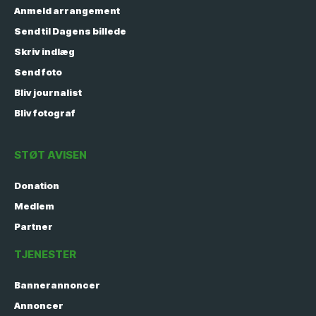
Anmeld arrangement
Send til Dagens billede
Skriv indlæg
Send foto
Bliv journalist
Bliv fotograf
STØT AVISEN
Donation
Medlem
Partner
TJENESTER
Bannerannoncer
Annoncer