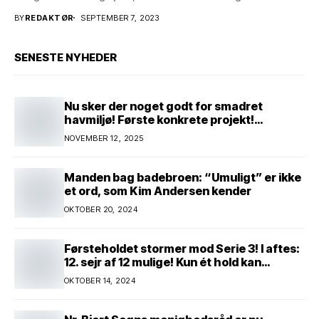
gastronomiske...
BY
REDAKTØR
SEPTEMBER 7, 2023
SENESTE NYHEDER
Nu sker der noget godt for smadret
havmiljø! Første konkrete projekt!
Genopretning af natur i lavbundsområde
NOVEMBER 12, 2025
ved Eltang Vig! 31 hektar! 2,5 millioner
kroner!
Manden bag badebroen: “Umuligt” er ikke
et ord, som Kim Andersen kender
OKTOBER 20, 2024
Førsteholdet stormer mod Serie 3! I aftes:
12. sejr af 12 mulige! Kun ét hold kan
spænde ben! Afgørende kamp venter! Alle
OKTOBER 14, 2024
mand af hus! Kør med og støt!