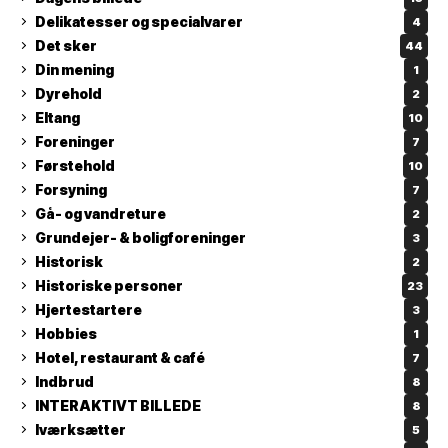
Delikatesser og specialvarer
4
Det sker
44
Din mening
1
Dyrehold
2
Eltang
10
Foreninger
7
Førstehold
10
Forsyning
7
Gå- og vandreture
2
Grundejer- & boligforeninger
3
Historisk
2
Historiske personer
23
Hjertestartere
3
Hobbies
1
Hotel, restaurant & café
7
Indbrud
8
INTERAKTIVT BILLEDE
8
Iværksætter
5