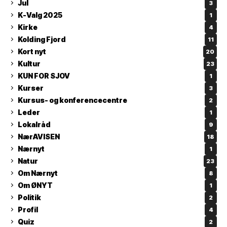
Jul
3
K-Valg 2025
1
Kirke
4
Kolding Fjord
11
Kort nyt
20
Kultur
23
KUN FOR SJOV
1
Kurser
3
Kursus- og konferencecentre
2
Leder
1
Lokalråd
9
NærAVISEN
18
Nærnyt
1
Natur
23
Om Nærnyt
8
Om ØNYT
1
Politik
2
Profil
4
Quiz
2