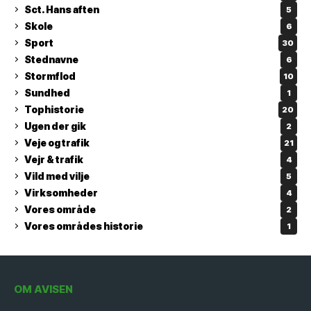
Sct. Hans aften
5
Skole
6
Sport
30
Stednavne
6
Stormflod
10
Sundhed
1
Tophistorie
20
Ugen der gik
2
Veje og trafik
21
Vejr & trafik
4
Vild med vilje
5
Virksomheder
4
Vores område
2
Vores områdes historie
1
OM AVISEN