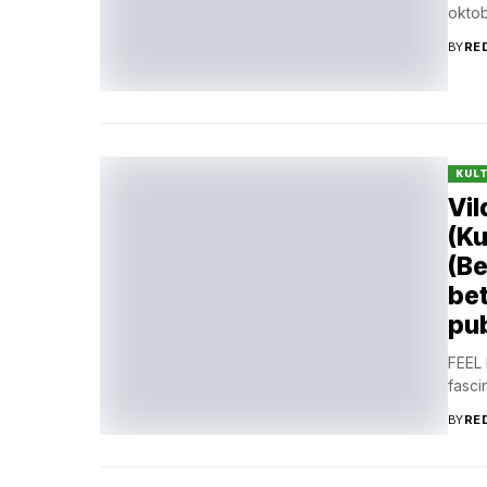
okto
BY
RE
KUL
Vil
(Ku
(Be
bet
pu
FEEL 
fasci
BY
RE