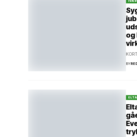
IVÆ
Syg
jub
uds
og 
vi
KORT
BY
RE
ELT
Elt
gåe
Ev
try