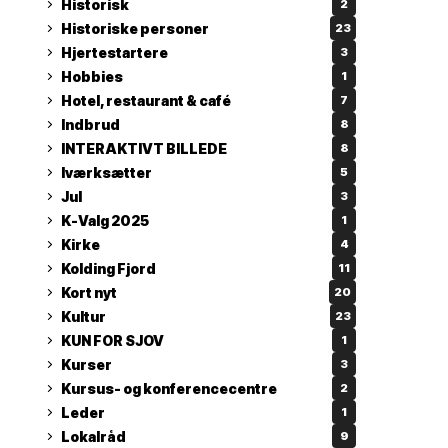
Historisk
2
Historiske personer
23
Hjertestartere
3
Hobbies
1
Hotel, restaurant & café
7
Indbrud
8
INTERAKTIVT BILLEDE
8
Iværksætter
5
Jul
3
K-Valg 2025
1
Kirke
4
Kolding Fjord
11
Kort nyt
20
Kultur
23
KUN FOR SJOV
1
Kurser
3
Kursus- og konferencecentre
2
Leder
1
Lokalråd
9