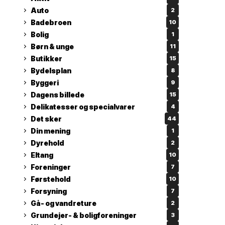
Auto
2
Badebroen
10
Bolig
1
Børn & unge
11
Butikker
15
Bydelsplan
8
Byggeri
9
Dagens billede
15
Delikatesser og specialvarer
4
Det sker
44
Din mening
1
Dyrehold
2
Eltang
10
Foreninger
7
Førstehold
10
Forsyning
7
Gå- og vandreture
2
Grundejer- & boligforeninger
3