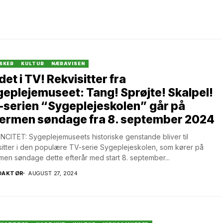
SKER
KULTUR
NÆRAVISEN
det i TV! Rekvisitter fra
eplejemuseet: Tang! Sprøjte! Skalpel!
serien “Sygeplejeskolen” går på
ærmen søndage fra 8. september 2024
CITET: Sygeplejemuseets historiske genstande bliver til
sitter i den populære TV-serie Sygeplejeskolen, som kører på
en søndage dette efterår med start 8. september...
DAKTØR
AUGUST 27, 2024