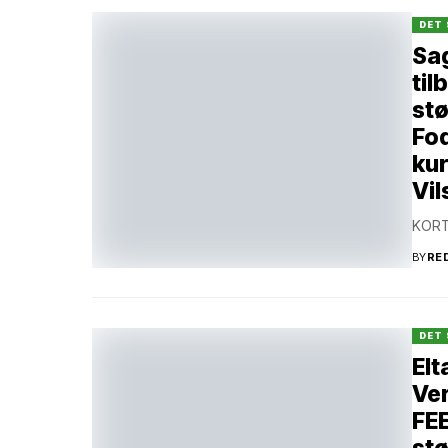
DET 
Sag
til
stø
Fod
kur
Vi
KORT
BY
RE
DET 
Elt
Ver
FEE