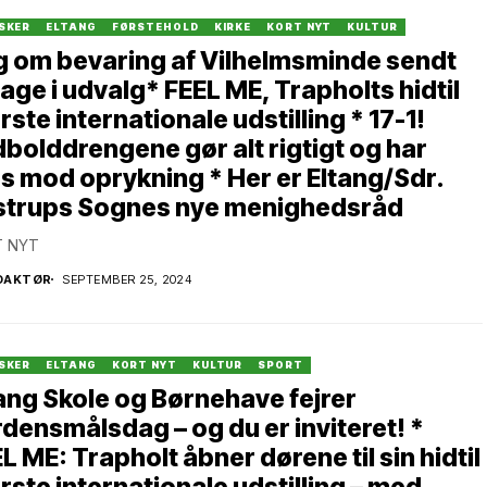
SKER
ELTANG
FØRSTEHOLD
KIRKE
KORT NYT
KULTUR
 om bevaring af Vilhelmsminde sendt
bage i udvalg* FEEL ME, Trapholts hidtil
rste internationale udstilling * 17-1!
bolddrengene gør alt rigtigt og har
s mod oprykning * Her er Eltang/Sdr.
lstrups Sognes nye menighedsråd
 NYT
DAKTØR
SEPTEMBER 25, 2024
SKER
ELTANG
KORT NYT
KULTUR
SPORT
ang Skole og Børnehave fejrer
densmålsdag – og du er inviteret! *
L ME: Trapholt åbner dørene til sin hidtil