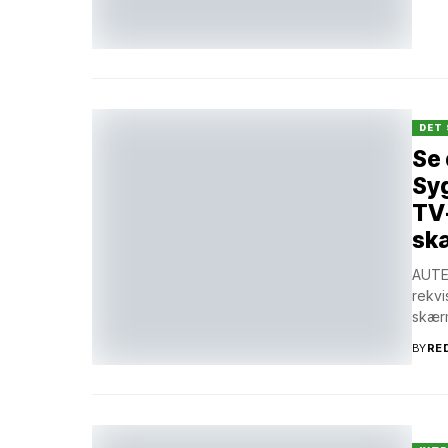
DET 
Se 
Syg
TV-
sk
AUTEN
rekvi
skærm
BY
RE