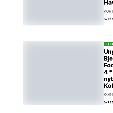
Hav
KORT
BY
RE
FØR
Ung
Bje
Fod
4 *
nyt
Kol
KORT
BY
RE