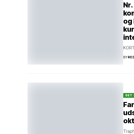
Nr.
kom
og 
ku
int
KORT
BY
RE
DET 
Fan
uds
ok
Traph