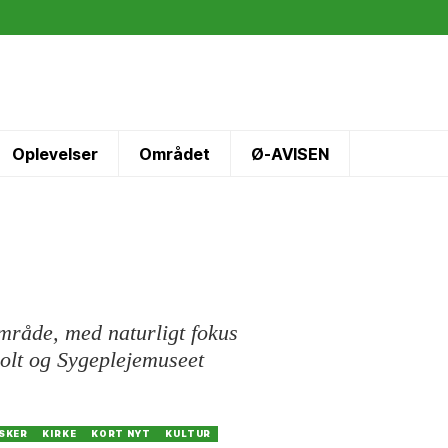
Oplevelser
Området
Ø-AVISEN
område, med naturligt fokus
holt og Sygeplejemuseet
SKER
KIRKE
KORT NYT
KULTUR