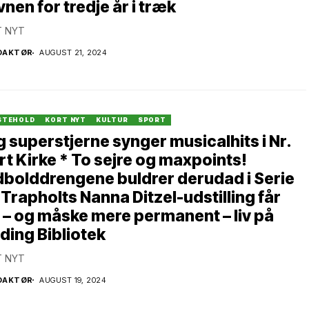
nen for tredje år i træk
 NYT
DAKTØR
AUGUST 21, 2024
STEHOLD
KORT NYT
KULTUR
SPORT
 superstjerne synger musicalhits i Nr.
rt Kirke * To sejre og maxpoints!
bolddrengene buldrer derudad i Serie
 Trapholts Nanna Ditzel-udstilling får
 – og måske mere permanent – liv på
ding Bibliotek
 NYT
DAKTØR
AUGUST 19, 2024