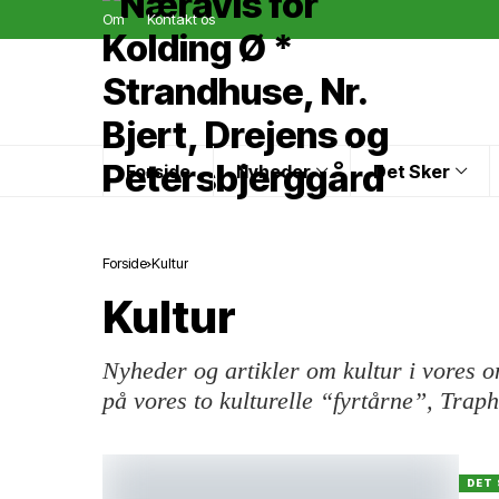
Om
Kontakt os
Forside
Nyheder
Det Sker
Forside
Kultur
Kultur
Nyheder og artikler om kultur i vores 
på vores to kulturelle “fyrtårne”, Trap
DET 