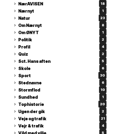
NærAVISEN
18
Nærnyt
1
Natur
23
Om Nærnyt
8
Om ØNYT
1
Politik
2
Profil
4
Quiz
2
Sct. Hans aften
5
Skole
6
Sport
30
Stednavne
6
Stormflod
10
Sundhed
1
Tophistorie
20
Ugen der gik
2
Veje og trafik
21
Vejr & trafik
4
Vild med vilje
5