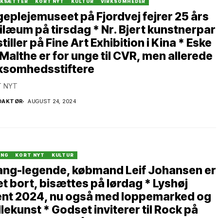
RKSÆTTER
KORT NYT
KULTUR
VIRKSOMHEDER
eplejemuseet på Fjordvej fejrer 25 års
ilæum på tirsdag * Nr. Bjert kunstnerpar
tiller på Fine Art Exhibition i Kina * Eske
Malthe er for unge til CVR, men allerede
rksomhedsstiftere
 NYT
DAKTØR
AUGUST 24, 2024
ANG
KORT NYT
KULTUR
ang-legende, købmand Leif Johansen er
t bort, bisættes på lørdag * Lyshøj
ent 2024, nu også med loppemarked og
llekunst * Godset inviterer til Rock på