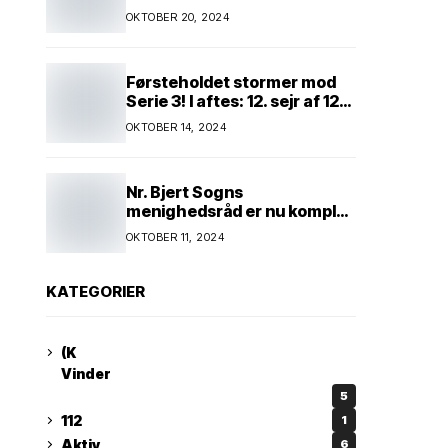
Kim Andersen kender
OKTOBER 20, 2024
Førsteholdet stormer mod
Serie 3! I aftes: 12. sejr af 12
mulige! Kun ét hold kan
OKTOBER 14, 2024
spænde ben! Afgørende
kamp venter! Alle mand af
hus! Kør med og støt!
Nr. Bjert Sogns
menighedsråd er nu komplet
* Trapholt i efterårsferien:
OKTOBER 11, 2024
Kunst og kreativitet i
børnehøjde * Nr. Bjert
kunstnerpar repræsenteres
KATEGORIER
på stor international Fine
Art-udstilling i Kina
(K
Vinder
5
112
1
Aktiv
6