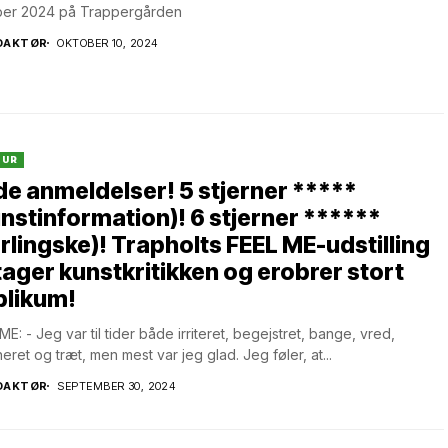
ber 2024 på Trappergården
DAKTØR
OKTOBER 10, 2024
TUR
de anmeldelser! 5 stjerner *****
nstinformation)! 6 stjerner ******
rlingske)! Trapholts FEEL ME-udstilling
ager kunstkritikken og erobrer stort
blikum!
ME: - Jeg var til tider både irriteret, begejstret, bange, vred,
neret og træt, men mest var jeg glad. Jeg føler, at...
DAKTØR
SEPTEMBER 30, 2024