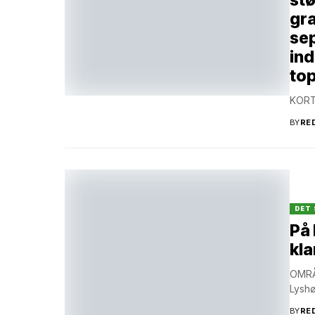
stø
gra
sep
ind
top
KORT
BY
RE
DET 
På 
kl
OMRÅ
Lyshø
BY
RE