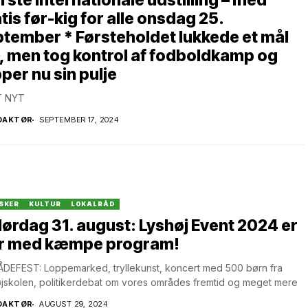
rste internationale udstilling – med
tis før-kig for alle onsdag 25.
tember * Førsteholdet lukkede et mål
, men tog kontrol af fodboldkamp og
per nu sin pulje
 NYT
DAKTØR
SEPTEMBER 17, 2024
SKER
KULTUR
LOKALRÅD
lørdag 31. august: Lyshøj Event 2024 er
ar med kæmpe program!
DEFEST: Loppemarked, tryllekunst, koncert med 500 børn fra
jskolen, politikerdebat om vores områdes fremtid og meget mere
DAKTØR
AUGUST 29, 2024