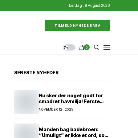
Lørdag , 8 August 2026
TILMELD NYHEDSBREV
0
SENESTE NYHEDER
Nu sker der noget godt for
smadret havmiljø! Første
konkrete projekt!
NOVEMBER 12, 2025
Genopretning af natur i
lavbundsområde ved Eltang
Vig! 31 hektar! 2,5 millioner
Manden bag badebroen:
kroner!
“Umuligt” er ikke et ord, som