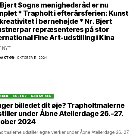
 Bjert Sogns menighedsråd er nu
plet * Trapholt i efterårsferien: Kunst
kreativitet i børnehøjde * Nr. Bjert
nstnerpar repræsenteres på stor
ernational Fine Art-udstilling i Kina
 NYT
DAKTØR
OKTOBER 11, 2024
SKER
KULTUR
NÆRAVISEN
ger billedet dit øje? Trapholtmalerne
tiller under Åbne Atelierdage 26.-27.
tober 2024
oltmalerne udstiller egne værker under Åbne Atelierdage 26.-27.