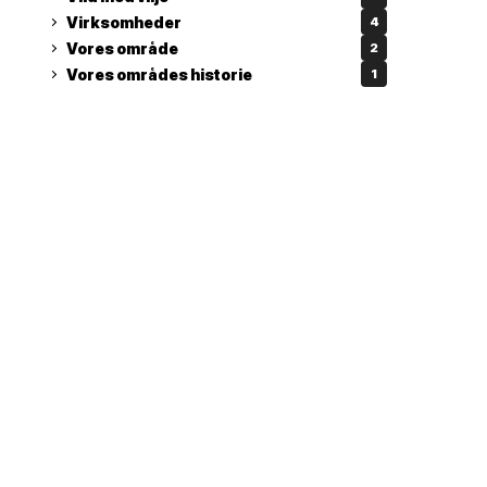
Virksomheder
4
Vores område
2
Vores områdes historie
1