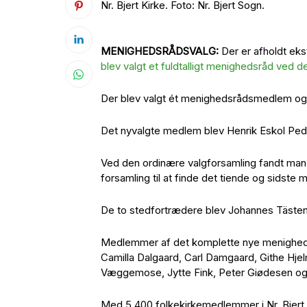
Nr. Bjert Kirke. Foto: Nr. Bjert Sogn.
MENIGHEDSRÅDSVALG:
Der er afholdt eks
blev valgt et fuldtalligt menighedsråd ved 
Der blev valgt ét menighedsrådsmedlem og
Det nyvalgte medlem blev Henrik Eskol Pe
Ved den ordinære valgforsamling fandt man n
forsamling til at finde det tiende og sidste
De to stedfortrædere blev Johannes Täste
Medlemmer af det komplette nye menighedsr
Camilla Dalgaard, Carl Damgaard, Githe Hjel
Væggemose, Jytte Fink, Peter Giødesen og
Med 5.400 folkekirkemedlemmer i Nr. Bjert S