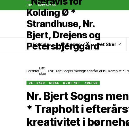
Om
Kontakt os
Forside
Nyheder
Det Sker
Det
Forside
Nr. Bjert Sogns menighedsråd er nu komplet * Traph
sker
repræsenteres på stor international Fine Art-udsti
DET SKER
KIRKE
KORT NYT
KULTUR
Nr. Bjert Sogns me
* Trapholt i efterår
kreativitet i børnehø