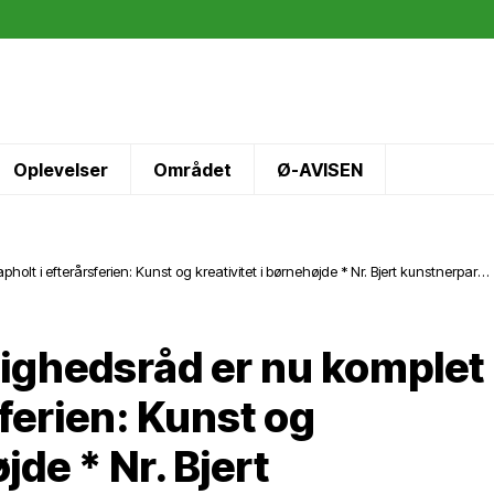
Oplevelser
Området
Ø-AVISEN
olt i efterårsferien: Kunst og kreativitet i børnehøjde * Nr. Bjert kunstnerpar
lling i Kina
nighedsråd er nu komplet
sferien: Kunst og
jde * Nr. Bjert