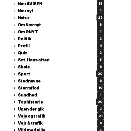
NærAVISEN
18
Nærnyt
1
Natur
23
Om Nærnyt
8
Om ØNYT
1
Politik
2
Profil
4
Quiz
2
Sct. Hans aften
5
Skole
6
Sport
30
Stednavne
6
Stormflod
10
Sundhed
1
Tophistorie
20
Ugen der gik
2
Veje og trafik
21
Vejr & trafik
4
Vild med vilje
5