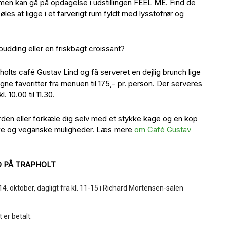
mmen kan gå på opdagelse i udstillingen FEEL ME. Find de
es at ligge i et farverigt rum fyldt med lysstofrør og
pudding eller en friskbagt croissant?
olts café Gustav Lind og få serveret en dejlig brunch lige
gne favoritter fra menuen til 175,- pr. person. Der serveres
 10.00 til 11.30.
rden eller forkæle dig selv med et stykke kage og en kop
iske og veganske muligheder. Læs mere
om Café Gustav
D PÅ TRAPHOLT
4. oktober, dagligt fra kl. 11-15 i Richard Mortensen-salen
 er betalt.