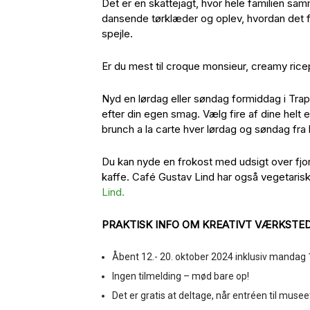
Det er en skattejagt, hvor hele familien sa
dansende tørklæder og oplev, hvordan det føl
spejle.
Er du mest til croque monsieur, creamy rice
Nyd en lørdag eller søndag formiddag i Traph
efter din egen smag. Vælg fire af dine helt e
brunch a la carte hver lørdag og søndag fra kl.
Du kan nyde en frokost med udsigt over fjo
kaffe. Café Gustav Lind har også vegetar
Lind.
PRAKTISK INFO OM KREATIVT VÆRKSTE
Åbent 12.- 20. oktober 2024 inklusiv mandag 1
Ingen tilmelding – mød bare op!
Det er gratis at deltage, når entréen til museet