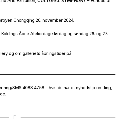
 Fine Arts Exhibition, CULTURAL SYMPHONY – Echoes of
torbyen Chongqing 26. november 2024.
Koldings Åbne Atelierdage lørdag og søndag 26. og 27.
lery og om galleriets åbningstider på
er ring/SMS 4088 4758 – hvis du har et nyhedstip om ting,
åde.