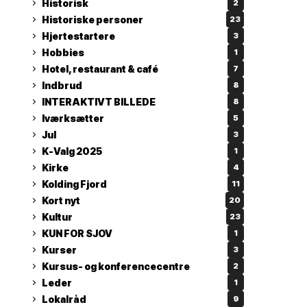
Historisk
2
Historiske personer
23
Hjertestartere
3
Hobbies
1
Hotel, restaurant & café
7
Indbrud
8
INTERAKTIVT BILLEDE
8
Iværksætter
5
Jul
3
K-Valg 2025
1
Kirke
4
Kolding Fjord
11
Kort nyt
20
Kultur
23
KUN FOR SJOV
1
Kurser
3
Kursus- og konferencecentre
2
Leder
1
Lokalråd
9