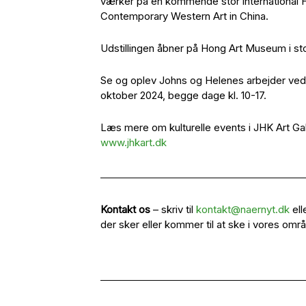
værker på en kommende stor international
Contemporary Western Art in China.
Udstillingen åbner på Hong Art Museum i s
Se og oplev Johns og Helenes arbejder ved 
oktober 2024, begge dage kl. 10-17.
Læs mere om kulturelle events i JHK Art Gal
www.jhkart.dk
Kontakt os
– skriv til
kontakt@naernyt.dk
ell
der sker eller kommer til at ske i vores omr