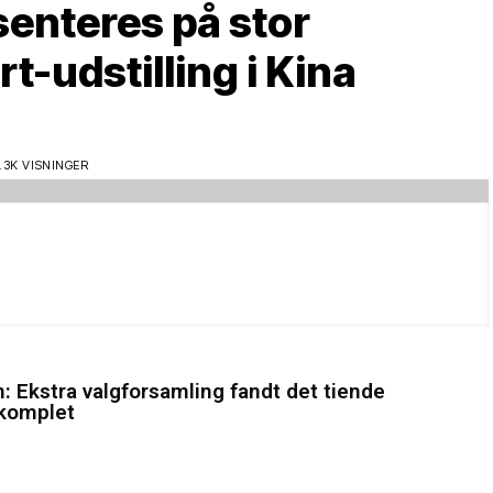
enteres på stor
rt-udstilling i Kina
er farvelæg dine følelser i kreativt værksted på Trapholt i efterårsferien. Foto:
1.3K VISNINGER
: Ekstra valgforsamling fandt det tiende
 komplet