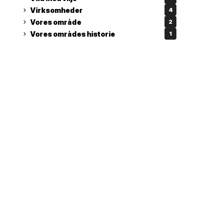
Virksomheder
4
Vores område
2
Vores områdes historie
1