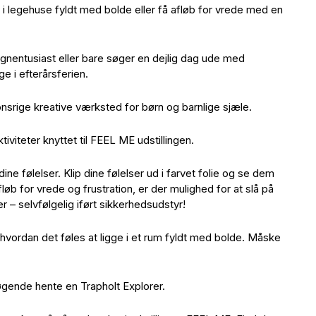
 i legehuse fyldt med bolde eller få afløb for vrede med en
gnentusiast eller bare søger en dejlig dag ude med
ge i efterårsferien.
ionsrige kreative værksted for børn og barnlige sjæle.
tiviteter knyttet til FEEL ME udstillingen.
dine følelser. Klip dine følelser ud i farvet folie og se dem
fløb for vrede og frustration, er der mulighed for at slå på
 selvfølgelig iført sikkerhedsudstyr!
, hvordan det føles at ligge i et rum fyldt med bolde. Måske
gende hente en Trapholt Explorer.