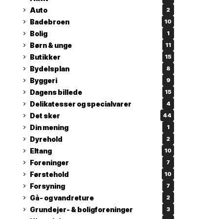
Auto
2
Badebroen
10
Bolig
1
Børn & unge
11
Butikker
15
Bydelsplan
8
Byggeri
9
Dagens billede
15
Delikatesser og specialvarer
4
Det sker
44
Din mening
1
Dyrehold
2
Eltang
10
Foreninger
7
Førstehold
10
Forsyning
7
Gå- og vandreture
2
Grundejer- & boligforeninger
3