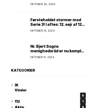
Kim Andersen kender
OKTOBER 20, 2024
Førsteholdet stormer mod
Serie 3! I aftes: 12. sejr af 12
mulige! Kun ét hold kan
OKTOBER 14, 2024
spænde ben! Afgørende
kamp venter! Alle mand af
hus! Kør med og støt!
Nr. Bjert Sogns
menighedsråd er nu komplet
* Trapholt i efterårsferien:
OKTOBER 11, 2024
Kunst og kreativitet i
børnehøjde * Nr. Bjert
kunstnerpar repræsenteres
KATEGORIER
på stor international Fine
Art-udstilling i Kina
(K
Vinder
5
112
1
Aktiv
6