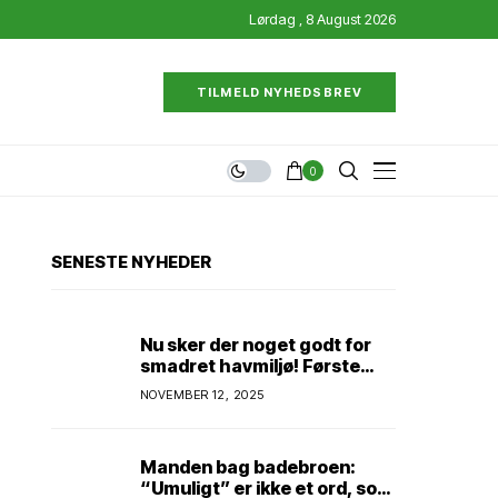
Lørdag , 8 August 2026
TILMELD NYHEDSBREV
0
SENESTE NYHEDER
Nu sker der noget godt for
smadret havmiljø! Første
konkrete projekt!
NOVEMBER 12, 2025
Genopretning af natur i
lavbundsområde ved Eltang
Vig! 31 hektar! 2,5 millioner
Manden bag badebroen:
kroner!
“Umuligt” er ikke et ord, som