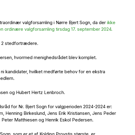
traordinær valgforsamling i Nørre Bjert Sogn, da der
ikke
den ordinære valgforsamling tirsdag 17. september 2024.
 2 stedfortrædere.
dersen, hvormed menighedsrådet blev komplet.
i kandidater, hvilket medførte behov for en ekstra
 medlem.
nsen og Hubert Hertz Lenbroch.
åd for Nr. Bjert Sogn for valgperioden 2024-2024 er:
m, Henning Birkeslund, Jens Erik Kristiansen, Jens Peder
 Peter Matthiesen og Henrik Eskol Pedersen.
ogn, som er et af Kolding Provstis største, er