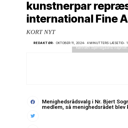
kunstnerpar repræs
international Fine A
KORT NYT
Slip kreativiteten løs og form ell
REDAKTØR
OKTOBER 11, 2024
4 MINUTTERS LÆSETID
Kenneth Stjernegaard/Trapholt.
Menighedsrådsvalg i Nr. Bjert Sogn
medlem, så menighedsrådet blev