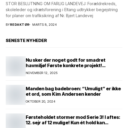
STOR BESLUTNING OM FARLIG LANDEVEJ: Forældrekreds,
skoleleder og idrætsforening i Eltang udtrykker begejstring
for planer om trafiksikring af Nr. Bjert Landevej
BY
REDAKTØR
MARTS 8, 2024
SENESTE NYHEDER
Nu sker der noget godt for smadret
havmiljø! Første konkrete projekt!
Genopretning af natur i lavbundsområde
NOVEMBER 12, 2025
ved Eltang Vig! 31 hektar! 2,5 millioner
kroner!
Manden bag badebroen: “Umuligt” er ikke
et ord, som Kim Andersen kender
OKTOBER 20, 2024
Førsteholdet stormer mod Serie 3! I aftes:
12. sejr af 12 mulige! Kun ét hold kan