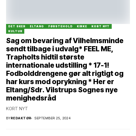
DET SKER
ELTANG
FØRSTEHOLD
KIRKE
KORT NYT
KULTUR
Sag om bevaring af Vilhelmsminde
sendt tilbage i udvalg* FEEL ME,
Trapholts hidtil største
internationale udstilling * 17-1!
Fodbolddrengene gør alt rigtigt og
har kurs mod oprykning * Her er
Eltang/Sdr. Vilstrups Sognes nye
menighedsråd
KORT NYT
BY
REDAKTØR
SEPTEMBER 25, 2024