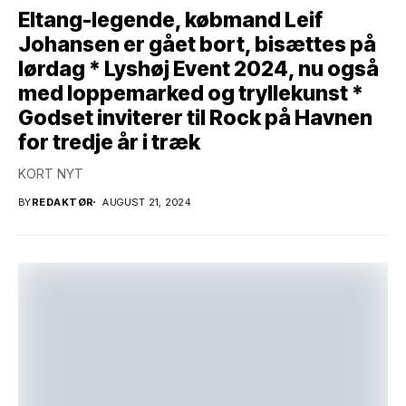
Eltang-legende, købmand Leif
Johansen er gået bort, bisættes på
lørdag * Lyshøj Event 2024, nu også
med loppemarked og tryllekunst *
Godset inviterer til Rock på Havnen
for tredje år i træk
KORT NYT
BY
REDAKTØR
AUGUST 21, 2024