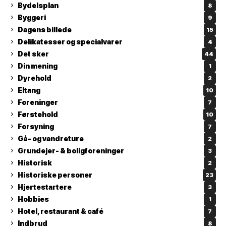
Bydelsplan
8
Byggeri
9
Dagens billede
15
Delikatesser og specialvarer
4
Det sker
44
Din mening
1
Dyrehold
2
Eltang
10
Foreninger
7
Førstehold
10
Forsyning
7
Gå- og vandreture
2
Grundejer- & boligforeninger
3
Historisk
2
Historiske personer
23
Hjertestartere
3
Hobbies
1
Hotel, restaurant & café
7
Indbrud
8