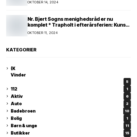
spænde ben! Afgørende kamp venter! Alle
OKTOBER 14, 2024
mand af hus! Kør med og støt!
Nr. Bjert Sogns menighedsråd er nu
komplet * Trapholt i efterårsferien: Kunst
og kreativitet i børnehøjde * Nr. Bjert
OKTOBER 11, 2024
kunstnerpar repræsenteres på stor
international Fine Art-udstilling i Kina
KATEGORIER
(K
Vinder
5
112
1
Aktiv
6
Auto
2
Badebroen
10
Bolig
1
Børn & unge
11
Butikker
15