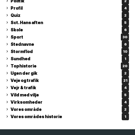
Politik
2
Profil
4
Quiz
2
Sct. Hans aften
5
Skole
6
Sport
30
Stednavne
6
Stormflod
10
Sundhed
1
Tophistorie
20
Ugen der gik
2
Veje og trafik
21
Vejr & trafik
4
Vild med vilje
5
Virksomheder
4
Vores område
2
Vores områdes historie
1