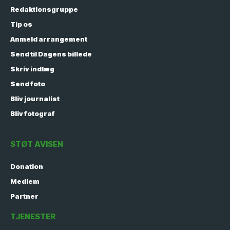
Redaktionsgruppe
Tip os
Anmeld arrangement
Send til Dagens billede
Skriv indlæg
Send foto
Bliv journalist
Bliv fotograf
STØT AVISEN
Donation
Medlem
Partner
TJENESTER