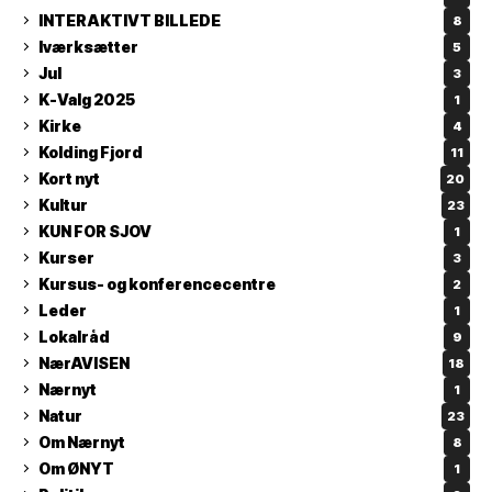
INTERAKTIVT BILLEDE
8
Iværksætter
5
Jul
3
K-Valg 2025
1
Kirke
4
Kolding Fjord
11
Kort nyt
20
Kultur
23
KUN FOR SJOV
1
Kurser
3
Kursus- og konferencecentre
2
Leder
1
Lokalråd
9
NærAVISEN
18
Nærnyt
1
Natur
23
Om Nærnyt
8
Om ØNYT
1