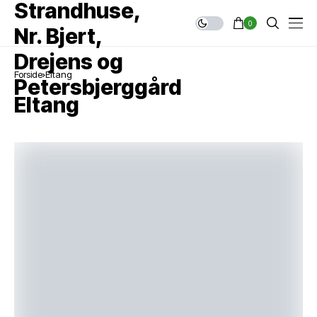
0
Forside
Eltang
Eltang