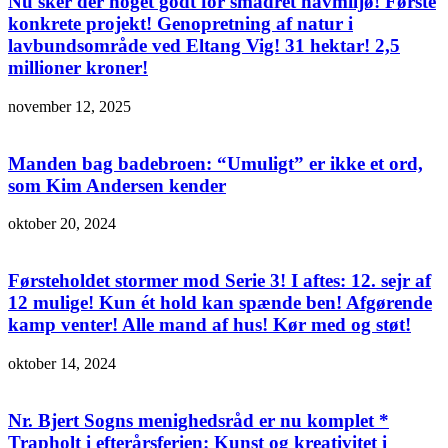
Nu sker der noget godt for smadret havmiljø! Første
konkrete projekt! Genopretning af natur i
lavbundsområde ved Eltang Vig! 31 hektar! 2,5
millioner kroner!
november 12, 2025
Manden bag badebroen: “Umuligt” er ikke et ord,
som Kim Andersen kender
oktober 20, 2024
Førsteholdet stormer mod Serie 3! I aftes: 12. sejr af
12 mulige! Kun ét hold kan spænde ben! Afgørende
kamp venter! Alle mand af hus! Kør med og støt!
oktober 14, 2024
Nr. Bjert Sogns menighedsråd er nu komplet *
Trapholt i efterårsferien: Kunst og kreativitet i