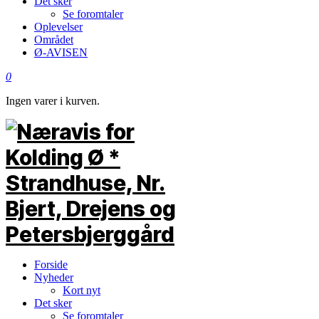
Det sker
Se foromtaler
Oplevelser
Området
Ø-AVISEN
0
Ingen varer i kurven.
Forside
Nyheder
Kort nyt
Det sker
Se foromtaler