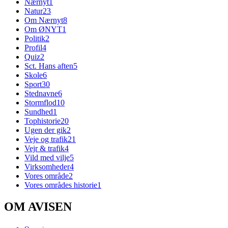
Nærnyt
1
Natur
23
Om Nærnyt
8
Om ØNYT
1
Politik
2
Profil
4
Quiz
2
Sct. Hans aften
5
Skole
6
Sport
30
Stednavne
6
Stormflod
10
Sundhed
1
Tophistorie
20
Ugen der gik
2
Veje og trafik
21
Vejr & trafik
4
Vild med vilje
5
Virksomheder
4
Vores område
2
Vores områdes historie
1
OM AVISEN