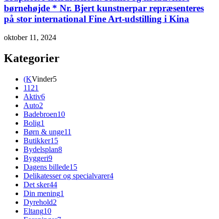
børnehøjde * Nr. Bjert kunstnerpar repræsenteres
på stor international Fine Art-udstilling i Kina
oktober 11, 2024
Kategorier
(K
Vinder
5
112
1
Aktiv
6
Auto
2
Badebroen
10
Bolig
1
Børn & unge
11
Butikker
15
Bydelsplan
8
Byggeri
9
Dagens billede
15
Delikatesser og specialvarer
4
Det sker
44
Din mening
1
Dyrehold
2
Eltang
10