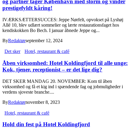
og partner tager København med storm og vinder
prestigefyldt kåring!
IVÆRKSÆTTERSUCCES: Jeppe Nørfelt, opvokset på Lyshøj
Allé 10, blev udlært sommelier og lærte restaurationsfaget hos
kendiskokken Bo Bech. I januar åbnede Jeppe og...
By
Redaktør
september 12, 2024
Det sker
Hotel, restaurant & café
Åben virksomhed: Hotel Koldingfjord til alle unge:
Kok, tjener, receptionist – er det lige dig?
DET SKER MANDAG 20. NOVEMBER: Kom til åben
virksomhed og få et kig ind i spændende fag og jobmuligheder i
verdens sjoveste branche....
By
Redaktør
november 8, 2023
Hotel, restaurant & café
Hold din fest på Hotel Koldingfjord