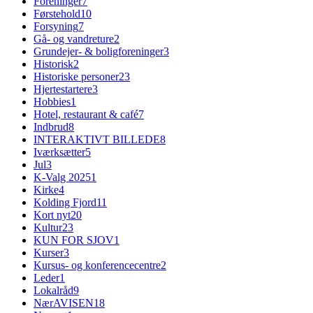
Foreninger
7
Førstehold
10
Forsyning
7
Gå- og vandreture
2
Grundejer- & boligforeninger
3
Historisk
2
Historiske personer
23
Hjertestartere
3
Hobbies
1
Hotel, restaurant & café
7
Indbrud
8
INTERAKTIVT BILLEDE
8
Iværksætter
5
Jul
3
K-Valg 2025
1
Kirke
4
Kolding Fjord
11
Kort nyt
20
Kultur
23
KUN FOR SJOV
1
Kurser
3
Kursus- og konferencecentre
2
Leder
1
Lokalråd
9
NærAVISEN
18