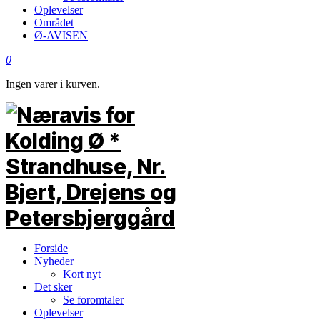
Oplevelser
Området
Ø-AVISEN
0
Ingen varer i kurven.
Forside
Nyheder
Kort nyt
Det sker
Se foromtaler
Oplevelser