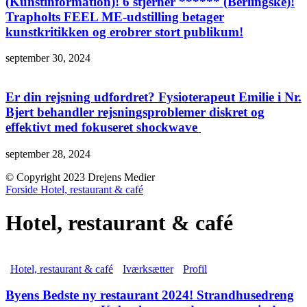
(Kunstinformation)! 6 stjerner ****** (Berlingske)!
Trapholts FEEL ME-udstilling betager
kunstkritikken og erobrer stort publikum!
september 30, 2024
Er din rejsning udfordret? Fysioterapeut Emilie i Nr.
Bjert behandler rejsningsproblemer diskret og
effektivt med fokuseret shockwave
september 28, 2024
© Copyright 2023 Drejens Medier
Forside
Hotel, restaurant & café
Hotel, restaurant & café
Hotel, restaurant & café
Iværksætter
Profil
Byens Bedste ny restaurant 2024! Strandhusedreng