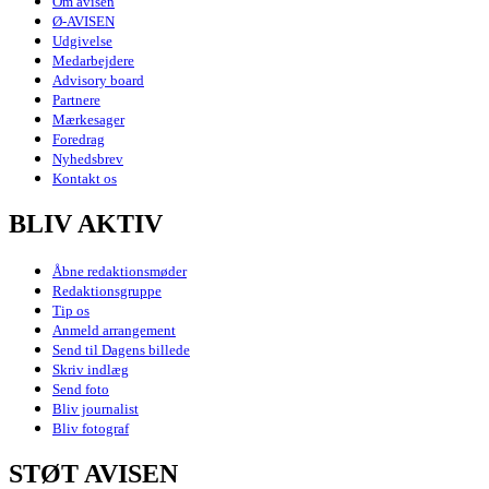
Om avisen
Ø-AVISEN
Udgivelse
Medarbejdere
Advisory board
Partnere
Mærkesager
Foredrag
Nyhedsbrev
Kontakt os
BLIV AKTIV
Åbne redaktionsmøder
Redaktionsgruppe
Tip os
Anmeld arrangement
Send til Dagens billede
Skriv indlæg
Send foto
Bliv journalist
Bliv fotograf
STØT AVISEN