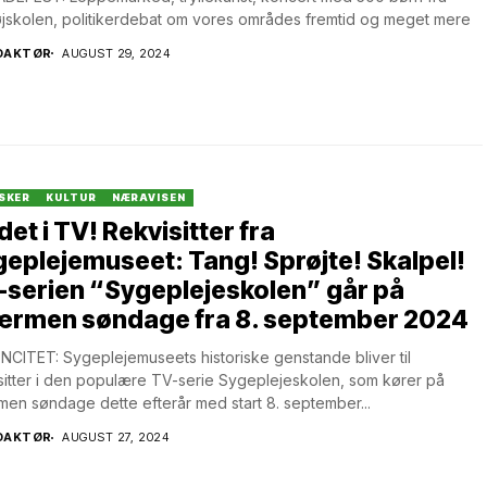
jskolen, politikerdebat om vores områdes fremtid og meget mere
DAKTØR
AUGUST 29, 2024
SKER
KULTUR
NÆRAVISEN
det i TV! Rekvisitter fra
eplejemuseet: Tang! Sprøjte! Skalpel!
serien “Sygeplejeskolen” går på
ærmen søndage fra 8. september 2024
CITET: Sygeplejemuseets historiske genstande bliver til
sitter i den populære TV-serie Sygeplejeskolen, som kører på
en søndage dette efterår med start 8. september...
DAKTØR
AUGUST 27, 2024