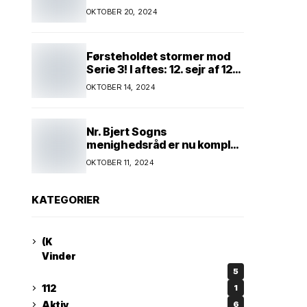
Kim Andersen kender
OKTOBER 20, 2024
Førsteholdet stormer mod
Serie 3! I aftes: 12. sejr af 12
mulige! Kun ét hold kan
OKTOBER 14, 2024
spænde ben! Afgørende
kamp venter! Alle mand af
hus! Kør med og støt!
Nr. Bjert Sogns
menighedsråd er nu komplet
* Trapholt i efterårsferien:
OKTOBER 11, 2024
Kunst og kreativitet i
børnehøjde * Nr. Bjert
kunstnerpar repræsenteres
KATEGORIER
på stor international Fine
Art-udstilling i Kina
(K
Vinder
5
112
1
Aktiv
6