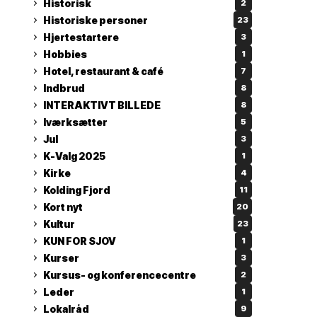
Historisk
2
Historiske personer
23
Hjertestartere
3
Hobbies
1
Hotel, restaurant & café
7
Indbrud
8
INTERAKTIVT BILLEDE
8
Iværksætter
5
Jul
3
K-Valg 2025
1
Kirke
4
Kolding Fjord
11
Kort nyt
20
Kultur
23
KUN FOR SJOV
1
Kurser
3
Kursus- og konferencecentre
2
Leder
1
Lokalråd
9