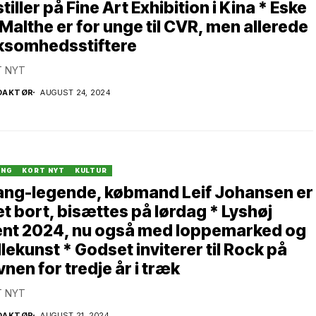
tiller på Fine Art Exhibition i Kina * Eske
Malthe er for unge til CVR, men allerede
rksomhedsstiftere
 NYT
DAKTØR
AUGUST 24, 2024
ANG
KORT NYT
KULTUR
ang-legende, købmand Leif Johansen er
t bort, bisættes på lørdag * Lyshøj
ent 2024, nu også med loppemarked og
llekunst * Godset inviterer til Rock på
nen for tredje år i træk
 NYT
DAKTØR
AUGUST 21, 2024