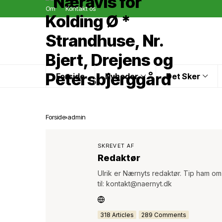
Om
Kontakt os
Forside
Nyheder
Det Sker
Forside
admin
SKREVET AF
Redaktør
Ulrik er Nærnyts redaktør. Tip ham om
til: kontakt@naernyt.dk
318 Articles
289 Comments