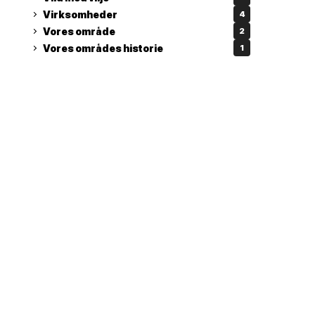
Virksomheder
4
Vores område
2
Vores områdes historie
1