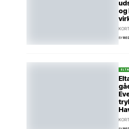
uds
og 
vi
KORT
BY
RE
ELT
Elt
gåe
Ev
try
Hav
KORT
BY
RE