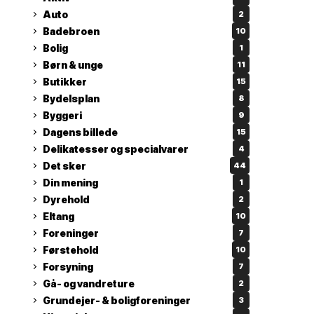
Auto
2
Badebroen
10
Bolig
1
Børn & unge
11
Butikker
15
Bydelsplan
8
Byggeri
9
Dagens billede
15
Delikatesser og specialvarer
4
Det sker
44
Din mening
1
Dyrehold
2
Eltang
10
Foreninger
7
Førstehold
10
Forsyning
7
Gå- og vandreture
2
Grundejer- & boligforeninger
3