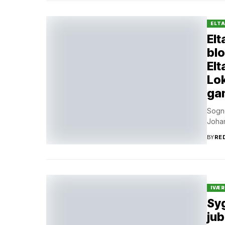
ELT
Elt
blo
Elt
Lok
ga
Sogn
Johan
BY
RE
IVÆ
Syg
jub