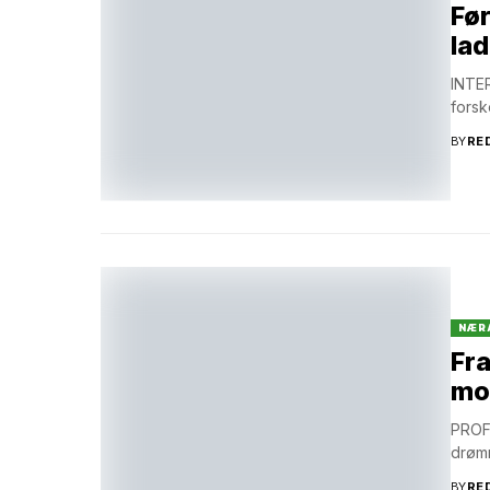
Før
lad
INTER
forsk
BY
RE
NÆR
Fra
mo
PROFI
drømm
BY
RE