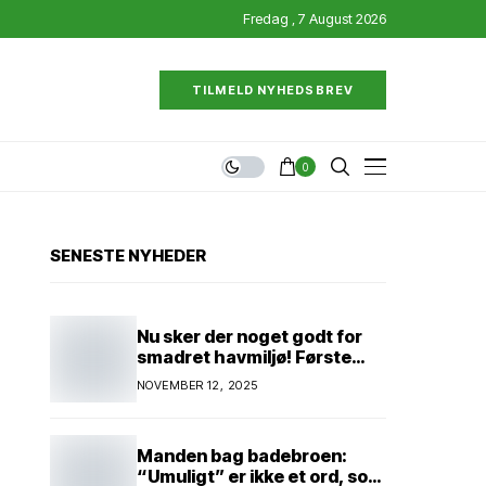
Fredag , 7 August 2026
TILMELD NYHEDSBREV
0
SENESTE NYHEDER
Nu sker der noget godt for
smadret havmiljø! Første
konkrete projekt!
NOVEMBER 12, 2025
Genopretning af natur i
lavbundsområde ved Eltang
Vig! 31 hektar! 2,5 millioner
Manden bag badebroen:
kroner!
“Umuligt” er ikke et ord, som