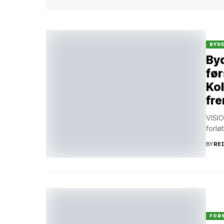
BYD
Byd
før
Kol
fre
VISIO
forlø
BY
RE
FOR