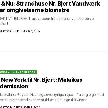
 & Nu: Strandhuse Nr. Bjert Vandværk
er omgivelserne blomstre
AKTIVT BILLEDE: Træk stregen til højre eller venstre og se
ellen!
DAKTØR
SEPTEMBER 3, 2024
AVISEN
VIRKSOMHEDER
 New York til Nr. Bjert: Malaikas
demission
L: Malaika Boysen Haanings eventyrlige rejse - fra ung pige med
e til international skaber af tidløst tøjdesign til kvinder
DAKTØR
SEPTEMBER 1, 2024