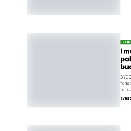
BYD
I m
pol
bud
BYDEL
forlø
for u
BY
RE