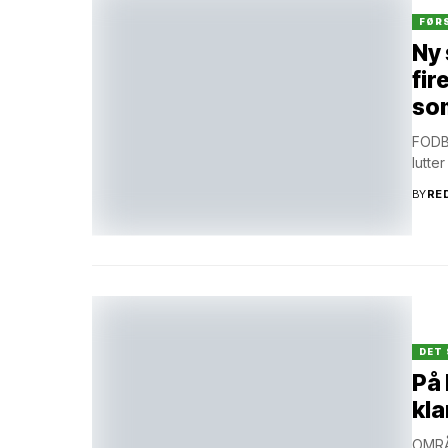
FØR
Ny 
fir
som
FODBO
lutte
BY
RE
DET 
På 
kl
OMRÅ