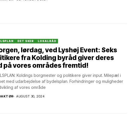
ELSPLAN
DET SKER
LOKALRÅD
orgen, lørdag, ved Lyshøj Event: Seks
itikere fra Kolding byråd giver deres
 på vores områdes fremtid!
SPLAN: Koldings borgmester og politikere giver input. Milepæl i
bet med udarbejdelse af bydelsplan. Forhindringer og muligheder
dvikling af vores område
DAKTØR
AUGUST 30, 2024