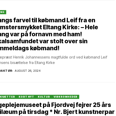
ANG
angs farvel til købmand Leif fra en
mstersmykket Eltang Kirke: – Hele
ang var på fornavn med ham!
alsamfundet var stolt over sin
mmeldags købmand!
epræst Henrik Johannessens magtfulde ord ved købmand Leif
sens bisættelse fra Eltang Kirke
DAKTØR
AUGUST 26, 2024
RKSÆTTER
KORT NYT
KULTUR
VIRKSOMHEDER
eplejemuseet på Fjordvej fejrer 25 års
ilæum på tirsdag * Nr. Bjert kunstnerpar