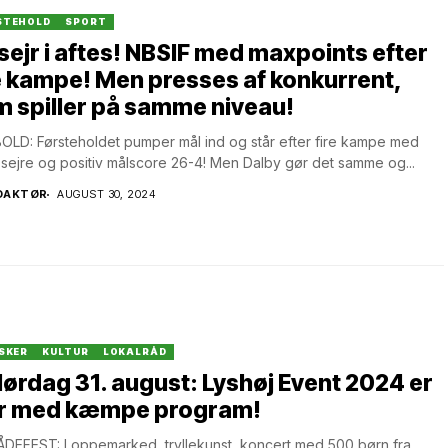
STEHOLD
SPORT
sejr i aftes! NBSIF med maxpoints efter
e kampe! Men presses af konkurrent,
 spiller på samme niveau!
LD: Førsteholdet pumper mål ind og står efter fire kampe med
r sejre og positiv målscore 26-4! Men Dalby gør det samme og...
DAKTØR
AUGUST 30, 2024
SKER
KULTUR
LOKALRÅD
lørdag 31. august: Lyshøj Event 2024 er
ar med kæmpe program!
DEFEST: Loppemarked, tryllekunst, koncert med 500 børn fra