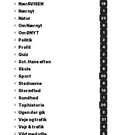
NærAVISEN
18
Nærnyt
1
Natur
23
Om Nærnyt
8
Om ØNYT
1
Politik
2
Profil
4
Quiz
2
Sct. Hans aften
5
Skole
6
Sport
30
Stednavne
6
Stormflod
10
Sundhed
1
Tophistorie
20
Ugen der gik
2
Veje og trafik
21
Vejr & trafik
4
Vild med vilje
5