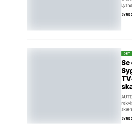
Lyshø
BY
RE
DET 
Se 
Syg
TV-
sk
AUTEN
rekvi
skærm
BY
RE