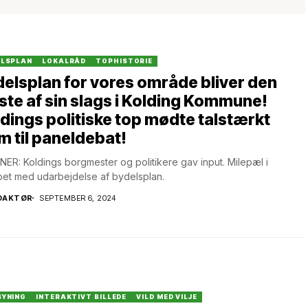
ELSPLAN
LOKALRÅD
TOPHISTORIE
elsplan for vores område bliver den
ste af sin slags i Kolding Kommune!
dings politiske top mødte talstærkt
m til paneldebat!
NER: Koldings borgmester og politikere gav input. Milepæl i
bet med udarbejdelse af bydelsplan.
DAKTØR
SEPTEMBER 6, 2024
SYNING
INTERAKTIVT BILLEDE
VILD MED VILJE