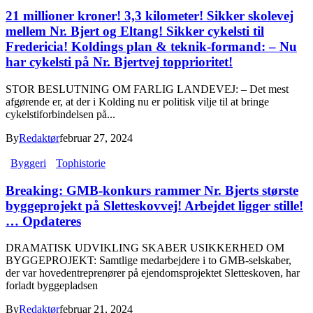
21 millioner kroner! 3,3 kilometer! Sikker skolevej
mellem Nr. Bjert og Eltang! Sikker cykelsti til
Fredericia! Koldings plan & teknik-formand: – Nu
har cykelsti på Nr. Bjertvej topprioritet!
STOR BESLUTNING OM FARLIG LANDEVEJ: – Det mest
afgørende er, at der i Kolding nu er politisk vilje til at bringe
cykelstiforbindelsen på...
By
Redaktør
februar 27, 2024
Byggeri
Tophistorie
Breaking: GMB-konkurs rammer Nr. Bjerts største
byggeprojekt på Sletteskovvej! Arbejdet ligger stille!
… Opdateres
DRAMATISK UDVIKLING SKABER USIKKERHED OM
BYGGEPROJEKT: Samtlige medarbejdere i to GMB-selskaber,
der var hovedentreprenører på ejendomsprojektet Sletteskoven, har
forladt byggepladsen
By
Redaktør
februar 21, 2024