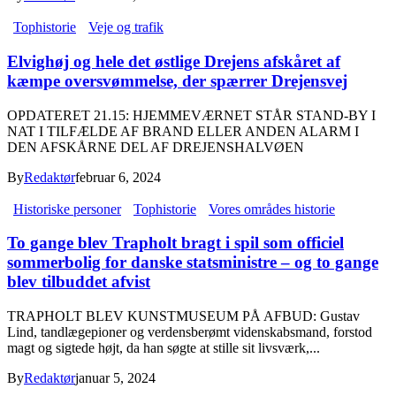
Tophistorie
Veje og trafik
Elvighøj og hele det østlige Drejens afskåret af
kæmpe oversvømmelse, der spærrer Drejensvej
OPDATERET 21.15: HJEMMEVÆRNET STÅR STAND-BY I
NAT I TILFÆLDE AF BRAND ELLER ANDEN ALARM I
DEN AFSKÅRNE DEL AF DREJENSHALVØEN
By
Redaktør
februar 6, 2024
Historiske personer
Tophistorie
Vores områdes historie
To gange blev Trapholt bragt i spil som officiel
sommerbolig for danske statsministre – og to gange
blev tilbuddet afvist
TRAPHOLT BLEV KUNSTMUSEUM PÅ AFBUD: Gustav
Lind, tandlægepioner og verdensberømt videnskabsmand, forstod
magt og sigtede højt, da han søgte at stille sit livsværk,...
By
Redaktør
januar 5, 2024