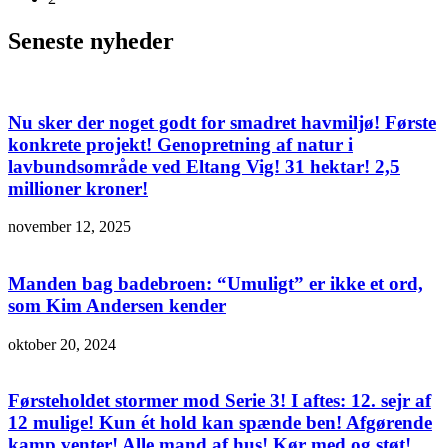
Seneste nyheder
Nu sker der noget godt for smadret havmiljø! Første
konkrete projekt! Genopretning af natur i
lavbundsområde ved Eltang Vig! 31 hektar! 2,5
millioner kroner!
november 12, 2025
Manden bag badebroen: “Umuligt” er ikke et ord,
som Kim Andersen kender
oktober 20, 2024
Førsteholdet stormer mod Serie 3! I aftes: 12. sejr af
12 mulige! Kun ét hold kan spænde ben! Afgørende
kamp venter! Alle mand af hus! Kør med og støt!