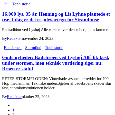
Jul
Tophistorie
16.000 lys. 35 år. Henning og Lis Lyhne plantede et
træ. I dag er det et julevartegn for Strandhuse
En tradition ved Lyshøj Allé varsler hver december julens komme
By
Redaktør
november 24, 2023
Badebroen
Stormflod
Tophistorie
Gode nyheder: Badebroen ved Lyshøj Allé fik tæsk
under stormen, men teknisk vurdering siger nu:
Broen er stabil
EFTER STORMFLODEN: Vinterbadesæsonen er reddet for 700
Hop-medlemmer. Tekniske undersøgelser af badebroens skader slår
fast, at brokonstruktionen holder
By
Redaktør
oktober 25, 2023
1
2