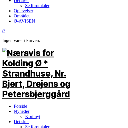
Det sker
Se foromtaler
Oplevelser
Området
Ø-AVISEN
0
Ingen varer i kurven.
Forside
Nyheder
Kort nyt
Det sker
Se foromtaler