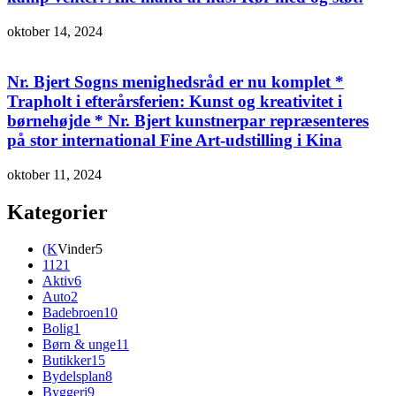
oktober 14, 2024
Nr. Bjert Sogns menighedsråd er nu komplet *
Trapholt i efterårsferien: Kunst og kreativitet i
børnehøjde * Nr. Bjert kunstnerpar repræsenteres
på stor international Fine Art-udstilling i Kina
oktober 11, 2024
Kategorier
(K
Vinder
5
112
1
Aktiv
6
Auto
2
Badebroen
10
Bolig
1
Børn & unge
11
Butikker
15
Bydelsplan
8
Byggeri
9