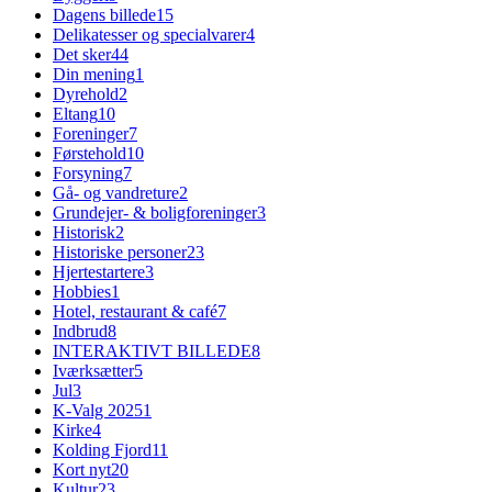
Dagens billede
15
Delikatesser og specialvarer
4
Det sker
44
Din mening
1
Dyrehold
2
Eltang
10
Foreninger
7
Førstehold
10
Forsyning
7
Gå- og vandreture
2
Grundejer- & boligforeninger
3
Historisk
2
Historiske personer
23
Hjertestartere
3
Hobbies
1
Hotel, restaurant & café
7
Indbrud
8
INTERAKTIVT BILLEDE
8
Iværksætter
5
Jul
3
K-Valg 2025
1
Kirke
4
Kolding Fjord
11
Kort nyt
20
Kultur
23