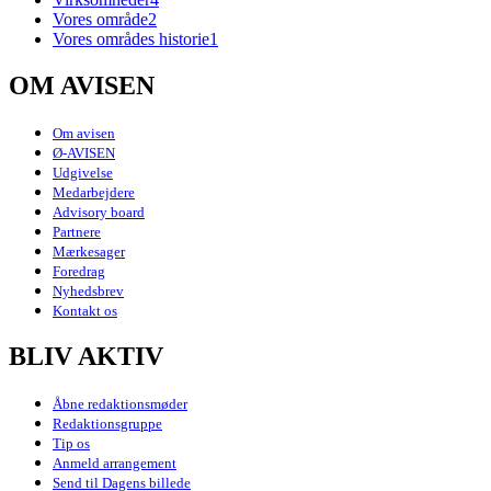
Vores område
2
Vores områdes historie
1
OM AVISEN
Om avisen
Ø-AVISEN
Udgivelse
Medarbejdere
Advisory board
Partnere
Mærkesager
Foredrag
Nyhedsbrev
Kontakt os
BLIV AKTIV
Åbne redaktionsmøder
Redaktionsgruppe
Tip os
Anmeld arrangement
Send til Dagens billede