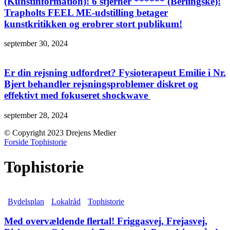
(Kunstinformation)! 6 stjerner ****** (Berlingske)!
Trapholts FEEL ME-udstilling betager
kunstkritikken og erobrer stort publikum!
september 30, 2024
Er din rejsning udfordret? Fysioterapeut Emilie i Nr.
Bjert behandler rejsningsproblemer diskret og
effektivt med fokuseret shockwave
september 28, 2024
© Copyright 2023 Drejens Medier
Forside
Tophistorie
Tophistorie
Bydelsplan
Lokalråd
Tophistorie
Med overvældende flertal! Friggasvej, Frejasvej,