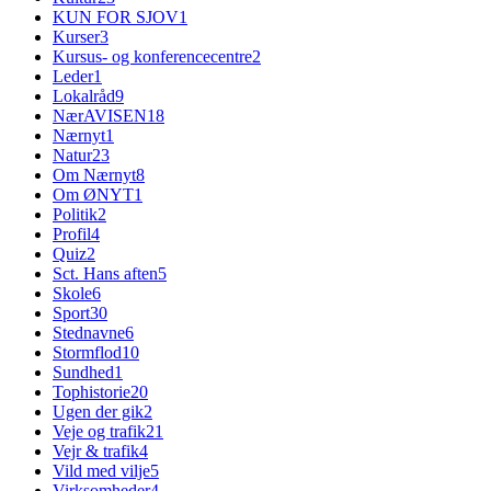
KUN FOR SJOV
1
Kurser
3
Kursus- og konferencecentre
2
Leder
1
Lokalråd
9
NærAVISEN
18
Nærnyt
1
Natur
23
Om Nærnyt
8
Om ØNYT
1
Politik
2
Profil
4
Quiz
2
Sct. Hans aften
5
Skole
6
Sport
30
Stednavne
6
Stormflod
10
Sundhed
1
Tophistorie
20
Ugen der gik
2
Veje og trafik
21
Vejr & trafik
4
Vild med vilje
5
Virksomheder
4