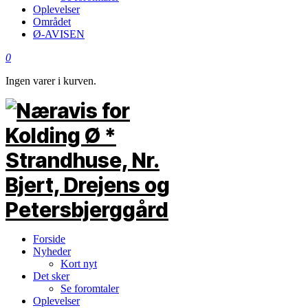
Oplevelser
Området
Ø-AVISEN
0
Ingen varer i kurven.
Forside
Nyheder
Kort nyt
Det sker
Se foromtaler
Oplevelser