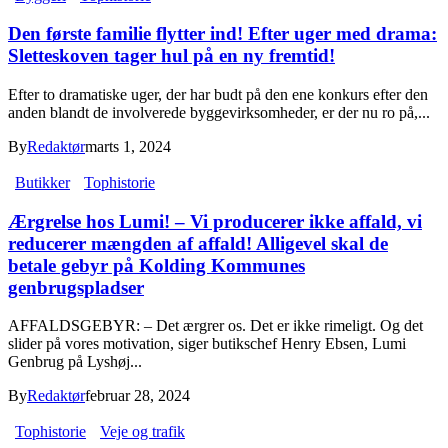
Den første familie flytter ind! Efter uger med drama:
Sletteskoven tager hul på en ny fremtid!
Efter to dramatiske uger, der har budt på den ene konkurs efter den
anden blandt de involverede byggevirksomheder, er der nu ro på,...
By
Redaktør
marts 1, 2024
Butikker
Tophistorie
Ærgrelse hos Lumi! – Vi producerer ikke affald, vi
reducerer mængden af affald! Alligevel skal de
betale gebyr på Kolding Kommunes
genbrugspladser
AFFALDSGEBYR: – Det ærgrer os. Det er ikke rimeligt. Og det
slider på vores motivation, siger butikschef Henry Ebsen, Lumi
Genbrug på Lyshøj...
By
Redaktør
februar 28, 2024
Tophistorie
Veje og trafik