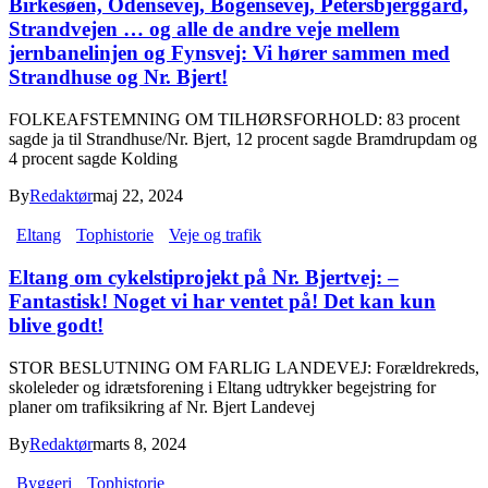
Birkesøen, Odensevej, Bogensevej, Petersbjerggård,
Strandvejen … og alle de andre veje mellem
jernbanelinjen og Fynsvej: Vi hører sammen med
Strandhuse og Nr. Bjert!
FOLKEAFSTEMNING OM TILHØRSFORHOLD: 83 procent
sagde ja til Strandhuse/Nr. Bjert, 12 procent sagde Bramdrupdam og
4 procent sagde Kolding
By
Redaktør
maj 22, 2024
Eltang
Tophistorie
Veje og trafik
Eltang om cykelstiprojekt på Nr. Bjertvej: –
Fantastisk! Noget vi har ventet på! Det kan kun
blive godt!
STOR BESLUTNING OM FARLIG LANDEVEJ: Forældrekreds,
skoleleder og idrætsforening i Eltang udtrykker begejstring for
planer om trafiksikring af Nr. Bjert Landevej
By
Redaktør
marts 8, 2024
Byggeri
Tophistorie