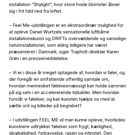
installation ”Shylight”, hvor store hvide blomster åbner
sig i frit fald ned fra loftet.
– Feel Me-udstillingen er en ekstraordinær mulighed for
at opleve Daniel Wurtzels sensationelle luftbårne
installationskunst og DRIFTs overvældende og sanselige
naturinstallationer, som aldrig tidligere har været
præsenteret i Danmark, siger Trapholt-direktør Karen
Grøn i en pressemeddelelse.
– Vi er i disse år meget optagede af, hvordan vi føler, og
der foregår en omfattende offentlig samtale om,
hvordan mennesket følelsesmæssigt kan holde sammen
på sig selv i en accelererende tidsalder. Men hvordan
forstår vi følelser, og kan kunsten hjælpe os med at
sætte ord og billeder på begrebet?
– I udstillingen FEEL ME vil man kunne opleve, hvorledes
kunstnere udtrykker følelser som frygt, kærlighed,
skrøbelighed, forbavselse, raseri og intimitet. Den