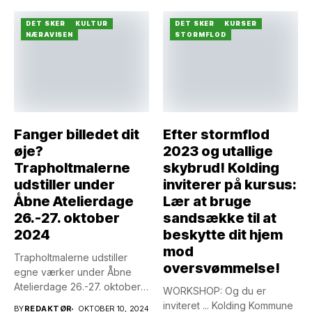
DET SKER
KULTUR
DET SKER
KURSER
NÆRAVISEN
STORMFLOD
Fanger billedet dit
Efter stormflod
øje?
2023 og utallige
Trapholtmalerne
skybrud! Kolding
udstiller under
inviterer på kursus:
Åbne Atelierdage
Lær at bruge
26.-27. oktober
sandsække til at
2024
beskytte dit hjem
mod
Trapholtmalerne udstiller
oversvømmelse!
egne værker under Åbne
Atelierdage 26.-27. oktober
WORKSHOP: Og du er
2024 på Trappergården
inviteret ... Kolding Kommune
BY
REDAKTØR
OKTOBER 10, 2024