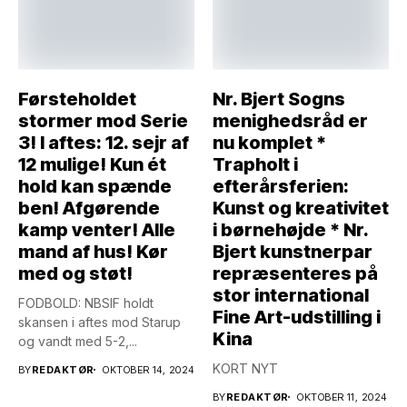
Førsteholdet
Nr. Bjert Sogns
stormer mod Serie
menighedsråd er
3! I aftes: 12. sejr af
nu komplet *
12 mulige! Kun ét
Trapholt i
hold kan spænde
efterårsferien:
ben! Afgørende
Kunst og kreativitet
kamp venter! Alle
i børnehøjde * Nr.
mand af hus! Kør
Bjert kunstnerpar
med og støt!
repræsenteres på
stor international
FODBOLD: NBSIF holdt
Fine Art-udstilling i
skansen i aftes mod Starup
Kina
og vandt med 5-2,...
KORT NYT
BY
REDAKTØR
OKTOBER 14, 2024
BY
REDAKTØR
OKTOBER 11, 2024