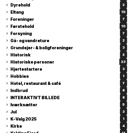
Dyrehold
2
Eltang
10
Foreninger
7
Førstehold
10
Forsyning
7
Gå- og vandreture
2
Grundejer- & boligforeninger
3
Historisk
2
Historiske personer
23
Hjertestartere
3
Hobbies
1
Hotel, restaurant & café
7
Indbrud
8
INTERAKTIVT BILLEDE
8
Iværksætter
5
Jul
3
K-Valg 2025
1
Kirke
4