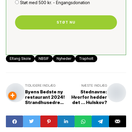
Støt med 500 kr. - Engangsdonation
STØT NU
Eltang Skole
NBSIF
Nyheder
Trapholt
TIDLIGERE INDLÆG
NÆSTE INDLÆG
Byens Bedste ny
Stednavne:
+
restaurant 2024!
Hvorfor hedder
Strandhusedreng
det ... Hulskov?
og partner tager
København med
storm og vinder
prestigefyldt
kåring!