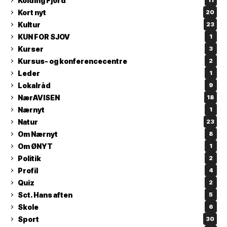
Kolding Fjord
11
Kort nyt
20
Kultur
23
KUN FOR SJOV
1
Kurser
3
Kursus- og konferencecentre
2
Leder
1
Lokalråd
9
NærAVISEN
18
Nærnyt
1
Natur
23
Om Nærnyt
8
Om ØNYT
1
Politik
2
Profil
4
Quiz
2
Sct. Hans aften
5
Skole
6
Sport
30