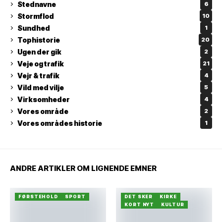
Stednavne
6
Stormflod
10
Sundhed
1
Tophistorie
20
Ugen der gik
2
Veje og trafik
21
Vejr & trafik
4
Vild med vilje
5
Virksomheder
4
Vores område
2
Vores områdes historie
1
ANDRE ARTIKLER OM LIGNENDE EMNER
FØRSTEHOLD
SPORT
DET SKER
KIRKE
KORT NYT
KULTUR