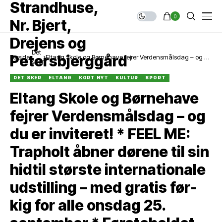
0
Det
Forside
Eltang Skole og Børnehave fejrer Verdensmålsdag – og du
sker
er inviteret! * FEEL ME: Trapholt åbner dørene til sin hidtil
største internationale udstilling – med gratis før-kig for alle
DET SKER
ELTANG
KORT NYT
KULTUR
SPORT
onsdag 25. september * Førsteholdet lukkede et mål ind,
Eltang Skole og Børnehave
men tog kontrol af fodboldkamp og topper nu sin pulje
fejrer Verdensmålsdag – og
du er inviteret! * FEEL ME:
Trapholt åbner dørene til sin
hidtil største internationale
udstilling – med gratis før-
kig for alle onsdag 25.