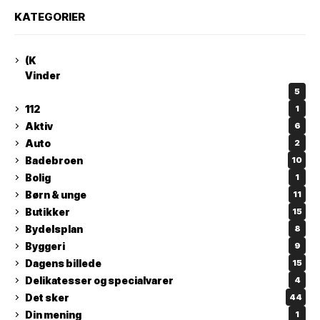
KATEGORIER
(K
Vinder
5
112
1
Aktiv
6
Auto
2
Badebroen
10
Bolig
1
Børn & unge
11
Butikker
15
Bydelsplan
8
Byggeri
9
Dagens billede
15
Delikatesser og specialvarer
4
Det sker
44
Din mening
1