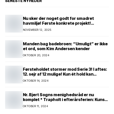
SENESTE NYHEDER
Nu sker der noget godt for smadret
havmiljø! Første konkrete projekt!
Genopretning af natur i lavbundsområde
NOVEMBER 12, 2025
ved Eltang Vig! 31 hektar! 2,5 millioner
kroner!
Manden bag badebroen: “Umuligt” er ikke
et ord, som Kim Andersen kender
OKTOBER 20, 2024
Førsteholdet stormer mod Serie 3! I aftes:
12. sejr af 12 mulige! Kun ét hold kan
spænde ben! Afgørende kamp venter! Alle
OKTOBER 14, 2024
mand af hus! Kør med og støt!
Nr. Bjert Sogns menighedsråd er nu
komplet * Trapholt i efterårsferien: Kunst
og kreativitet i børnehøjde * Nr. Bjert
OKTOBER 11, 2024
kunstnerpar repræsenteres på stor
international Fine Art-udstilling i Kina