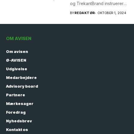
og TrekantBrand instruerer
om,...
BY
REDAKTØR
OKTOBER 1, 2024
OM AVISEN
Om avisen
Ø-AVISEN
Udgivelse
Medarbejdere
Advisory board
Partnere
Mærkesager
Foredrag
Nyhedsbrev
Kontakt os