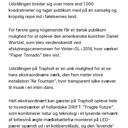
Udstillingen breder sig over mere end 1.000
kvadratmeter og tager publikum med på en sanselig og
kropslig rejse ind i følelsernes land.
For første gang nogensinde får et dansk publikum
mulighed for at opleve den amerikanske kunstner Daniel
Wurtzel, som blev verdenskendt ved
afslutningsceremonien for Vinter-OL i 2014, hvor værket
“Paper Tornado” blev vist.
Udstillingen på Trapholt er en unik mulighed for at se
hans ekstraordinære værk, den fem meter store
installation ”Air Fountain”, hvor transparent silke svæver
til musik i en intim dans.
Helt ekstraordinært kan gæster på Trapholt opleve hele
to hovedværker af hollandske DRIFT: ”Fragile Future”,
som kombinerer natur og teknologi i et lysende netværk
af bittesmå ægte mælkebøttefrø monteret på LED-
pærer spændt ud i et kobberstillads, og den ’levende’