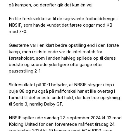
på kampen, og derefter gik det kun én vej.
En lille forskrækkelse til de sejrsvante fodbolddrenge i
NBSIF, som havde vundet det første opgør mod KB
med 7-0.
Gæsterne var i en klart bedre opstilling end i den første
kamp, men i sidste ende var de intet match for
førsteholdet, som i anden halvleg spillede op til deres
bedste og scorede yderligere otte gange efter
pausestilling 2-1.
Slutresultatet på 10-1 betyder, at NBSIF stryger i top i
pulje 88 og nu også på målforskel har et lille overtag i
forhold til det eneste andet hold, der kan true oprykning
til Serie 3, nemlig Dalby GF.
NBSIF spiller ude søndag 22. september 2024 kl. 13 mod
Kolding United før den forventede målfest tirsdag 24.
september 2024 kl. 19 hjemme mod FCH 6100, som