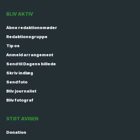
BLIV AKTIV
Åbne redaktionsmøder
Redaktionsgruppe
Tip os
Anmeld arrangement
Send til Dagens billede
Skriv indlæg
Send foto
Bliv journalist
Bliv fotograf
STØT AVISEN
Donation