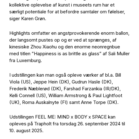
kollektive oplevelse af kunst i museets rum har et
særligt potentiale for at befordre samtaler om følelser,
siger Karen Grøn.
Highlights omfatter en angstprovokerende enorm ballon,
der langsomt pustes op og er ved at sprænges, af
kinesiske Zhou Xiaohu og den enorme neonregnbue
med titlen ”Happiness is as brittle as glass” af Sali Muller
fra Luxemburg.
I udstillingen kan man også opleve værker af bl.a. Bill
Viola (US), Jeppe Hein (DK), Gudrun Hasle (DK),
Frederik Næblerød (DK), Farshad Farzankia (IR/DK),
Kelli Connell (US), William Armstrong & Paul Lightfoot
(UK), Roma Auskalnyte (FI) samt Anne Torpe (DK).
Udstillingen FEEL ME: MIND x BODY x SPACE kan
opleves på Trapholt fra torsdag 26. september 2024 til
10. august 2025.