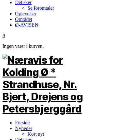
Det sker
Se foromtaler
Oplevelser
Området
Ø-AVISEN
0
Ingen varer i kurven.
Forside
Nyheder
Kort nyt
Det sker