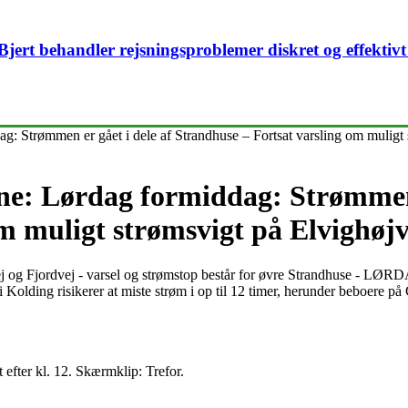
. Bjert behandler rejsningsproblemer diskret og effekt
: Strømmen er gået i dele af Strandhuse – Fortsat varsling om muligt 
e: Lørdag formiddag: Strømmen e
m muligt strømsvigt på Elvighøjv
 Fjordvej - varsel og strømstop består for øvre Strandhuse - LØRD
 Kolding risikerer at miste strøm i op til 12 timer, herunder beboere på
 efter kl. 12. Skærmklip: Trefor.