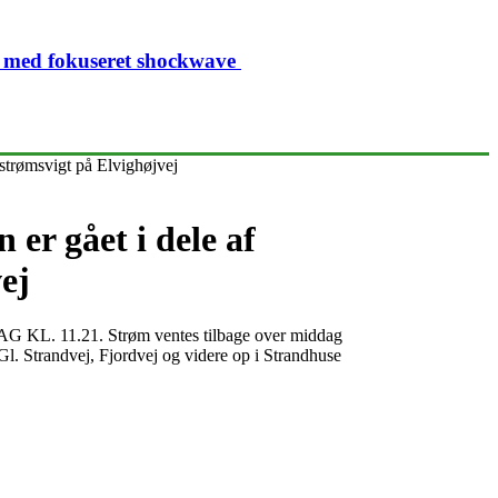
ivt med fokuseret shockwave
strømsvigt på Elvighøjvej
r gået i dele af
ej
AG KL. 11.21. Strøm ventes tilbage over middag
 Gl. Strandvej, Fjordvej og videre op i Strandhuse