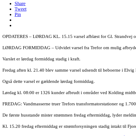
Share
Tweet
Pin
OPDATERES – LØRDAG KL. 15.15 varsel afblæst for Gl. Strandvej og F
LØRDAG FORMIDDAG – Udvidet varsel fra Trefor om mulig afbrydelse a
Varslet er lørdag formiddag stadig i kraft.
Fredag aften kl. 21.40 blev samme varsel udsendt til beboerne i Elvig
Også dette varsel er gældende lørdag formiddag.
Lørdag kl. 08:00 er 1326 kunder afbrudt i områder ved Kolding mid
FREDAG: Vandmasserne truer Trefors transformatorstationer og 1.700 bo
De første husstande mister strømmen fredag eftermiddag, lyder meldinge
Kl. 15.20 fredag eftermiddag er strømforsyningen stadig intakt til Fjor