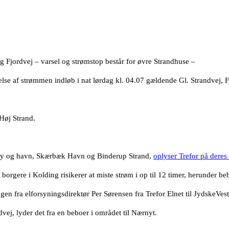
jordvej – varsel og strømstop består for øvre Strandhuse –
f strømmen indløb i nat lørdag kl. 04.07 gældende Gl. Strandvej, Fjor
 Høj Strand.
tby og havn, Skærbæk Havn og Binderup Strand,
oplyser Trefor på dere
rgere i Kolding risikerer at miste strøm i op til 12 timer, herunder beb
n fra elforsyningsdirektør Per Sørensen fra Trefor Elnet til JydskeVestk
dvej, lyder det fra en beboer i området til Nærnyt.