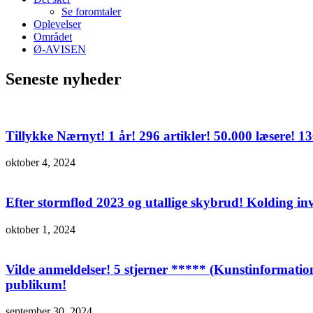
Se foromtaler
Oplevelser
Området
Ø-AVISEN
Seneste nyheder
Tillykke Nærnyt! 1 år! 296 artikler! 50.000 læsere! 
oktober 4, 2024
Efter stormflod 2023 og utallige skybrud! Kolding in
oktober 1, 2024
Vilde anmeldelser! 5 stjerner ***** (Kunstinformatio
publikum!
september 30, 2024