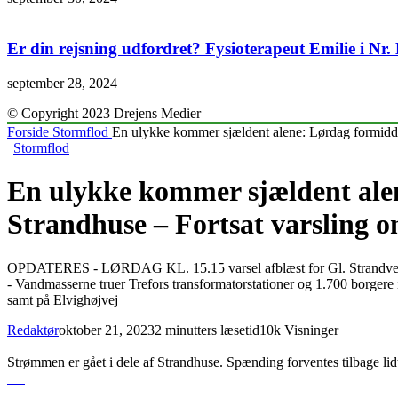
Er din rejsning udfordret? Fysioterapeut Emilie i Nr
september 28, 2024
© Copyright 2023 Drejens Medier
Forside
Stormflod
En ulykke kommer sjældent alene: Lørdag formiddag
Stormflod
En ulykke kommer sjældent alen
Strandhuse – Fortsat varsling o
OPDATERES - LØRDAG KL. 15.15 varsel afblæst for Gl. Strandvej og
- Vandmasserne truer Trefors transformatorstationer og 1.700 borgere i
samt på Elvighøjvej
Redaktør
oktober 21, 2023
2 minutters læsetid
10k Visninger
Strømmen er gået i dele af Strandhuse. Spænding forventes tilbage lidt