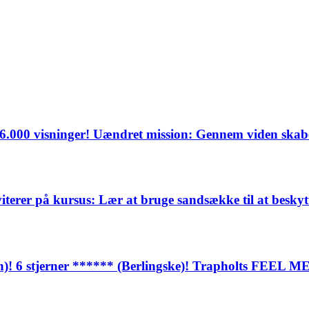
136.000 visninger! Uændret mission: Gennem viden ska
viterer på kursus: Lær at bruge sandsække til at besk
n)! 6 stjerner ****** (Berlingske)! Trapholts FEEL ME-