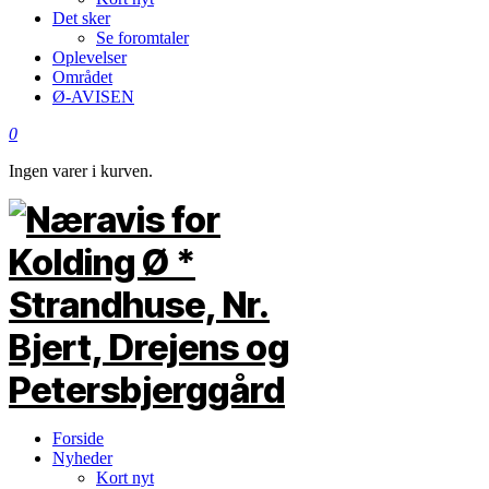
Det sker
Se foromtaler
Oplevelser
Området
Ø-AVISEN
0
Ingen varer i kurven.
Forside
Nyheder
Kort nyt