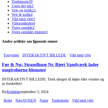
Tophistorie
20
Ugen der gik
2
Veje og trafik
21
Vejr & trafik
4
Vild med vilje
5
Virksomheder
4
Vores område
2
Vores områdes historie
1
Andre artikler om lignende emner
Forsyning
INTERAKTIVT BILLEDE
Vild med vilje
Før & Nu: Strandhuse Nr. Bjert Vandværk lader
omgivelserne blomstre
INTERAKTIVT BILLEDE: Træk stregen til højre eller venstre og
se forskellen!
By
Redaktør
september 3, 2024
Bolig
NærAVISEN
Natur
Tophistorie
Vild med vilje