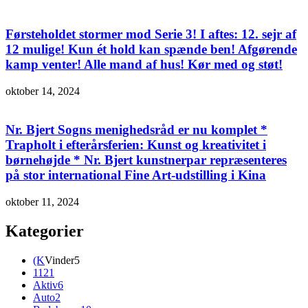
Førsteholdet stormer mod Serie 3! I aftes: 12. sejr af
12 mulige! Kun ét hold kan spænde ben! Afgørende
kamp venter! Alle mand af hus! Kør med og støt!
oktober 14, 2024
Nr. Bjert Sogns menighedsråd er nu komplet *
Trapholt i efterårsferien: Kunst og kreativitet i
børnehøjde * Nr. Bjert kunstnerpar repræsenteres
på stor international Fine Art-udstilling i Kina
oktober 11, 2024
Kategorier
(K
Vinder
5
112
1
Aktiv
6
Auto
2