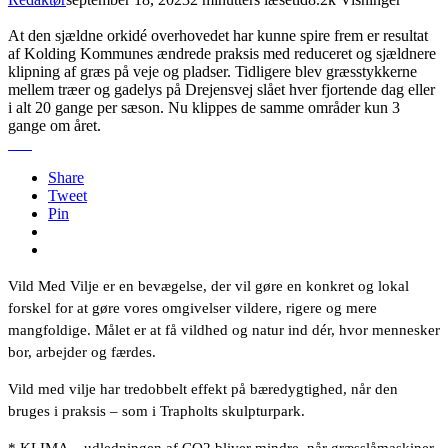
At den sjældne orkidé overhovedet har kunne spire frem er resultat
af Kolding Kommunes ændrede praksis med reduceret og sjældnere
klipning af græs på veje og pladser. Tidligere blev græsstykkerne
mellem træer og gadelys på Drejensvej slået hver fjortende dag eller
i alt 20 gange per sæson. Nu klippes de samme områder kun 3
gange om året.
Share
Tweet
Pin
Vild Med Vilje er en bevægelse, der vil gøre en konkret og lokal
forskel for at gøre vores omgivelser vildere, rigere og mere
mangfoldige. Målet er at få vildhed og natur ind dér, hvor mennesker
bor, arbejder og færdes.
Vild med vilje har tredobbelt effekt på bæredygtighed, når den
bruges i praksis – som i Trapholts skulpturpark.
* KLIMA – udledningen af CO2 bliver mindre, når græsslåmaskiner