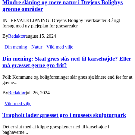
Mindre slåning og mere natur i Drejens Boligbys
grønne områder
INTERVALKLIPNING: Drejens Boligby iværksætter 3-årigt
forsøg med ny plejeplan for græsarealer
By
Redaktør
august 15, 2024
Din mening
Natur
Vild med vilje
Din mening: Skal græs slås ned til karsehøjde? Eller
må græsset gerne gro frit?
Poll: Kommune og boligforeninger slår græs sjældnere end før for at
gavne...
By
Redaktør
juli 26, 2024
Vild med vilje
Trapholt lader græsset gro i museets skulpturpark
Det er slut med at klippe græsplæner ned til karsehøjde i
baghaverne...