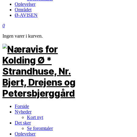
Oplevelser
Området
Ø-AVISEN
0
Ingen varer i kurven.
Forside
Nyheder
Kort nyt
Det sker
Se foromtaler
Oplevelser