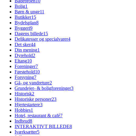
Badebroen
10
Bolig
1
Børn & unge
11
Butikker
15
Bydelsplan
8
Byggeri
9
Dagens billede
15
Delikatesser og specialvarer
4
Det sker
44
Din mening
1
Dyrehold
2
Eltang
10
Foreninger
7
Førstehold
10
Forsyning
7
Gå- og vandreture
2
Grundejer- & boligforeninger
3
Historisk
2
Historiske personer
23
Hjertestartere
3
Hobbies
1
Hotel, restaurant & café
7
Indbrud
8
INTERAKTIVT BILLEDE
8
Iværksætter
5