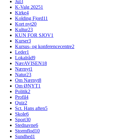
Jul
3
K-Valg 2025
1
Kirke
4
Kolding Fjord
11
Kort nyt
20
Kultur
23
KUN FOR SJOV
1
Kurser
3
Kursus- og konferencecentre
2
Leder
1
Lokalråd
9
NærAVISEN
18
Nærnyt
1
Natur
23
Om Nærnyt
8
Om ØNYT
1
Politik
2
Profil
4
Quiz
2
Sct. Hans aften
5
Skole
6
Sport
30
Stednavne
6
Stormflod
10
Sundhed
1