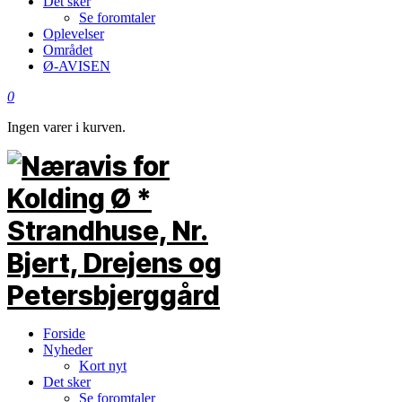
Det sker
Se foromtaler
Oplevelser
Området
Ø-AVISEN
0
Ingen varer i kurven.
Forside
Nyheder
Kort nyt
Det sker
Se foromtaler