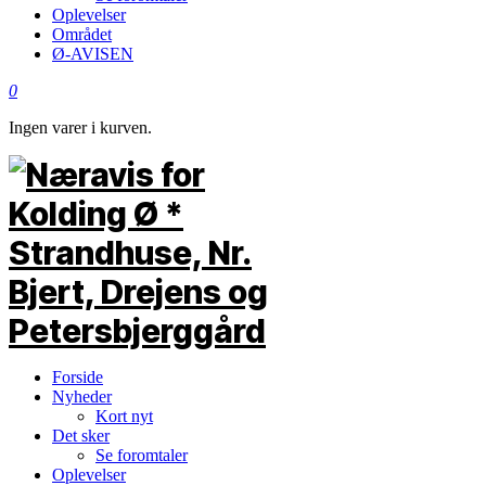
Oplevelser
Området
Ø-AVISEN
0
Ingen varer i kurven.
Forside
Nyheder
Kort nyt
Det sker
Se foromtaler
Oplevelser