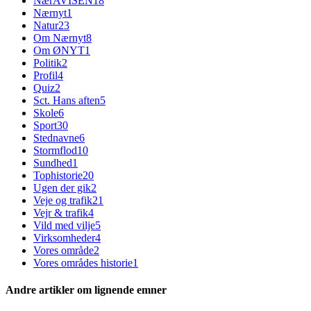
NærAVISEN
18
Nærnyt
1
Natur
23
Om Nærnyt
8
Om ØNYT
1
Politik
2
Profil
4
Quiz
2
Sct. Hans aften
5
Skole
6
Sport
30
Stednavne
6
Stormflod
10
Sundhed
1
Tophistorie
20
Ugen der gik
2
Veje og trafik
21
Vejr & trafik
4
Vild med vilje
5
Virksomheder
4
Vores område
2
Vores områdes historie
1
Andre artikler om lignende emner