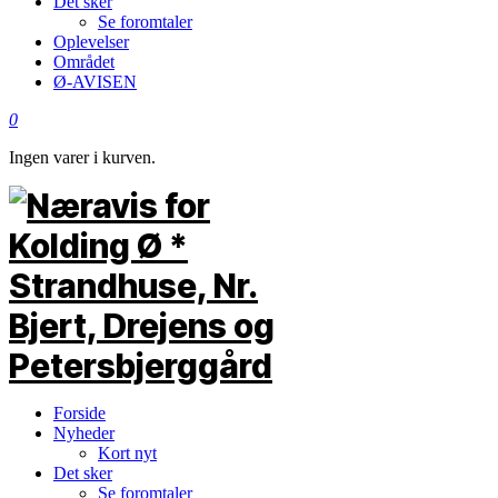
Det sker
Se foromtaler
Oplevelser
Området
Ø-AVISEN
0
Ingen varer i kurven.
Forside
Nyheder
Kort nyt
Det sker
Se foromtaler