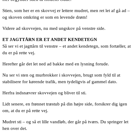
Stien, som her er en skovvej er lettere mudret, men ret let af gå ad –
og skoven omkring er som en levende drøm!
Videre ad skovvejen, nu med ungskov på venstre side.
ET JAGTTÅRN ER ET ANDET KENDETEGN
Så ser vi et jagttårn til venstre – et andet kendetegn, som fortæller, at
du er på rette vej.
Herefter går det let ned ad bakke med en lysning forude.
Nu ser vi sten og murbrokker i skovvejen, brugt som fyld til at
stabilisere for kørende trafik, men tydeligvis af gammel dato.
Herfra indsnævrer skovvejen og bliver til sti.
Lidt senere, en frønnet træstub på din højre side, forsikrer dig igen
om, at du er på rette vej.
Mudret sti – og så et lille vandløb, der går på tværs. Du springer let
hen over det.