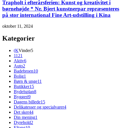
Trapholt i efterårsferien: Kunst og kreativitet i
børnehøjde * Nr. Bjert kunstnerpar repræsenteres
på stor international Fine Art-udstilling i Kina
oktober 11, 2024
Kategorier
(K
Vinder
5
112
1
Aktiv
6
Auto
2
Badebroen
10
Bolig
1
Børn & unge
11
Butikker
15
Bydelsplan
8
Byggeri
9
Dagens billede
15
Delikatesser og specialvarer
4
Det sker
44
Din mening
1
Dyrehold
2
Eltang
10