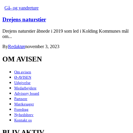
Gå- og vandreture
Drejens naturstier
Drejens naturstier åbnede i 2019 som led i Kolding Kommunes mål
om...
By
Redaktør
november 3, 2023
OM AVISEN
Om avisen
Ø-AVISEN
Udgivelse
Medarbejdere
Advisory board
Partnere
Mærkesager
Foredrag
Nyhedsbrev
Kontakt os
BLIV AKTIV