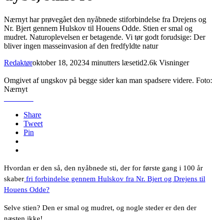
Nærnyt har prøvegået den nyåbnede stiforbindelse fra Drejens og
Nr. Bjert gennem Hulskov til Houens Odde. Stien er smal og
mudret. Naturoplevelsen er betagende. Vi tør godt forudsige: Der
bliver ingen masseinvasion af den fredfyldte natur
Redaktør
oktober 18, 2023
4 minutters læsetid
2.6k Visninger
Omgivet af ungskov på begge sider kan man spadsere videre. Foto:
Nærnyt
Share
Tweet
Pin
Hvordan er den så, den nyåbnede sti, der for første gang i 100 år
skaber
fri forbindelse gennem Hulskov fra Nr. Bjert og Drejens til
Houens Odde?
Selve stien? Den er smal og mudret, og nogle steder er den der
næsten ikke!