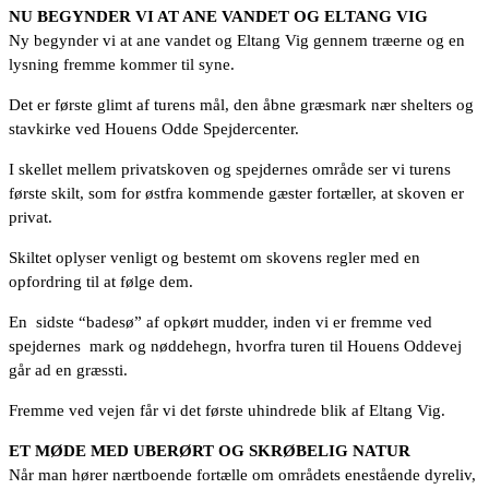
NU BEGYNDER VI AT ANE VANDET OG ELTANG VIG
Ny begynder vi at ane vandet og Eltang Vig gennem træerne og en
lysning fremme kommer til syne.
Det er første glimt af turens mål, den åbne græsmark nær shelters og
stavkirke ved Houens Odde Spejdercenter.
I skellet mellem privatskoven og spejdernes område ser vi turens
første skilt, som for østfra kommende gæster fortæller, at skoven er
privat.
Skiltet oplyser venligt og bestemt om skovens regler med en
opfordring til at følge dem.
En sidste “badesø” af opkørt mudder, inden vi er fremme ved
spejdernes mark og nøddehegn, hvorfra turen til Houens Oddevej
går ad en græssti.
Fremme ved vejen får vi det første uhindrede blik af Eltang Vig.
ET MØDE MED UBERØRT OG SKRØBELIG NATUR
Når man hører nærtboende fortælle om områdets enestående dyreliv,