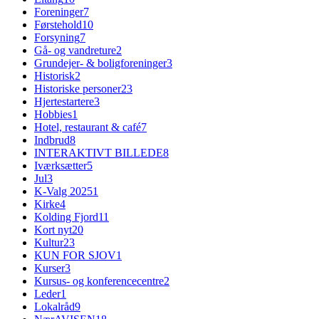
Foreninger
7
Førstehold
10
Forsyning
7
Gå- og vandreture
2
Grundejer- & boligforeninger
3
Historisk
2
Historiske personer
23
Hjertestartere
3
Hobbies
1
Hotel, restaurant & café
7
Indbrud
8
INTERAKTIVT BILLEDE
8
Iværksætter
5
Jul
3
K-Valg 2025
1
Kirke
4
Kolding Fjord
11
Kort nyt
20
Kultur
23
KUN FOR SJOV
1
Kurser
3
Kursus- og konferencecentre
2
Leder
1
Lokalråd
9