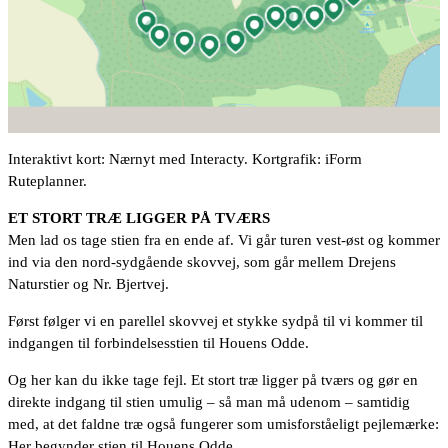
Interaktivt kort: Nærnyt med Interacty. Kortgrafik: iForm
Ruteplanner.
ET STORT TRÆ LIGGER PÅ TVÆRS
Men lad os tage stien fra en ende af. Vi går turen vest-øst og kommer
ind via den nord-sydgående skovvej, som går mellem Drejens
Naturstier og Nr. Bjertvej.
Først følger vi en parellel skovvej et stykke sydpå til vi kommer til
indgangen til forbindelsesstien til Houens Odde.
Og her kan du ikke tage fejl. Et stort træ ligger på tværs og gør en
direkte indgang til stien umulig – så man må udenom – samtidig
med, at det faldne træ også fungerer som umisforståeligt pejlemærke:
Her begynder stien til Houens Odde.