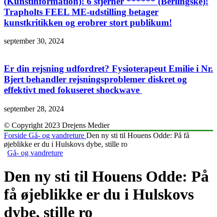
(Kunstinformation)! 6 stjerner ****** (Berlingske)!
Trapholts FEEL ME-udstilling betager
kunstkritikken og erobrer stort publikum!
september 30, 2024
Er din rejsning udfordret? Fysioterapeut Emilie i Nr.
Bjert behandler rejsningsproblemer diskret og
effektivt med fokuseret shockwave
september 28, 2024
© Copyright 2023 Drejens Medier
Forside
Gå- og vandreture
Den ny sti til Houens Odde: På få
øjeblikke er du i Hulskovs dybe, stille ro
Gå- og vandreture
Den ny sti til Houens Odde: På
få øjeblikke er du i Hulskovs
dybe, stille ro