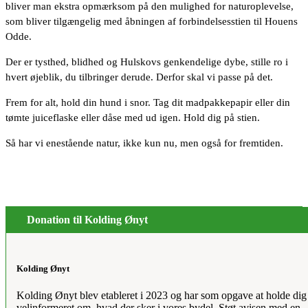
bliver man ekstra opmærksom på den mulighed for naturoplevelse,
som bliver tilgængelig med åbningen af forbindelsesstien til Houens
Odde.
Der er tysthed, blidhed og Hulskovs genkendelige dybe, stille ro i
hvert øjeblik, du tilbringer derude. Derfor skal vi passe på det.
Frem for alt, hold din hund i snor. Tag dit madpakkepapir eller din
tømte juiceflaske eller dåse med ud igen. Hold dig på stien.
Så har vi enestående natur, ikke kun nu, men også for fremtiden.
Donation til Kolding Ønyt
Kolding Ønyt
Kolding Ønyt blev etableret i 2023 og har som opgave at holde dig
velinformeret om, hvad der sker i vores bydel. Støt avisen med en