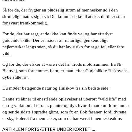
Så for de, der frygter en pludselig strøm af mennesker ud i den
skrøbelige natur, siger vi: Det kommer ikke til at ske, dertil er stien
for svært fremkommelig.
For de, der har sagt, at de ikke kan finde vej og har efterlyst
guidende skilte: Der er masser af naturlige, genkendelige
pejlemærker langs stien, så du har lav risiko for at gå fejl eller fare
vild.
Og for de, der elsker at være i det fri: Trods motorsummen fra Nr.
Bjertvej, som fornemmes fjern, er man efter få øjeblikke “i skovens,
dybe stille ro”.
Du møder betagende natur og Hulskov fra sin bedste side.
Denne sti åbner til enestående oplevelser af uberørt “wild life” med
en rig variation af terræn, planter og dyr, hvoraf man kun fornemmer
og ser de sidste i spredte glimt, som fx en flok fasaner, fordi dyrene
er sky, isoleret fra mennesker, som de har været i menneskealdre.
ARTIKLEN FORTSÆTTER UNDER KORTET …