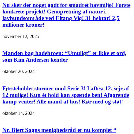
Nu sker der noget godt for smadret havmiljø! Første
konkrete projekt! Genopretning af natur i
lavbundsområde ved Eltang Vig! 31 hektar! 2,5
millioner kroner!
november 12, 2025
Manden bag badebroen: “Umuligt” er ikke et ord,
som Kim Andersen kender
oktober 20, 2024
Førsteholdet stormer mod Serie 3! I aftes: 12. sejr af
12 mulige! Kun ét hold kan spænde ben! Afgørende
kamp venter! Alle mand af hus! Kør med og støt!
oktober 14, 2024
Nr. Bjert Sogns menighedsråd er nu komplet *