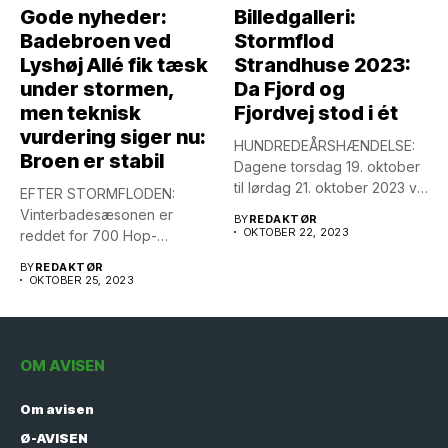
Gode nyheder:
Billedgalleri:
Badebroen ved
Stormflod
Lyshøj Allé fik tæsk
Strandhuse 2023:
under stormen,
Da Fjord og
men teknisk
Fjordvej stod i ét
vurdering siger nu:
HUNDREDEÅRSHÆNDELSE:
Broen er stabil
Dagene torsdag 19. oktober
til lørdag 21. oktober 2023 vil
EFTER STORMFLODEN:
ikke...
Vinterbadesæsonen er
BY
REDAKTØR
OKTOBER 22, 2023
reddet for 700 Hop-
medlemmer. Tekniske
BY
REDAKTØR
undersøgelser af
OKTOBER 25, 2023
badebroens...
OM AVISEN
Om avisen
Ø-AVISEN