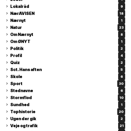
Lokalråd
9
NærAVISEN
18
Nærnyt
1
Natur
23
Om Nærnyt
8
Om ØNYT
1
Politik
2
Profil
4
Quiz
2
Sct. Hans aften
5
Skole
6
Sport
30
Stednavne
6
Stormflod
10
Sundhed
1
Tophistorie
20
Ugen der gik
2
Veje og trafik
21