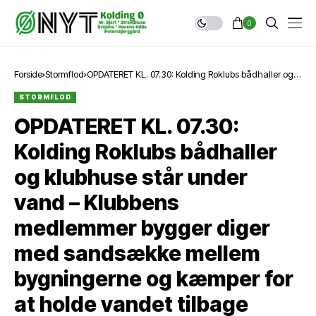
0
Forside
Stormflod
OPDATERET KL. 07.30: Kolding Roklubs bådhaller og
klubhuse står under vand – Klubbens medlemmer
STORMFLOD
bygger diger med sandsække mellem bygningerne
og kæmper for at holde vandet tilbage
OPDATERET KL. 07.30:
Kolding Roklubs bådhaller
og klubhuse står under
vand – Klubbens
medlemmer bygger diger
med sandsække mellem
bygningerne og kæmper for
at holde vandet tilbage