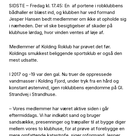
SIDSTE – Fredag kl. 17.45: En af portene i robklubbens
bådhaller er blæst ind, og klubben har ved formand
Jesper Hansen bedt medlemmer om ikke at opholde sig
i nærheden. Der vil ske besigtigelser af skader på
klubhuse lørdag, hvor vinden ventes af løje af.
Medlemmer af Kolding Roklub har prøvet det før.
Koldings smukkest beliggende sportsklub er også den
mest udsatte.
I 2017 og -19 var den gal. Nu truer de oppressede
vandmasser i Kolding Fjord, under tryk fra en hård og
konstant østenvind, igen roklubbens ejendomme på Gl.
Strandvej i Strandhuse.
– Vores medlemmer har været aktive siden i går
eftermiddags. Vi har indkøbt sand og bruger
sandsække, presenninger og træpaller til at bygge diger
mellem vores to klubhuse, for at prøve at forebygge en
mere omfattende katastrofe, siger roformand Jesper