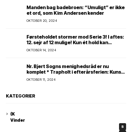
kroner!
Manden bag badebroen: “Umuligt” er ikke
et ord, som Kim Andersen kender
OKTOBER 20, 2024
Førsteholdet stormer mod Serie 3! I aftes:
12. sejr af 12 mulige! Kun ét hold kan
spænde ben! Afgørende kamp venter! Alle
OKTOBER 14, 2024
mand af hus! Kør med og støt!
Nr. Bjert Sogns menighedsråd er nu
komplet * Trapholt i efterårsferien: Kunst
og kreativitet i børnehøjde * Nr. Bjert
OKTOBER 11, 2024
kunstnerpar repræsenteres på stor
international Fine Art-udstilling i Kina
KATEGORIER
(K
Vinder
5