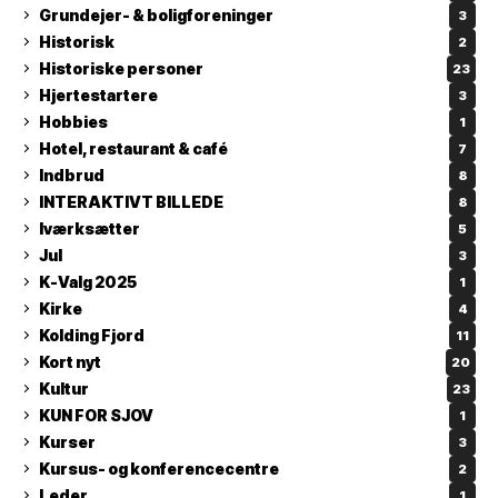
Grundejer- & boligforeninger
3
Historisk
2
Historiske personer
23
Hjertestartere
3
Hobbies
1
Hotel, restaurant & café
7
Indbrud
8
INTERAKTIVT BILLEDE
8
Iværksætter
5
Jul
3
K-Valg 2025
1
Kirke
4
Kolding Fjord
11
Kort nyt
20
Kultur
23
KUN FOR SJOV
1
Kurser
3
Kursus- og konferencecentre
2
Leder
1