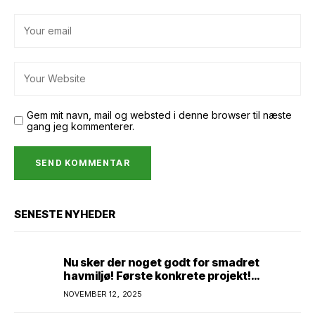
Gem mit navn, mail og websted i denne browser til næste
gang jeg kommenterer.
SENESTE NYHEDER
Nu sker der noget godt for smadret
havmiljø! Første konkrete projekt!
Genopretning af natur i lavbundsområde
NOVEMBER 12, 2025
ved Eltang Vig! 31 hektar! 2,5 millioner