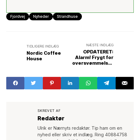
Fjordvej
Nyheder
Strandhuse
NÆSTE INDLÆG
TIDLIGERE INDLÆG
OPDATERET:
Nordic Coffee
Alarm! Frygt for
House
oversvømmelser
på Gl. Strandvej
og den forreste
del af Fjordvej
SKREVET AF
Redaktør
Ulrik er Nærnyts redaktør. Tip ham om en
nyhed eller skriv et indlæg. Ring 40884758