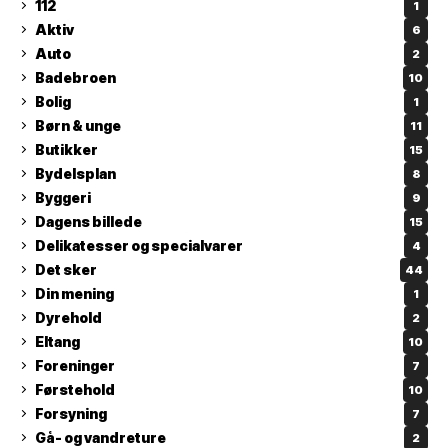
112
1
Aktiv
6
Auto
2
Badebroen
10
Bolig
1
Børn & unge
11
Butikker
15
Bydelsplan
8
Byggeri
9
Dagens billede
15
Delikatesser og specialvarer
4
Det sker
44
Din mening
1
Dyrehold
2
Eltang
10
Foreninger
7
Førstehold
10
Forsyning
7
Gå- og vandreture
2