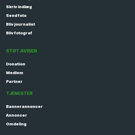
Skriv indlæg
Send foto
Bliv journalist
Bliv fotograf
STØT AVISEN
Donation
Medlem
Partner
TJENESTER
Bannerannoncer
Annoncer
Omdeling