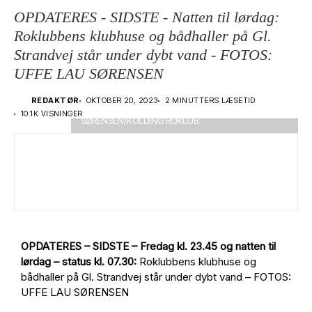
OPDATERES - SIDSTE - Natten til lørdag:
Roklubbens klubhuse og bådhaller på Gl.
Strandvej står under dybt vand - FOTOS:
UFFE LAU SØRENSEN
ROKLUBBEN - LØRDAG NAT: Vandet stod natten til
lørdag mere end en tredjedel op ad dørene i Kolding
REDAKTØR
OKTOBER 20, 2023
2 MINUTTERS LÆSETID
Roklubs klubhuse på Gl. Strandvej. FOTO: UFFE LAU
10.1K VISNINGER
SØRENSEN/KOLDING ROKLUB.
OPDATERES – SIDSTE – Fredag kl. 23.45 og natten til
lørdag – status kl. 07.30:
Roklubbens klubhuse og
bådhaller på Gl. Strandvej står under dybt vand – FOTOS:
UFFE LAU SØRENSEN