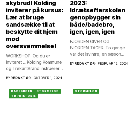
skybrud! Kolding
2023:
inviterer på kursus:
Idrætsefterskolen
Lær at bruge
genopbygger sin
sandsække til at
både/badebro,
beskytte dit hjem
igen, igen, igen
mod
FJORDEN GIVER OG
oversvømmelse!
FJORDEN TAGER: To gange
var det isvintre, en sæson...
WORKSHOP: Og du er
inviteret ... Kolding Kommune
BY
REDAKTØR
FEBRUAR 15, 2024
og TrekantBrand instruerer
om,...
BY
REDAKTØR
OKTOBER 1, 2024
BADEBROEN
STORMFLOD
STORMFLOD
TOPHISTORIE