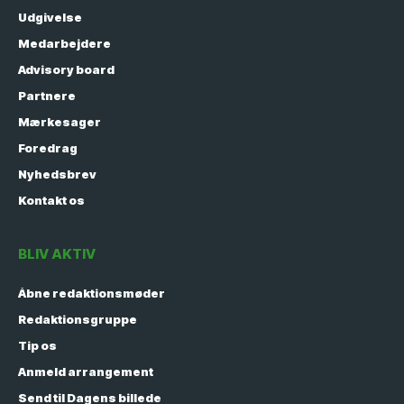
Udgivelse
Medarbejdere
Advisory board
Partnere
Mærkesager
Foredrag
Nyhedsbrev
Kontakt os
BLIV AKTIV
Åbne redaktionsmøder
Redaktionsgruppe
Tip os
Anmeld arrangement
Send til Dagens billede