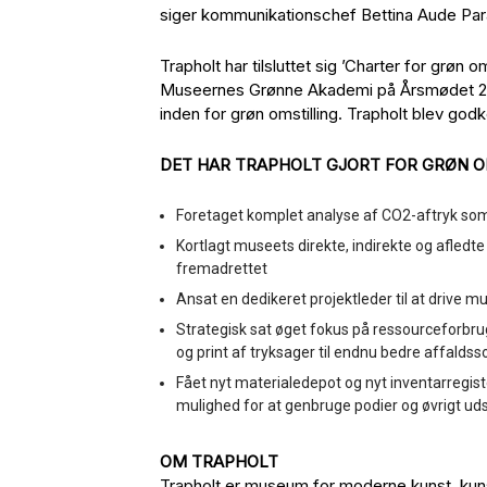
siger kommunikationschef Bettina Aude Para
Trapholt har tilsluttet sig ’Charter for grøn 
Museernes Grønne Akademi på Årsmødet 2023.
inden for grøn omstilling. Trapholt blev god
DET HAR TRAPHOLT GJORT FOR GRØN OM
Foretaget komplet analyse af CO2-aftryk s
Kortlagt museets direkte, indirekte og afledte
fremadrettet
Ansat en dedikeret projektleder til at drive m
Strategisk sat øget fokus på ressourceforbrug
og print af tryksager til endnu bedre affaldss
Fået nyt materialedepot og nyt inventarregist
mulighed for at genbruge podier og øvrigt uds
OM TRAPHOLT
Trapholt er museum for moderne kunst, ku