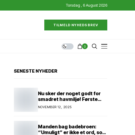
Torsdag , 6 August 2026
TILMELD NYHEDSBREV
0
SENESTE NYHEDER
Nu sker der noget godt for
smadret havmiljø! Første
konkrete projekt!
NOVEMBER 12, 2025
Genopretning af natur i
lavbundsområde ved Eltang
Vig! 31 hektar! 2,5 millioner
Manden bag badebroen:
kroner!
“Umuligt” er ikke et ord, som