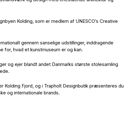
i designbyen Kolding, som er medlem af UNESCO’s Creative
ernationalt gennem sanselige udstillinger, inddragende
ne for, hvad et kunstmuseum er og kan.
inger og ejer blandt andet Danmarks største stolesamling
rede.
r Kolding Fjord, og i Trapholt Designbutik præsenteres du
ske og internationale brands.