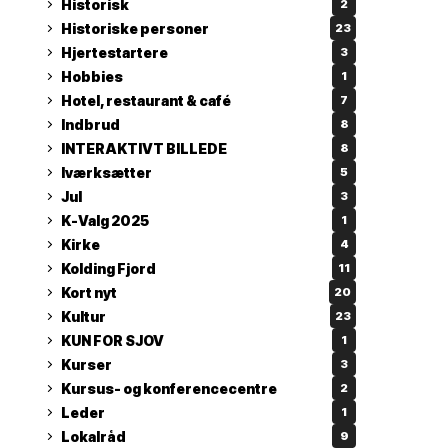
Historisk
2
Historiske personer
23
Hjertestartere
3
Hobbies
1
Hotel, restaurant & café
7
Indbrud
8
INTERAKTIVT BILLEDE
8
Iværksætter
5
Jul
3
K-Valg 2025
1
Kirke
4
Kolding Fjord
11
Kort nyt
20
Kultur
23
KUN FOR SJOV
1
Kurser
3
Kursus- og konferencecentre
2
Leder
1
Lokalråd
9