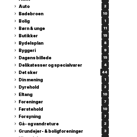
Auto
2
Badebroen
10
Bolig
1
Børn & unge
11
Butikker
15
Bydelsplan
8
Byggeri
9
Dagens billede
15
Delikatesser og specialvarer
4
Det sker
44
Din mening
1
Dyrehold
2
Eltang
10
Foreninger
7
Førstehold
10
Forsyning
7
Gå- og vandreture
2
Grundejer- & boligforeninger
3