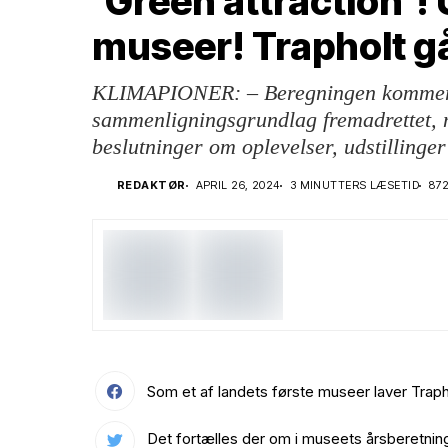
‘Green attraction’!
museer! Trapholt går
KLIMAPIONER: – Beregningen kommer 
sammenligningsgrundlag fremadrettet, n
beslutninger om oplevelser, udstillinger
REDAKTØR
APRIL 26, 2024
3 MINUTTERS LÆSETID
87
Som et af landets første museer laver Trap
Det fortælles der om i museets årsberetning