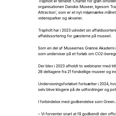
Trapholt er tilmeldt ’Charter for grøn omstill
organisationen Danske Museer, ligesom Tra
Attraction’, som er et nyt miljømærke målret
vidensparker og akvarier.
Trapholt har i 2023 udvidet sin affaldssorte
affaldssortering for gæsterne på museet.
Som en del af Museernes Grønne Akademi ind
som underviser på et forløb om CO2-bereg
Der blev i 2023 afholdt to webinarer med tit
28 deltagere fra 21 forskellige museer og ins
Undervisningsforløbet fortsætter i 2024, hv
selv blive klogere på de udfordringer og pote
I forbindelse med godkendelse som Green At
– Vi forventer snart at få godkendt den offi