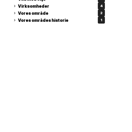
Virksomheder
4
Vores område
2
Vores områdes historie
1