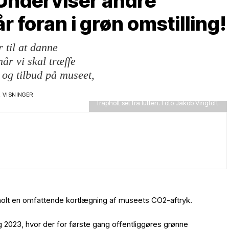
 Underviser andre
 foran i grøn omstilling!
til at danne
år vi skal træffe
 og tilbud på museet,
2 VISNINGER
Trapholt set fra luften. Foto Jakob Vingtoft.
holt en omfattende kortlægning af museets CO2-aftryk.
 2023, hvor der for første gang offentliggøres grønne