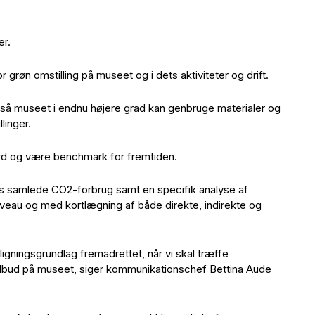
er.
r grøn omstilling på museet og i dets aktiviteter og drift.
t, så museet i endnu højere grad kan genbruge materialer og
linger.
rd og være benchmark for fremtiden.
s samlede CO2-forbrug samt en specifik analyse af
iveau og med kortlægning af både direkte, indirekte og
gningsgrundlag fremadrettet, når vi skal træffe
 tilbud på museet, siger kommunikationschef Bettina Aude