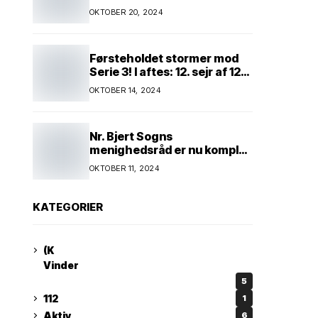
Kim Andersen kender
OKTOBER 20, 2024
Førsteholdet stormer mod
Serie 3! I aftes: 12. sejr af 12
mulige! Kun ét hold kan
OKTOBER 14, 2024
spænde ben! Afgørende
kamp venter! Alle mand af
hus! Kør med og støt!
Nr. Bjert Sogns
menighedsråd er nu komplet
* Trapholt i efterårsferien:
OKTOBER 11, 2024
Kunst og kreativitet i
børnehøjde * Nr. Bjert
kunstnerpar repræsenteres
KATEGORIER
på stor international Fine
Art-udstilling i Kina
(K
Vinder
5
112
1
Aktiv
6