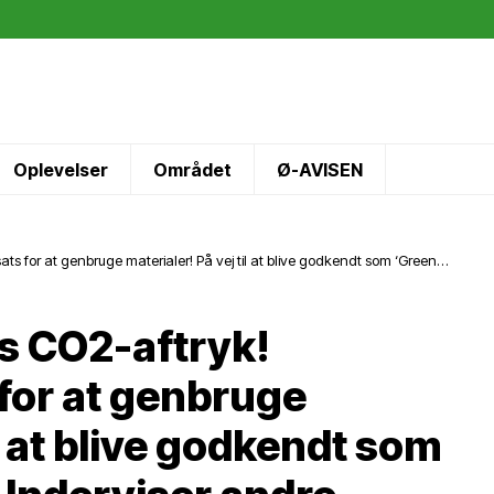
Oplevelser
Området
Ø-AVISEN
ts for at genbruge materialer! På vej til at blive godkendt som ‘Green
r foran i grøn omstilling!
s CO2-aftryk!
for at genbruge
il at blive godkendt som