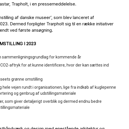
star, Trapholt, i en pressemeddelelse.
omstilling af danske museer’, som blev lanceret af
 Dermed forpligter Trarpholt sig til en række initiativer
kendt ved første ansøgning.
STILLING I 2023
om sammenligningsgrundlag for kommende år
 CO2-aftryk for at kunne identificere, hvor der kan sættes ind
useets grønne omstilling
 hele vejen rundt i organisationen, lige fra indkøb af kuglepenne
ortering og genbrug af udstillingsmateriale
er, som giver detaljerigt overblik og dermed endnu bedre
tillingsmateriale
nsthåndværk og design med enestående arkitektur og