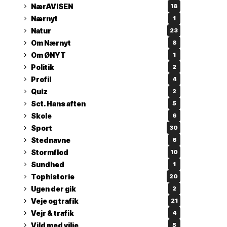
NærAVISEN
18
Nærnyt
1
Natur
23
Om Nærnyt
8
Om ØNYT
1
Politik
2
Profil
4
Quiz
2
Sct. Hans aften
5
Skole
6
Sport
30
Stednavne
6
Stormflod
10
Sundhed
1
Tophistorie
20
Ugen der gik
2
Veje og trafik
21
Vejr & trafik
4
Vild med vilje
5