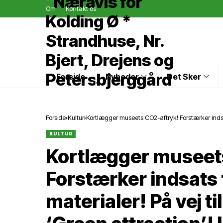
Om
Kontakt os
Forside
Nyheder
Det Sker
Forside
Kultur
Kortlægger museets CO2-aftryk! Forstærker indsa
attraction’! Underviser andre museer! Trapholt gå
KULTUR
Kortlægger museet
Forstærker indsats 
materialer! På vej t