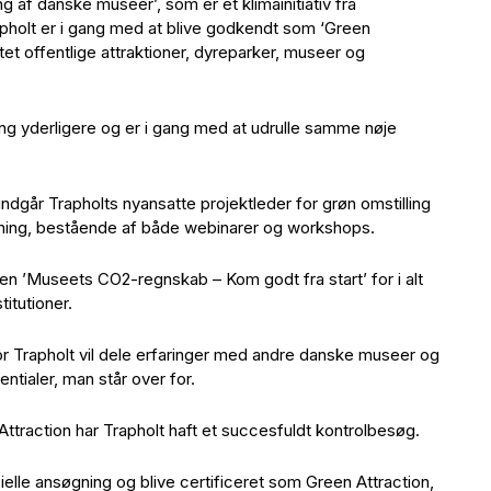
ing af danske museer’, som er et klimainitiativ fra
pholt er i gang med at blive godkendt som ‘Green
tet offentlige attraktioner, dyreparker, museer og
ring yderligere og er i gang med at udrulle samme nøje
går Trapholts nyansatte projektleder for grøn omstilling
ning, bestående af både webinarer og workshops.
len ’Museets CO2-regnskab – Kom godt fra start’ for i alt
titutioner.
or Trapholt vil dele erfaringer med andre danske museer og
ntialer, man står over for.
traction har Trapholt haft et succesfuldt kontrolbesøg.
cielle ansøgning og blive certificeret som Green Attraction,