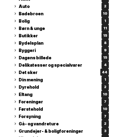
Auto
2
Badebroen
10
Bolig
1
Børn & unge
11
Butikker
15
Bydelsplan
8
Byggeri
9
Dagens billede
15
Delikatesser og specialvarer
4
Det sker
44
Din mening
1
Dyrehold
2
Eltang
10
Foreninger
7
Førstehold
10
Forsyning
7
Gå- og vandreture
2
Grundejer- & boligforeninger
3