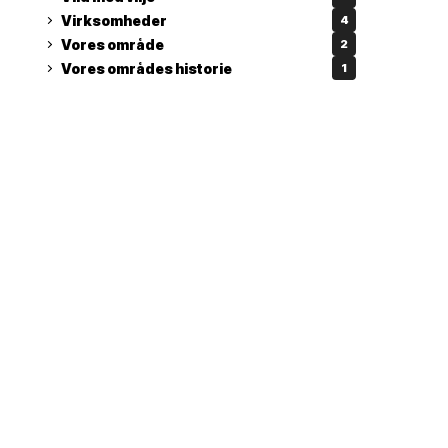
Virksomheder
4
Vores område
2
Vores områdes historie
1