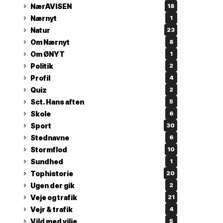
NærAVISEN
18
Nærnyt
1
Natur
23
Om Nærnyt
8
Om ØNYT
1
Politik
2
Profil
4
Quiz
2
Sct. Hans aften
5
Skole
6
Sport
30
Stednavne
6
Stormflod
10
Sundhed
1
Tophistorie
20
Ugen der gik
2
Veje og trafik
21
Vejr & trafik
4
Vild med vilje
5