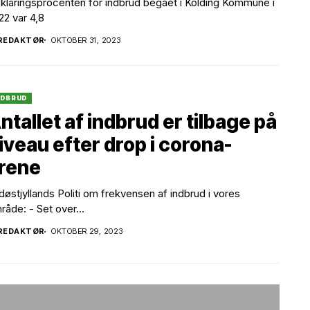
klaringsprocenten for indbrud begået i Kolding Kommune i
22 var 4,8
REDAKTØR
OKTOBER 31, 2023
NDBRUD
ntallet af indbrud er tilbage på
iveau efter drop i corona-
rene
døstjyllands Politi om frekvensen af indbrud i vores
råde: - Set over...
REDAKTØR
OKTOBER 29, 2023