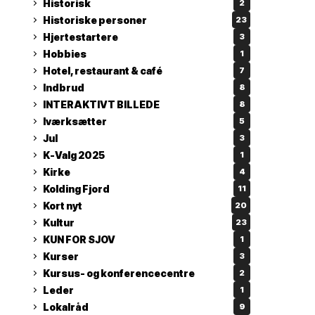
Historisk
2
Historiske personer
23
Hjertestartere
3
Hobbies
1
Hotel, restaurant & café
7
Indbrud
8
INTERAKTIVT BILLEDE
8
Iværksætter
5
Jul
3
K-Valg 2025
1
Kirke
4
Kolding Fjord
11
Kort nyt
20
Kultur
23
KUN FOR SJOV
1
Kurser
3
Kursus- og konferencecentre
2
Leder
1
Lokalråd
9