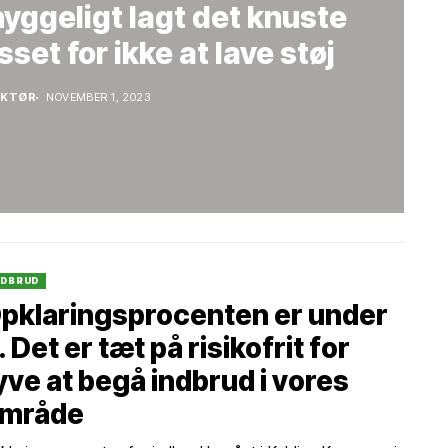
hyggeligt lagt det knuste
set for ikke at lave støj
AKTØR
NOVEMBER 1, 2023
NDBRUD
pklaringsprocenten er under
. Det er tæt på risikofrit for
yve at begå indbrud i vores
mråde