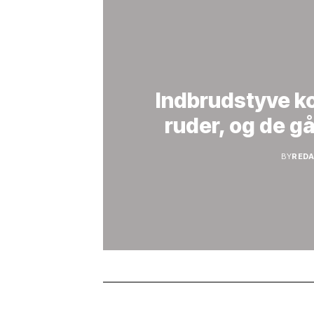
Indbrudstyve k
ruder, og de g
BY
RED