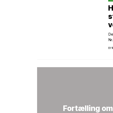
H
s
v
De
Nr.
BY
Fortælling om