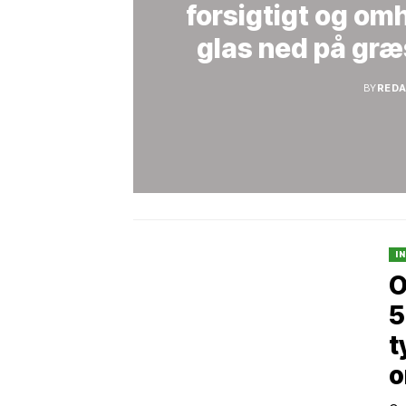
forsigtigt og om
glas ned på græs
BY
RED
I
O
5
t
o