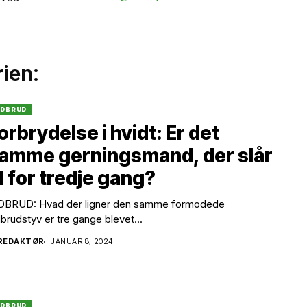
rien:
NDBRUD
orbrydelse i hvidt: Er det
amme gerningsmand, der slår
il for tredje gang?
DBRUD: Hvad der ligner den samme formodede
dbrudstyv er tre gange blevet...
REDAKTØR
JANUAR 8, 2024
NDBRUD