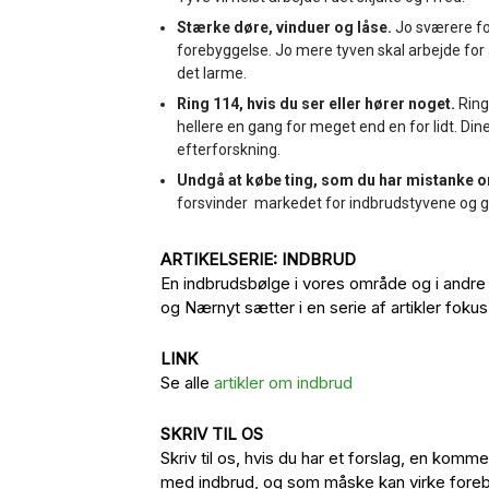
Stærke døre, vinduer og låse.
Jo sværere for
forebyggelse. Jo mere tyven skal arbejde for 
det larme.
Ring 114, hvis du ser eller hører noget.
Ring 
hellere en gang for meget end en for lidt. Din
efterforskning.
Undgå at købe ting, som du har mistanke o
forsvinder markedet for indbrudstyvene og g
ARTIKELSERIE: INDBRUD
En indbrudsbølge i vores område og i andr
og Nærnyt sætter i en serie af artikler fok
LINK
Se alle
artikler om indbrud
SKRIV TIL OS
Skriv til os, hvis du har et forslag, en ko
med indbrud, og som måske kan virke foreb