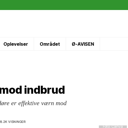
Oplevelser
Området
Ø-AVISEN
d mod indbrud
øre er effektive værn mod
8.2K VISNINGER
Foto: Canva