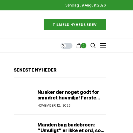
Søndag , 9 August 2026
TILMELD NYHEDSBREV
0
SENESTE NYHEDER
Nu sker der noget godt for
smadret havmiljø! Første
konkrete projekt!
NOVEMBER 12, 2025
Genopretning af natur i
lavbundsområde ved Eltang
Vig! 31 hektar! 2,5 millioner
Manden bag badebroen:
kroner!
“Umuligt” er ikke et ord, som