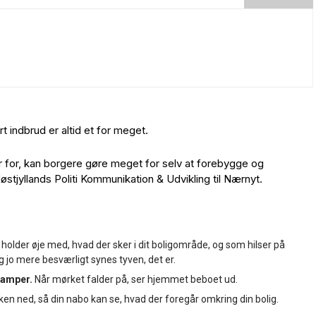
rt indbrud er altid et for meget.
år for, kan borgere gøre meget for selv at forebygge og
døstjyllands Politi Kommunikation & Udvikling til Nærnyt.
 holder øje med, hvad der sker i dit boligområde, og som hilser på
g jo mere besværligt synes tyven, det er.
lamper.
Når mørket falder på, ser hjemmet beboet ud.
en ned, så din nabo kan se, hvad der foregår omkring din bolig.