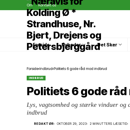
Om
Kontakt os
Forside
Nyheder
Det Sker
Forside
Indbrud
Politiets 6 gode råd mod indbrud
INDBRUD
Politiets 6 gode rå
Lys, vagtsomhed og stærke vinduer og d
indbrud
REDAKTØR
OKTOBER 29, 2023
2 MINUTTERS LÆSETID