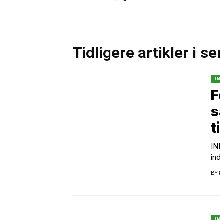
Tidligere artikler i se
I
F
s
t
IN
in
BY
I