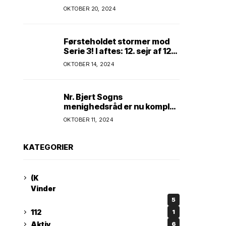
Kim Andersen kender
OKTOBER 20, 2024
Førsteholdet stormer mod
Serie 3! I aftes: 12. sejr af 12
mulige! Kun ét hold kan
OKTOBER 14, 2024
spænde ben! Afgørende
kamp venter! Alle mand af
hus! Kør med og støt!
Nr. Bjert Sogns
menighedsråd er nu komplet
* Trapholt i efterårsferien:
OKTOBER 11, 2024
Kunst og kreativitet i
børnehøjde * Nr. Bjert
kunstnerpar repræsenteres
KATEGORIER
på stor international Fine
Art-udstilling i Kina
(K
Vinder
5
112
1
Aktiv
6