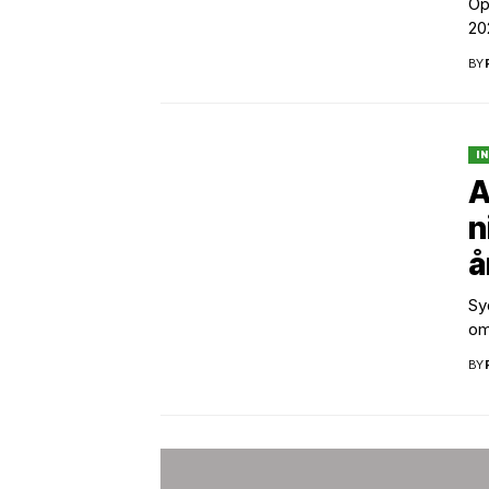
Op
20
BY
I
A
n
å
Sy
om
BY