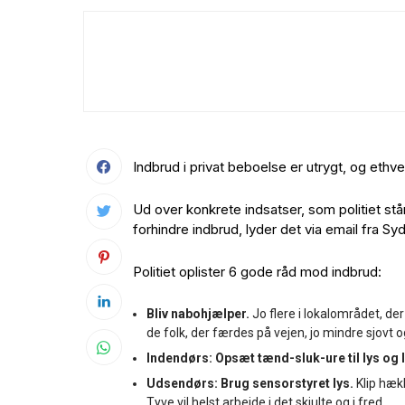
Indbrud i privat beboelse er utrygt, og ethve
Ud over konkrete indsatser, som politiet st
forhindre indbrud, lyder det via email fra Sy
Politiet oplister 6 gode råd mod indbrud:
Bliv nabohjælper.
Jo flere i lokalområdet, der
de folk, der færdes på vejen, jo mindre sjovt o
Indendørs: Opsæt tænd-sluk-ure til lys og 
Udsendørs: Brug sensorstyret lys.
Klip hækk
Tyve vil helst arbejde i det skjulte og i fred.