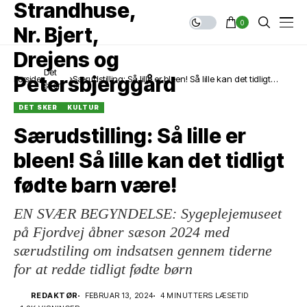
0
Det
Forside
Særudstilling: Så lille er bleen! Så lille kan det tidligt
sker
fødte barn være!
DET SKER
KULTUR
Særudstilling: Så lille er
bleen! Så lille kan det tidligt
fødte barn være!
EN SVÆR BEGYNDELSE: Sygeplejemuseet
på Fjordvej åbner sæson 2024 med
særudstiling om indsatsen gennem tiderne
for at redde tidligt fødte børn
REDAKTØR
FEBRUAR 13, 2024
4 MINUTTERS LÆSETID