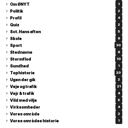
Om ØNYT
1
Politik
2
Profil
4
Quiz
2
Sct. Hans aften
5
Skole
6
Sport
30
Stednavne
6
Stormflod
10
Sundhed
1
Tophistorie
20
Ugen der gik
2
Veje og trafik
21
Vejr & trafik
4
Vild med vilje
5
Virksomheder
4
Vores område
2
Vores områdes historie
1