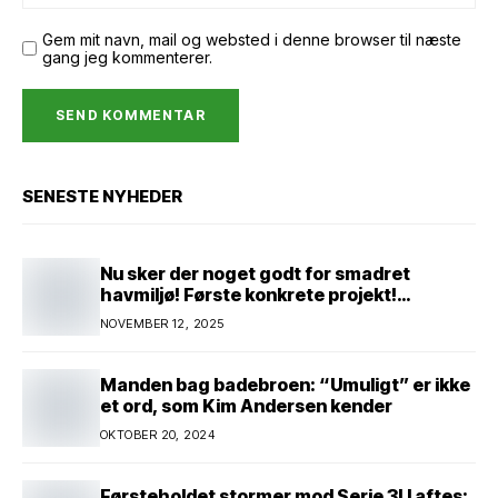
Gem mit navn, mail og websted i denne browser til næste
gang jeg kommenterer.
SENESTE NYHEDER
Nu sker der noget godt for smadret
havmiljø! Første konkrete projekt!
Genopretning af natur i lavbundsområde
NOVEMBER 12, 2025
ved Eltang Vig! 31 hektar! 2,5 millioner
kroner!
Manden bag badebroen: “Umuligt” er ikke
et ord, som Kim Andersen kender
OKTOBER 20, 2024
Førsteholdet stormer mod Serie 3! I aftes: