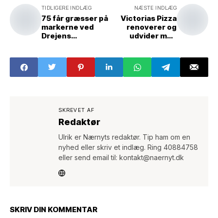
TIDLIGERE INDLÆG
NÆSTE INDLÆG
75 får græsser på
Victorias Pizza
markerne ved
renoverer og
Drejens
udvider med
Naturstier, lige
kæmpe stenovn *
neden for
Indbrud på
Rugmarken
Egernvej * Books
& Beans-stifter
flytter fra
Drejens
SKREVET AF
Redaktør
Ulrik er Nærnyts redaktør. Tip ham om en
nyhed eller skriv et indlæg. Ring 40884758
eller send email til: kontakt@naernyt.dk
SKRIV DIN KOMMENTAR