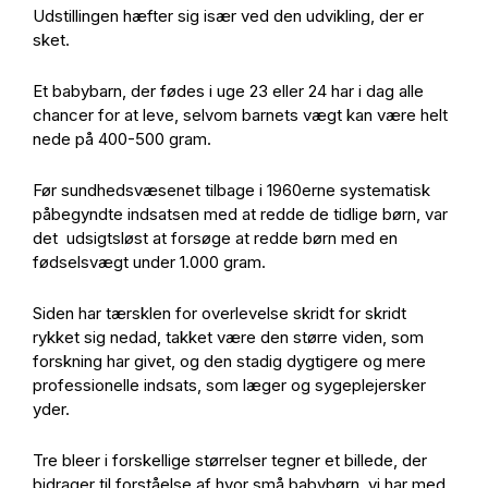
Udstillingen hæfter sig især ved den udvikling, der er
sket.
Et babybarn, der fødes i uge 23 eller 24 har i dag alle
chancer for at leve, selvom barnets vægt kan være helt
nede på 400-500 gram.
Før sundhedsvæsenet tilbage i 1960erne systematisk
påbegyndte indsatsen med at redde de tidlige børn, var
det udsigtsløst at forsøge at redde børn med en
fødselsvægt under 1.000 gram.
Siden har tærsklen for overlevelse skridt for skridt
rykket sig nedad, takket være den større viden, som
forskning har givet, og den stadig dygtigere og mere
professionelle indsats, som læger og sygeplejersker
yder.
Tre bleer i forskellige størrelser tegner et billede, der
bidrager til forståelse af hvor små babybørn, vi har med