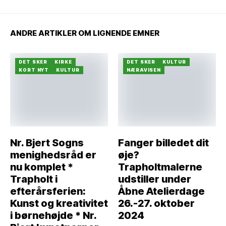
ANDRE ARTIKLER OM LIGNENDE EMNER
DET SKER
KIRKE
DET SKER
KULTUR
KORT NYT
KULTUR
NÆRAVISEN
Nr. Bjert Sogns
Fanger billedet dit
menighedsråd er
øje?
nu komplet *
Trapholtmalerne
Trapholt i
udstiller under
efterårsferien:
Åbne Atelierdage
Kunst og kreativitet
26.-27. oktober
i børnehøjde * Nr.
2024