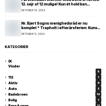
12. sejr af 12 mulige! Kun ét hold kan
spænde ben! Afgørende kamp venter! Alle
OKTOBER 14, 2024
mand af hus! Kør med og støt!
Nr. Bjert Sogns menighedsråd er nu
komplet * Trapholt i efterårsferien: Kunst
og kreativitet i børnehøjde * Nr. Bjert
OKTOBER 11, 2024
kunstnerpar repræsenteres på stor
international Fine Art-udstilling i Kina
KATEGORIER
(K
Vinder
5
112
1
Aktiv
6
Auto
2
Badebroen
10
Bolig
1
Børn & unge
11