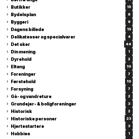
Butikker
15
Bydelsplan
8
Byggeri
9
Dagens billede
15
Delikatesser og specialvarer
4
Det sker
44
Din mening
1
Dyrehold
2
Eltang
10
Foreninger
7
Førstehold
10
Forsyning
7
Gå- og vandreture
2
Grundejer- & boligforeninger
3
Historisk
2
Historiske personer
23
Hjertestartere
3
Hobbies
1