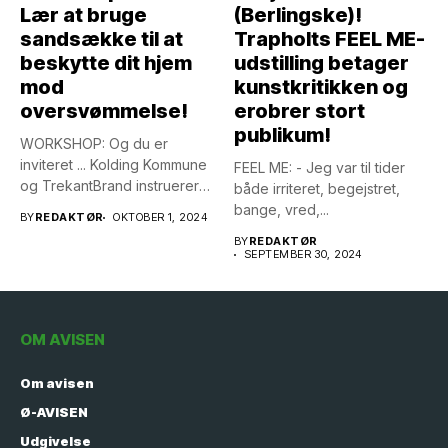
Lær at bruge
(Berlingske)!
sandsække til at
Trapholts FEEL ME-
beskytte dit hjem
udstilling betager
mod
kunstkritikken og
oversvømmelse!
erobrer stort
publikum!
WORKSHOP: Og du er
inviteret ... Kolding Kommune
FEEL ME: - Jeg var til tider
og TrekantBrand instruerer
både irriteret, begejstret,
om,...
bange, vred,...
BY
REDAKTØR
OKTOBER 1, 2024
BY
REDAKTØR
SEPTEMBER 30, 2024
OM AVISEN
Om avisen
Ø-AVISEN
Udgivelse