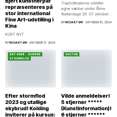
Bjert kunstnerpar
Trapholtmalerne udstiller
repræsenteres på
egne værker under Åbne
stor international
Atelierdage 26.-27. oktober
Fine Art-udstilling i
2024 på Trappergården
BY
REDAKTØR
OKTOBER 10, 2024
Kina
KORT NYT
BY
REDAKTØR
OKTOBER 11, 2024
DET SKER
KURSER
KULTUR
STORMFLOD
Efter stormflod
Vilde anmeldelser!
2023 og utallige
5 stjerner *****
skybrud! Kolding
(Kunstinformation)!
inviterer på kursus:
6 stjerner ******