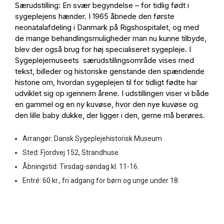
Særudstilling: En svær begyndelse – for tidlig født i
sygeplejens hænder. I 1965 åbnede den første
neonatalafdeling i Danmark på Rigshospitalet, og med
de mange behandlingsmuligheder man nu kunne tilbyde,
blev der også brug for høj specialiseret sygepleje. I
Sygeplejemuseets særudstillingsområde vises med
tekst, billeder og historiske genstande den spændende
historie om, hvordan sygeplejen til for tidligt fødte har
udviklet sig op igennem årene. I udstillingen viser vi både
en gammel og en ny kuvøse, hvor den nye kuvøse og
den lille baby dukke, der ligger i den, gerne må berøres.
Arrangør: Dansk Sygeplejehistorisk Museum
Sted: Fjordvej 152, Strandhuse.
Åbningstid: Tirsdag-søndag kl. 11-16.
Entré: 60 kr., fri adgang for børn og unge under 18.