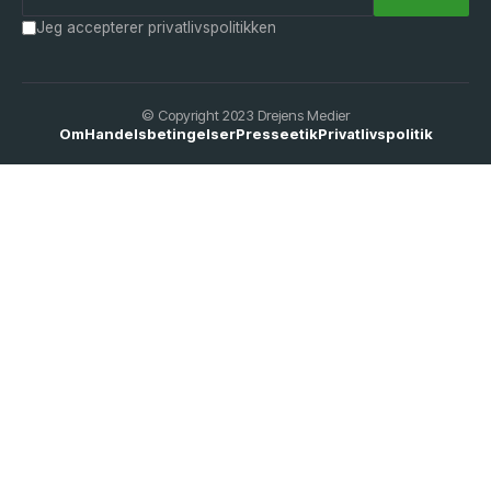
Jeg accepterer privatlivspolitikken
© Copyright 2023 Drejens Medier
Om
Handelsbetingelser
Presseetik
Privatlivspolitik