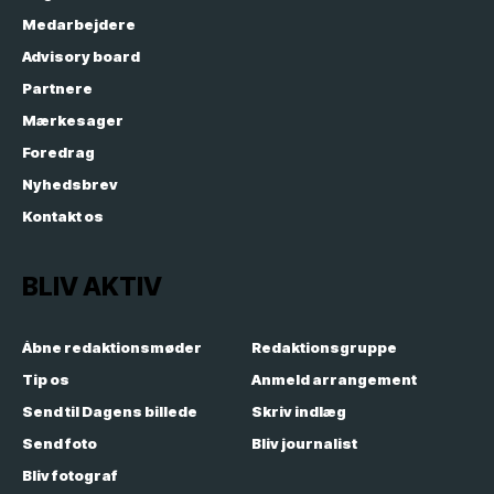
Medarbejdere
Advisory board
Partnere
Mærkesager
Foredrag
Nyhedsbrev
Kontakt os
BLIV AKTIV
Åbne redaktionsmøder
Redaktionsgruppe
Tip os
Anmeld arrangement
Send til Dagens billede
Skriv indlæg
Send foto
Bliv journalist
Bliv fotograf