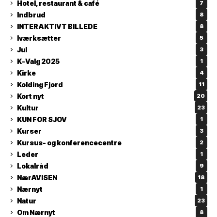
Hotel, restaurant & café
7
Indbrud
8
INTERAKTIVT BILLEDE
8
Iværksætter
5
Jul
3
K-Valg 2025
1
Kirke
4
Kolding Fjord
11
Kort nyt
20
Kultur
23
KUN FOR SJOV
1
Kurser
3
Kursus- og konferencecentre
2
Leder
1
Lokalråd
9
NærAVISEN
18
Nærnyt
1
Natur
23
Om Nærnyt
8