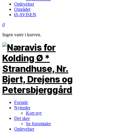
Oplevelser
Området
Ø-AVISEN
0
Ingen varer i kurven.
Forside
Nyheder
Kort nyt
Det sker
Se foromtaler
Oplevelser