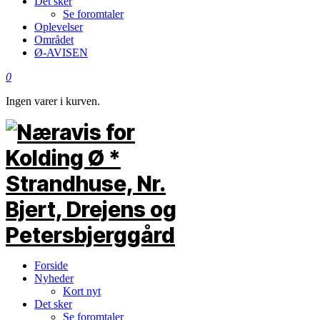
Det sker
Se foromtaler
Oplevelser
Området
Ø-AVISEN
0
Ingen varer i kurven.
Forside
Nyheder
Kort nyt
Det sker
Se foromtaler