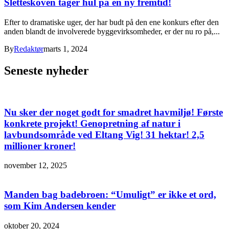
Sletteskoven tager hul på en ny fremtid!
Efter to dramatiske uger, der har budt på den ene konkurs efter den
anden blandt de involverede byggevirksomheder, er der nu ro på,...
By
Redaktør
marts 1, 2024
Seneste nyheder
Nu sker der noget godt for smadret havmiljø! Første
konkrete projekt! Genopretning af natur i
lavbundsområde ved Eltang Vig! 31 hektar! 2,5
millioner kroner!
november 12, 2025
Manden bag badebroen: “Umuligt” er ikke et ord,
som Kim Andersen kender
oktober 20, 2024