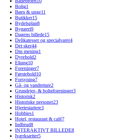
Badebroen
10
Bolig
1
Børn & unge
11
Butikker
15
Bydelsplan
8
Byggeri
9
Dagens billede
15
Delikatesser og specialvarer
4
Det sker
44
Din mening
1
Dyrehold
2
Eltang
10
Foreninger
7
Førstehold
10
Forsyning
7
Gå- og vandreture
2
Grundejer- & boligforeninger
3
Historisk
2
Historiske personer
23
Hjertestartere
3
Hobbies
1
Hotel, restaurant & café
7
Indbrud
8
INTERAKTIVT BILLEDE
8
Iværksætter
5