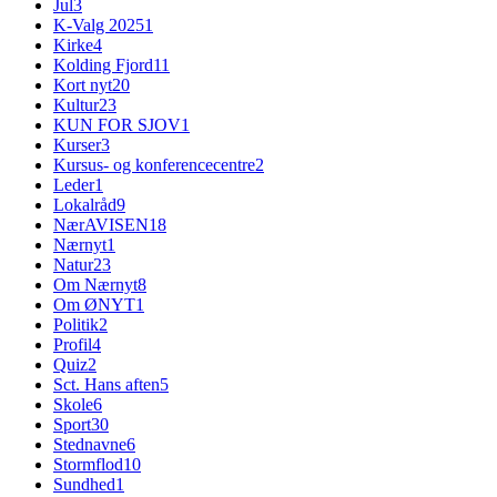
Jul
3
K-Valg 2025
1
Kirke
4
Kolding Fjord
11
Kort nyt
20
Kultur
23
KUN FOR SJOV
1
Kurser
3
Kursus- og konferencecentre
2
Leder
1
Lokalråd
9
NærAVISEN
18
Nærnyt
1
Natur
23
Om Nærnyt
8
Om ØNYT
1
Politik
2
Profil
4
Quiz
2
Sct. Hans aften
5
Skole
6
Sport
30
Stednavne
6
Stormflod
10
Sundhed
1