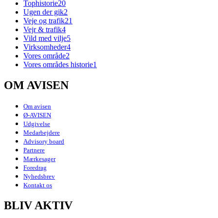
Tophistorie
20
Ugen der gik
2
Veje og trafik
21
Vejr & trafik
4
Vild med vilje
5
Virksomheder
4
Vores område
2
Vores områdes historie
1
OM AVISEN
Om avisen
Ø-AVISEN
Udgivelse
Medarbejdere
Advisory board
Partnere
Mærkesager
Foredrag
Nyhedsbrev
Kontakt os
BLIV AKTIV