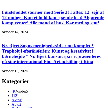
Førsteholdet stormer mod Serie 3! I aftes: 12. sejr af
12 mulige! Kun ét hold kan spænde ben! Afgørende
kamp venter! Alle mand af hus! Kør med og støt!
oktober 14, 2024
Nr. Bjert Sogns menighedsråd er nu komplet *
Trapholt i efterårsferien: Kunst og kreativitet i
børnehøjde * Nr. Bjert kunstnerpar repræsenteres
på stor international Fine Art-udstilling i Kina
oktober 11, 2024
Kategorier
(K
Vinder
5
112
1
Aktiv
6
Auto
2