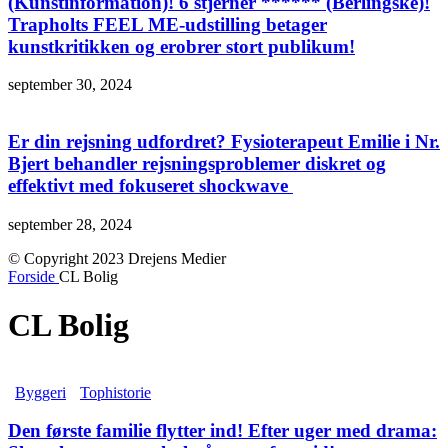
(Kunstinformation)! 6 stjerner ****** (Berlingske)!
Trapholts FEEL ME-udstilling betager
kunstkritikken og erobrer stort publikum!
september 30, 2024
Er din rejsning udfordret? Fysioterapeut Emilie i Nr.
Bjert behandler rejsningsproblemer diskret og
effektivt med fokuseret shockwave
september 28, 2024
© Copyright 2023 Drejens Medier
Forside
CL Bolig
CL Bolig
Byggeri
Tophistorie
Den første familie flytter ind! Efter uger med drama: