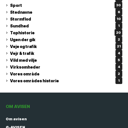
Sport
30
Stednavne
6
Stormflod
10
Sundhed
1
Tophistorie
20
Ugen der gik
2
Veje og trafik
21
Vejr & trafik
4
Vild med vilje
5
Virksomheder
4
Vores område
2
Vores områdes historie
1
OM AVISEN
Om avisen
Ø-AVISEN