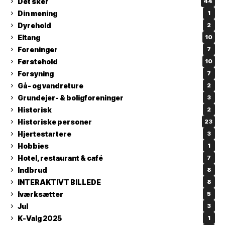
Det sker
44
Din mening
1
Dyrehold
2
Eltang
10
Foreninger
7
Førstehold
10
Forsyning
7
Gå- og vandreture
2
Grundejer- & boligforeninger
3
Historisk
2
Historiske personer
23
Hjertestartere
3
Hobbies
1
Hotel, restaurant & café
7
Indbrud
8
INTERAKTIVT BILLEDE
8
Iværksætter
5
Jul
3
K-Valg 2025
1