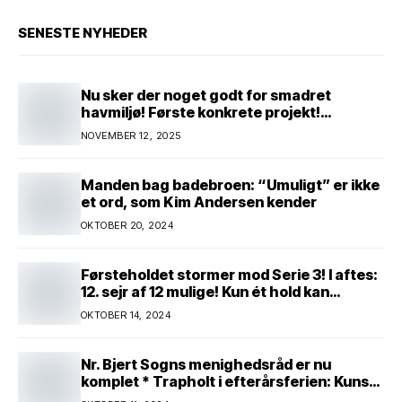
SENESTE NYHEDER
Nu sker der noget godt for smadret
havmiljø! Første konkrete projekt!
Genopretning af natur i lavbundsområde
NOVEMBER 12, 2025
ved Eltang Vig! 31 hektar! 2,5 millioner
kroner!
Manden bag badebroen: “Umuligt” er ikke
et ord, som Kim Andersen kender
OKTOBER 20, 2024
Førsteholdet stormer mod Serie 3! I aftes:
12. sejr af 12 mulige! Kun ét hold kan
spænde ben! Afgørende kamp venter! Alle
OKTOBER 14, 2024
mand af hus! Kør med og støt!
Nr. Bjert Sogns menighedsråd er nu
komplet * Trapholt i efterårsferien: Kunst
og kreativitet i børnehøjde * Nr. Bjert