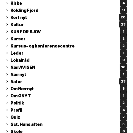
Kirke
4
Kolding Fjord
11
Kort nyt
20
Kultur
23
KUN FOR SJOV
1
Kurser
3
Kursus- og konferencecentre
2
Leder
1
Lokalråd
9
NærAVISEN
18
Nærnyt
1
Natur
23
Om Nærnyt
8
Om ØNYT
1
Politik
2
Profil
4
Quiz
2
Sct. Hans aften
5
Skole
6