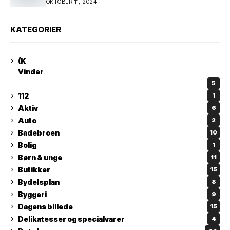
OKTOBER 11, 2024
kunstnerpar repræsenteres på stor
international Fine Art-udstilling i Kina
KATEGORIER
(K
Vinder
5
112
1
Aktiv
6
Auto
2
Badebroen
10
Bolig
1
Børn & unge
11
Butikker
15
Bydelsplan
8
Byggeri
9
Dagens billede
15
Delikatesser og specialvarer
4