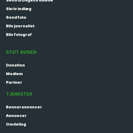
Send til Dagens billede
Skriv indlæg
Send foto
Bliv journalist
Bliv fotograf
STØT AVISEN
Donation
Medlem
Partner
TJENESTER
Bannerannoncer
Annoncer
Omdeling