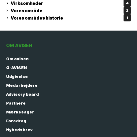
Virksomheder
4
Vores område
2
Vores områdes historie
1
OM AVISEN
Om avisen
Ø-AVISEN
Udgivelse
Medarbejdere
Advisory board
Partnere
Mærkesager
Foredrag
Nyhedsbrev