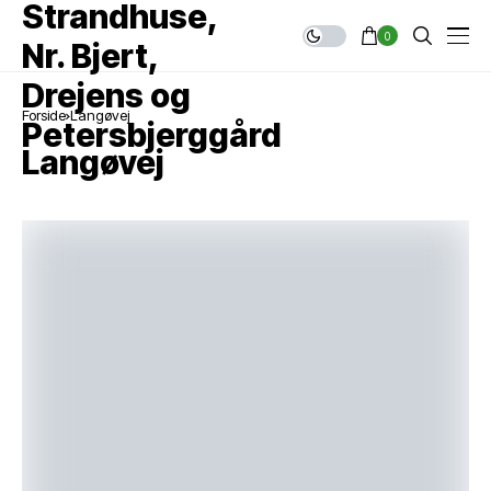
0
Forside
Langøvej
Langøvej