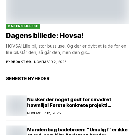
DAGENS BILLEDE
Dagens billede: Hovsa!
HOVSA! Lille bil, stor bussluse. Og der er dybt at falde for en
lille bil. Går den, så går den, men den gik...
BY
REDAKTØR
NOVEMBER 2, 2023
SENESTE NYHEDER
Nu sker der noget godt for smadret
havmiljø! Første konkrete projekt!
Genopretning af natur i lavbundsområde
NOVEMBER 12, 2025
ved Eltang Vig! 31 hektar! 2,5 millioner
kroner!
Manden bag badebroen: “Umuligt” er ikke