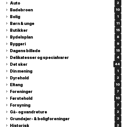
Auto
2
Badebroen
10
Bolig
1
Børn & unge
11
Butikker
15
Bydelsplan
8
Byggeri
9
Dagens billede
15
Delikatesser og specialvarer
4
Det sker
44
Din mening
1
Dyrehold
2
Eltang
10
Foreninger
7
Førstehold
10
Forsyning
7
Gå- og vandreture
2
Grundejer- & boligforeninger
3
Historisk
2