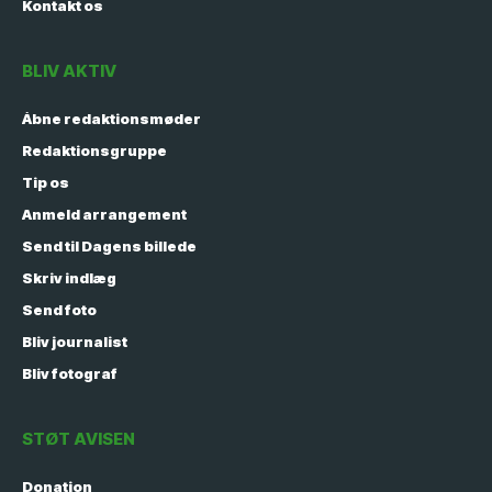
Kontakt os
BLIV AKTIV
Åbne redaktionsmøder
Redaktionsgruppe
Tip os
Anmeld arrangement
Send til Dagens billede
Skriv indlæg
Send foto
Bliv journalist
Bliv fotograf
STØT AVISEN
Donation