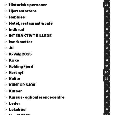
Historiske personer
23
Hjertestartere
3
Hobbies
1
Hotel, restaurant & café
7
Indbrud
8
INTERAKTIVT BILLEDE
8
Iværksætter
5
Jul
3
K-Valg 2025
1
Kirke
4
Kolding Fjord
11
Kort nyt
20
Kultur
23
KUN FOR SJOV
1
Kurser
3
Kursus- og konferencecentre
2
Leder
1
Lokalråd
9