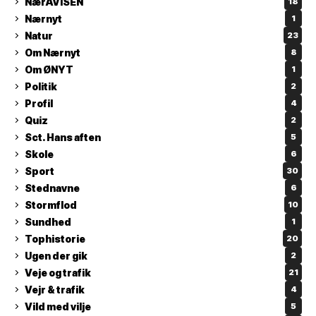
NærAVISEN
18
Nærnyt
1
Natur
23
Om Nærnyt
8
Om ØNYT
1
Politik
2
Profil
4
Quiz
2
Sct. Hans aften
5
Skole
6
Sport
30
Stednavne
6
Stormflod
10
Sundhed
1
Tophistorie
20
Ugen der gik
2
Veje og trafik
21
Vejr & trafik
4
Vild med vilje
5