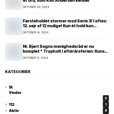
et ord, som Kim Andersen kender
OKTOBER 20, 2024
Førsteholdet stormer mod Serie 3! I aftes:
12. sejr af 12 mulige! Kun ét hold kan
spænde ben! Afgørende kamp venter! Alle
OKTOBER 14, 2024
mand af hus! Kør med og støt!
Nr. Bjert Sogns menighedsråd er nu
komplet * Trapholt i efterårsferien: Kunst
og kreativitet i børnehøjde * Nr. Bjert
OKTOBER 11, 2024
kunstnerpar repræsenteres på stor
international Fine Art-udstilling i Kina
KATEGORIER
(K
Vinder
5
112
1
Aktiv
6