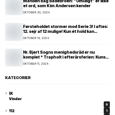
Manden bag badebroen: “Umuligt” er ikke
et ord, som Kim Andersen kender
OKTOBER 20, 2024
Førsteholdet stormer mod Serie 3! I aftes:
12. sejr af 12 mulige! Kun ét hold kan
spænde ben! Afgørende kamp venter! Alle
OKTOBER 14, 2024
mand af hus! Kør med og støt!
Nr. Bjert Sogns menighedsråd er nu
komplet * Trapholt i efterårsferien: Kunst
og kreativitet i børnehøjde * Nr. Bjert
OKTOBER 11, 2024
kunstnerpar repræsenteres på stor
international Fine Art-udstilling i Kina
KATEGORIER
(K
Vinder
5
112
1