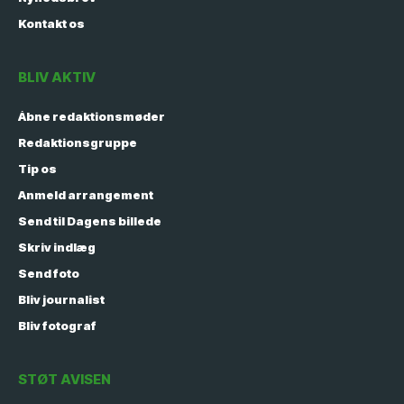
Kontakt os
BLIV AKTIV
Åbne redaktionsmøder
Redaktionsgruppe
Tip os
Anmeld arrangement
Send til Dagens billede
Skriv indlæg
Send foto
Bliv journalist
Bliv fotograf
STØT AVISEN