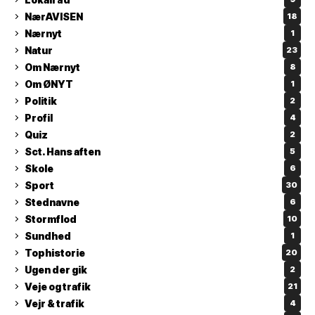
NærAVISEN
18
Nærnyt
1
Natur
23
Om Nærnyt
8
Om ØNYT
1
Politik
2
Profil
4
Quiz
2
Sct. Hans aften
5
Skole
6
Sport
30
Stednavne
6
Stormflod
10
Sundhed
1
Tophistorie
20
Ugen der gik
2
Veje og trafik
21
Vejr & trafik
4