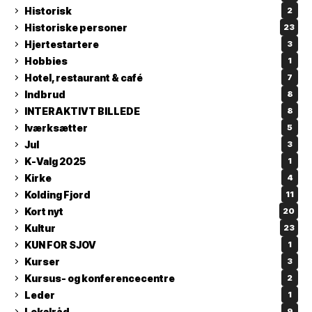
Historisk
2
Historiske personer
23
Hjertestartere
3
Hobbies
1
Hotel, restaurant & café
7
Indbrud
8
INTERAKTIVT BILLEDE
8
Iværksætter
5
Jul
3
K-Valg 2025
1
Kirke
4
Kolding Fjord
11
Kort nyt
20
Kultur
23
KUN FOR SJOV
1
Kurser
3
Kursus- og konferencecentre
2
Leder
1
Lokalråd
9