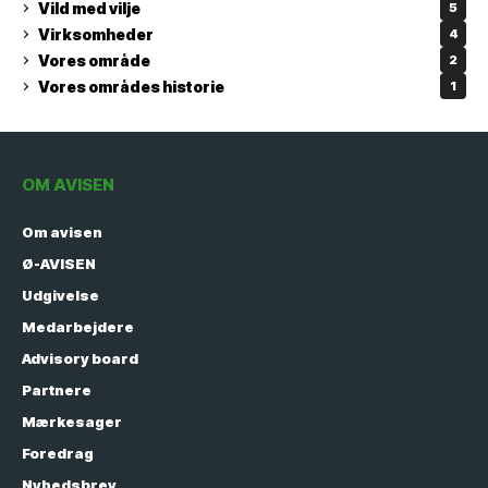
Vild med vilje
5
Virksomheder
4
Vores område
2
Vores områdes historie
1
OM AVISEN
Om avisen
Ø-AVISEN
Udgivelse
Medarbejdere
Advisory board
Partnere
Mærkesager
Foredrag
Nyhedsbrev