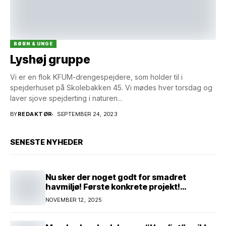
BØRN & UNGE
Lyshøj gruppe
Vi er en flok KFUM-drengespejdere, som holder til i
spejderhuset på Skolebakken 45. Vi mødes hver torsdag og
laver sjove spejderting i naturen...
BY
REDAKTØR
SEPTEMBER 24, 2023
SENESTE NYHEDER
Nu sker der noget godt for smadret
havmiljø! Første konkrete projekt!
Genopretning af natur i lavbundsområde
NOVEMBER 12, 2025
ved Eltang Vig! 31 hektar! 2,5 millioner
kroner!