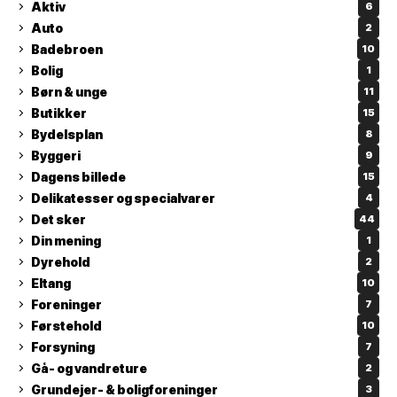
Aktiv
6
Auto
2
Badebroen
10
Bolig
1
Børn & unge
11
Butikker
15
Bydelsplan
8
Byggeri
9
Dagens billede
15
Delikatesser og specialvarer
4
Det sker
44
Din mening
1
Dyrehold
2
Eltang
10
Foreninger
7
Førstehold
10
Forsyning
7
Gå- og vandreture
2
Grundejer- & boligforeninger
3