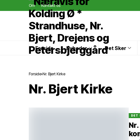
Om
Kontakt os
Forside
Nyheder
Det Sker
Forside
Nr. Bjert Kirke
Nr. Bjert Kirke
DET 
Nr.
kom