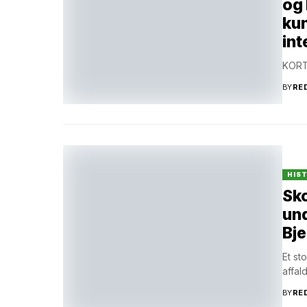
og 
ku
int
KORT
BY
RE
HIS
Sko
und
Bje
Et st
affal
BY
RE