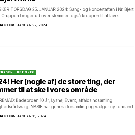
KER TORSDAG 25. JANUAR 2024: Sang- og koncertaften i Nr. Bjert
. Gruppen bruger ud over stemmen også kroppen til at lave...
DAKTØR
JANUAR 22, 2024
EBROEN
DET SKER
4! Her (nogle af) de store ting, der
mer til at ske i vores område
REMAD: Badebroen 10 år, Lyshøj Event, affaldsindsamling,
hedsrådsvalg, NBSIF har generalforsamling og vælger ny formand
DAKTØR
JANUAR 18, 2024