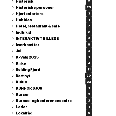
Historisk
2
Historiske personer
23
Hjertestartere
3
Hobbies
1
Hotel, restaurant & café
7
Indbrud
8
INTERAKTIVT BILLEDE
8
Iværksætter
5
Jul
3
K-Valg 2025
1
Kirke
4
Kolding Fjord
11
Kort nyt
20
Kultur
23
KUN FOR SJOV
1
Kurser
3
Kursus- og konferencecentre
2
Leder
1
Lokalråd
9