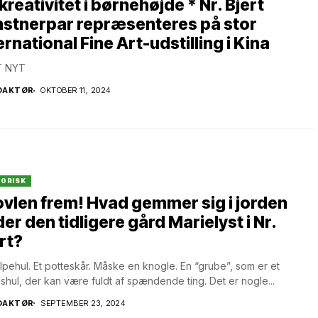
kreativitet i børnehøjde * Nr. Bjert
nstnerpar repræsenteres på stor
ernational Fine Art-udstilling i Kina
 NYT
DAKTØR
OKTOBER 11, 2024
TORISK
vlen frem! Hvad gemmer sig i jorden
er den tidligere gård Marielyst i Nr.
rt?
olpehul. Et potteskår. Måske en knogle. En “grube”, som er et
dshul, der kan være fuldt af spændende ting. Det er nogle...
DAKTØR
SEPTEMBER 23, 2024