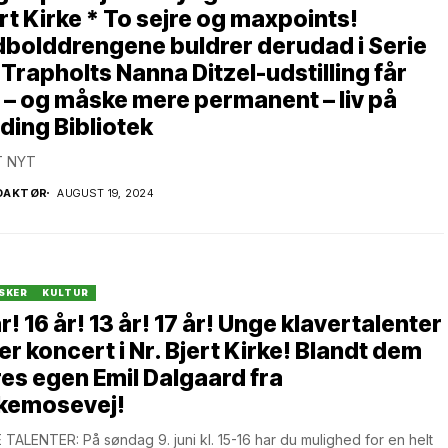
rt Kirke * To sejre og maxpoints!
bolddrengene buldrer derudad i Serie
 Trapholts Nanna Ditzel-udstilling får
 – og måske mere permanent – liv på
ding Bibliotek
 NYT
DAKTØR
AUGUST 19, 2024
SKER
KULTUR
år! 16 år! 13 år! 17 år! Unge klavertalenter
er koncert i Nr. Bjert Kirke! Blandt dem
es egen Emil Dalgaard fra
rkemosevej!
TALENTER: På søndag 9. juni kl. 15-16 har du mulighed for en helt