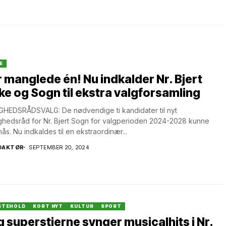
E
 manglede én! Nu indkalder Nr. Bjert
ke og Sogn til ekstra valgforsamling
HEDSRÅDSVALG: De nødvendige ti kandidater til nyt
hedsråd for Nr. Bjert Sogn for valgperioden 2024-2028 kunne
nås. Nu indkaldes til en ekstraordinær...
DAKTØR
SEPTEMBER 20, 2024
STEHOLD
KORT NYT
KULTUR
SPORT
 superstjerne synger musicalhits i Nr.