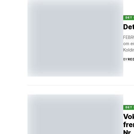
DET 
Det
FEBRU
om en
Koldi
BY
RE
DET 
Vok
fre
Nr.