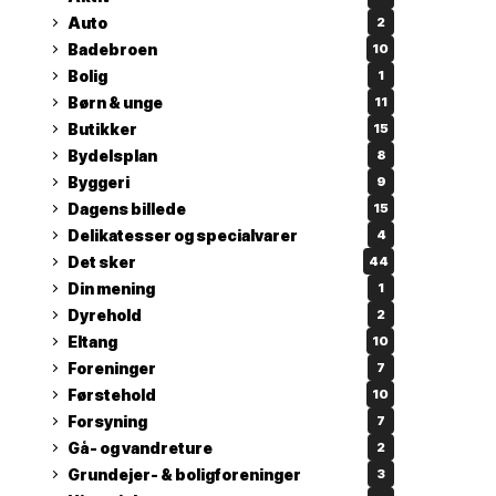
Auto
2
Badebroen
10
Bolig
1
Børn & unge
11
Butikker
15
Bydelsplan
8
Byggeri
9
Dagens billede
15
Delikatesser og specialvarer
4
Det sker
44
Din mening
1
Dyrehold
2
Eltang
10
Foreninger
7
Førstehold
10
Forsyning
7
Gå- og vandreture
2
Grundejer- & boligforeninger
3