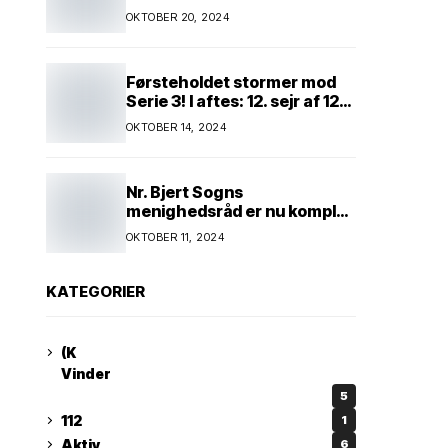
Kim Andersen kender
OKTOBER 20, 2024
Førsteholdet stormer mod
Serie 3! I aftes: 12. sejr af 12
mulige! Kun ét hold kan
OKTOBER 14, 2024
spænde ben! Afgørende
kamp venter! Alle mand af
hus! Kør med og støt!
Nr. Bjert Sogns
menighedsråd er nu komplet
* Trapholt i efterårsferien:
OKTOBER 11, 2024
Kunst og kreativitet i
børnehøjde * Nr. Bjert
kunstnerpar repræsenteres
KATEGORIER
på stor international Fine
Art-udstilling i Kina
(K
Vinder
5
112
1
Aktiv
6