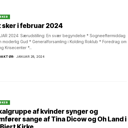
SKER
 sker i februar 2024
AR 2024: Særudstilling: En svær begyndelse * Sogneeftermiddag
 moderlig Gud * Generalforsamling i Kolding Roklub * Foredrag om
ng Krisecenter *...
DAKTØR
JANUAR 28, 2024
SKER
algruppe af kvinder synger og
mfører sange af Tina Dicow og Oh Land i
 Bjert Kirke