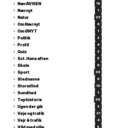
NærAVISEN
18
Nærnyt
1
Natur
23
Om Nærnyt
8
Om ØNYT
1
Politik
2
Profil
4
Quiz
2
Sct. Hans aften
5
Skole
6
Sport
30
Stednavne
6
Stormflod
10
Sundhed
1
Tophistorie
20
Ugen der gik
2
Veje og trafik
21
Vejr & trafik
4
Vild med vilje
5