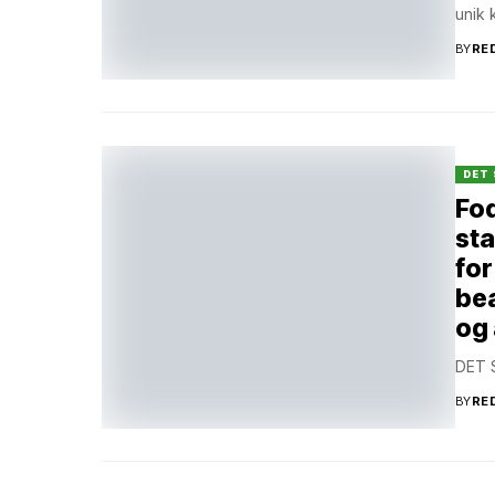
unik 
BY
RE
DET 
Fod
sta
for
be
og 
DET 
BY
RE