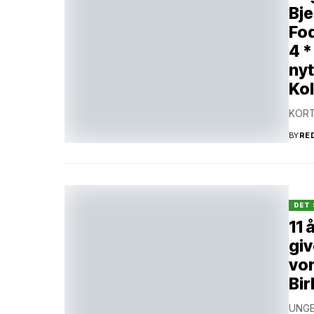
Bje
Fod
4 *
nyt
Kol
KORT
BY
RE
DET 
11 
giv
vor
Bi
UNGE 