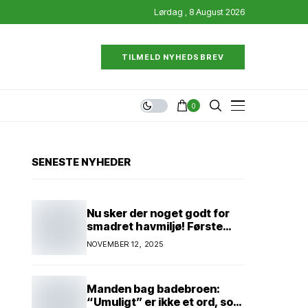
Lørdag , 8 August 2026
TILMELD NYHEDSBREV
0
SENESTE NYHEDER
Nu sker der noget godt for
smadret havmiljø! Første
konkrete projekt!
NOVEMBER 12, 2025
Genopretning af natur i
lavbundsområde ved Eltang
Vig! 31 hektar! 2,5 millioner
Manden bag badebroen:
kroner!
“Umuligt” er ikke et ord, som