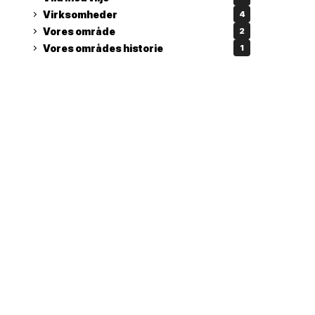
Virksomheder
4
Vores område
2
Vores områdes historie
1