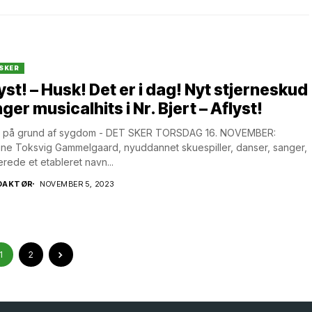
SKER
yst! – Husk! Det er i dag! Nyt stjerneskud
ger musicalhits i Nr. Bjert – Aflyst!
st på grund af sygdom - DET SKER TORSDAG 16. NOVEMBER:
ine Toksvig Gammelgaard, nyuddannet skuespiller, danser, sanger,
lerede et etableret navn...
DAKTØR
NOVEMBER 5, 2023
1
2