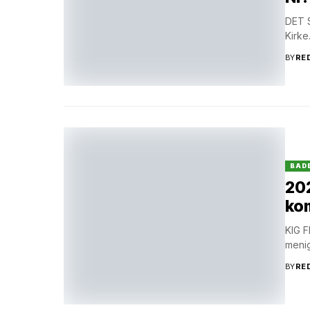
DET S
Kirke
BY
RE
BAD
202
kom
KIG F
menig
BY
RE