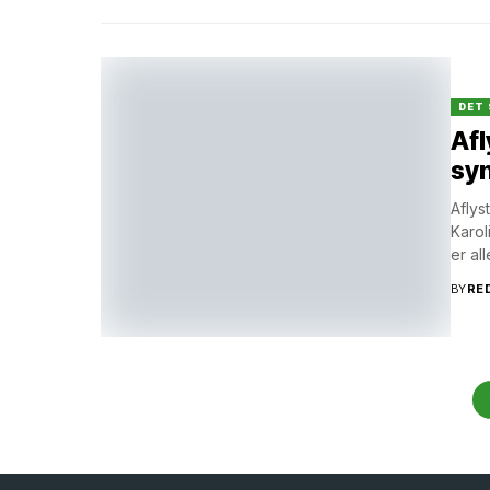
DET 
Afl
syn
Afly
Karol
er al
BY
RE