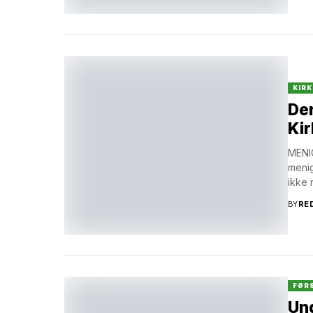
KIRK
Der
Kir
MENIG
menig
ikke 
BY
RE
FØR
Ung