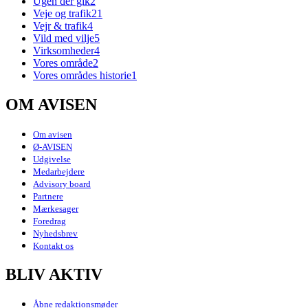
Ugen der gik
2
Veje og trafik
21
Vejr & trafik
4
Vild med vilje
5
Virksomheder
4
Vores område
2
Vores områdes historie
1
OM AVISEN
Om avisen
Ø-AVISEN
Udgivelse
Medarbejdere
Advisory board
Partnere
Mærkesager
Foredrag
Nyhedsbrev
Kontakt os
BLIV AKTIV
Åbne redaktionsmøder