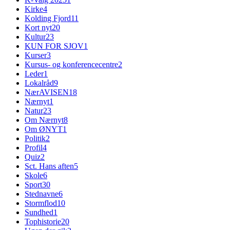
Kirke
4
Kolding Fjord
11
Kort nyt
20
Kultur
23
KUN FOR SJOV
1
Kurser
3
Kursus- og konferencecentre
2
Leder
1
Lokalråd
9
NærAVISEN
18
Nærnyt
1
Natur
23
Om Nærnyt
8
Om ØNYT
1
Politik
2
Profil
4
Quiz
2
Sct. Hans aften
5
Skole
6
Sport
30
Stednavne
6
Stormflod
10
Sundhed
1
Tophistorie
20