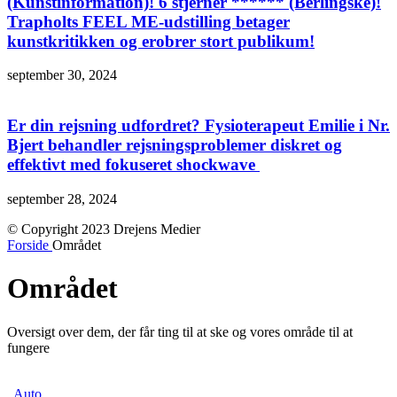
(Kunstinformation)! 6 stjerner ****** (Berlingske)!
Trapholts FEEL ME-udstilling betager
kunstkritikken og erobrer stort publikum!
september 30, 2024
Er din rejsning udfordret? Fysioterapeut Emilie i Nr.
Bjert behandler rejsningsproblemer diskret og
effektivt med fokuseret shockwave
september 28, 2024
© Copyright 2023 Drejens Medier
Forside
Området
Området
Oversigt over dem, der får ting til at ske og vores område til at
fungere
Auto