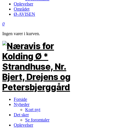
Oplevelser
Området
Ø-AVISEN
0
Ingen varer i kurven.
Forside
Nyheder
Kort nyt
Det sker
Se foromtaler
Oplevelser