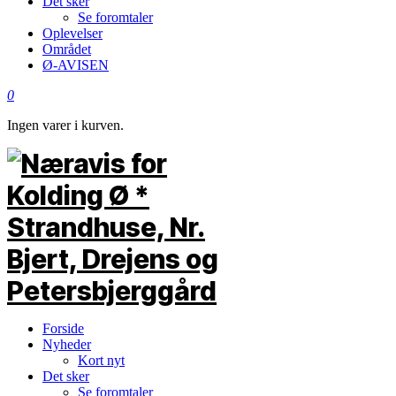
Det sker
Se foromtaler
Oplevelser
Området
Ø-AVISEN
0
Ingen varer i kurven.
Forside
Nyheder
Kort nyt
Det sker
Se foromtaler