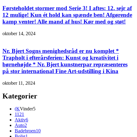
Førsteholdet stormer mod Serie 3! I aftes: 12. sejr af
12 mulige! Kun ét hold kan spænde ben! Afgørende
kamp venter! Alle mand af hus! Kør med og støt!
oktober 14, 2024
Nr. Bjert Sogns menighedsråd er nu komplet *
Trapholt i efterårsferien: Kunst og kreativitet i
børnehøjde * Nr. Bjert kunstnerpar repræsenteres
på stor international Fine Art-udstilling i Kina
oktober 11, 2024
Kategorier
(K
Vinder
5
112
1
Aktiv
6
Auto
2
Badebroen
10
Bolig
1