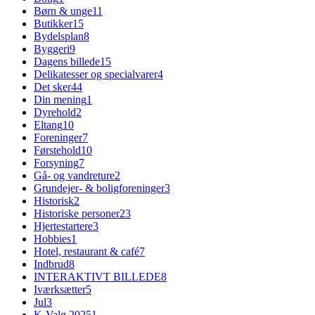
Børn & unge
11
Butikker
15
Bydelsplan
8
Byggeri
9
Dagens billede
15
Delikatesser og specialvarer
4
Det sker
44
Din mening
1
Dyrehold
2
Eltang
10
Foreninger
7
Førstehold
10
Forsyning
7
Gå- og vandreture
2
Grundejer- & boligforeninger
3
Historisk
2
Historiske personer
23
Hjertestartere
3
Hobbies
1
Hotel, restaurant & café
7
Indbrud
8
INTERAKTIVT BILLEDE
8
Iværksætter
5
Jul
3
K-Valg 2025
1