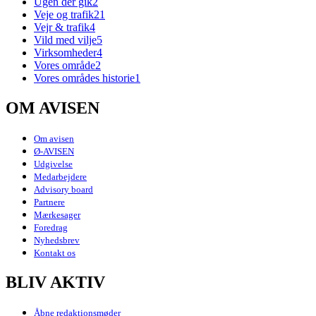
Ugen der gik
2
Veje og trafik
21
Vejr & trafik
4
Vild med vilje
5
Virksomheder
4
Vores område
2
Vores områdes historie
1
OM AVISEN
Om avisen
Ø-AVISEN
Udgivelse
Medarbejdere
Advisory board
Partnere
Mærkesager
Foredrag
Nyhedsbrev
Kontakt os
BLIV AKTIV
Åbne redaktionsmøder