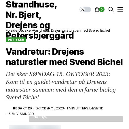
0
Forside
Det sker
Vandretur: Drejens naturstier med Svend Bichel
DET SKER
Vandretur: Drejens
naturstier med Svend Bichel
Det sker SØNDAG 15. OKTOBER 2023:
Kom til en guidet vandretur på Drejens
naturstier sammen med den erfarne biolog
Svend Bichel
Guidet tur gennem Drejens naturstier søndag 15.
REDAKTØR
OKTOBER 11, 2023
1 MINUTTERS LÆSETID
oktober 2023 med biolog Svend Bichel. Foto:
8.5K VISNINGER
Nærnyt.