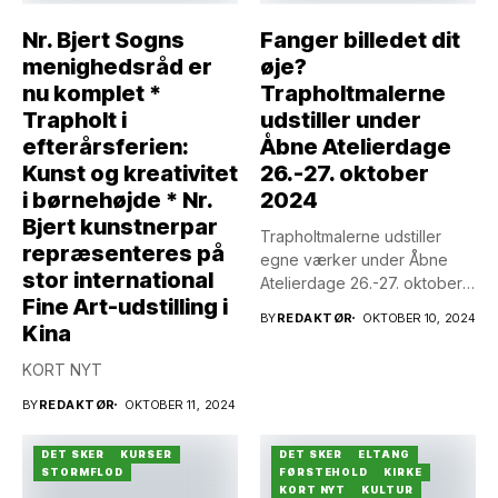
Nr. Bjert Sogns
Fanger billedet dit
menighedsråd er
øje?
nu komplet *
Trapholtmalerne
Trapholt i
udstiller under
efterårsferien:
Åbne Atelierdage
Kunst og kreativitet
26.-27. oktober
i børnehøjde * Nr.
2024
Bjert kunstnerpar
Trapholtmalerne udstiller
repræsenteres på
egne værker under Åbne
stor international
Atelierdage 26.-27. oktober
Fine Art-udstilling i
2024 på Trappergården
BY
REDAKTØR
OKTOBER 10, 2024
Kina
KORT NYT
BY
REDAKTØR
OKTOBER 11, 2024
DET SKER
KURSER
DET SKER
ELTANG
STORMFLOD
FØRSTEHOLD
KIRKE
KORT NYT
KULTUR