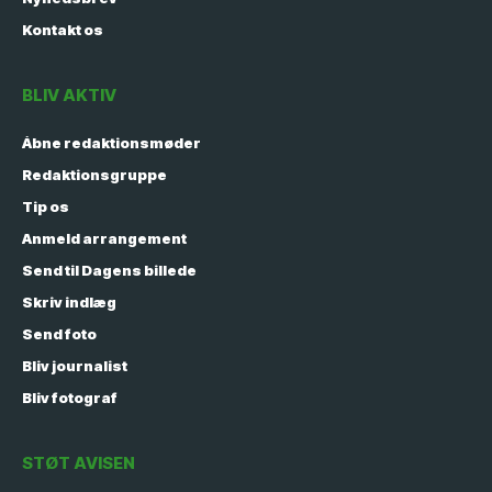
Kontakt os
BLIV AKTIV
Åbne redaktionsmøder
Redaktionsgruppe
Tip os
Anmeld arrangement
Send til Dagens billede
Skriv indlæg
Send foto
Bliv journalist
Bliv fotograf
STØT AVISEN