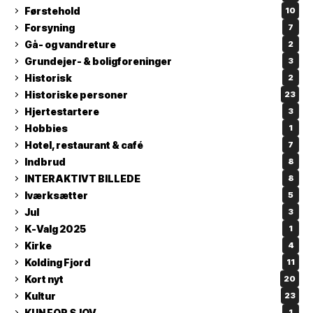
Førstehold
10
Forsyning
7
Gå- og vandreture
2
Grundejer- & boligforeninger
3
Historisk
2
Historiske personer
23
Hjertestartere
3
Hobbies
1
Hotel, restaurant & café
7
Indbrud
8
INTERAKTIVT BILLEDE
8
Iværksætter
5
Jul
3
K-Valg 2025
1
Kirke
4
Kolding Fjord
11
Kort nyt
20
Kultur
23
KUN FOR SJOV
1