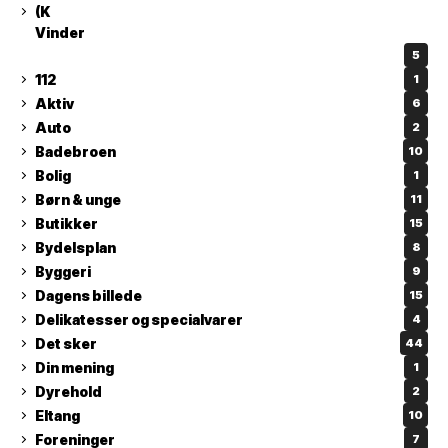
(K
Vinder
5
112
1
Aktiv
6
Auto
2
Badebroen
10
Bolig
1
Børn & unge
11
Butikker
15
Bydelsplan
8
Byggeri
9
Dagens billede
15
Delikatesser og specialvarer
4
Det sker
44
Din mening
1
Dyrehold
2
Eltang
10
Foreninger
7