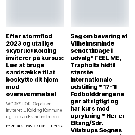
Efter stormflod
Sag om bevaring af
2023 og utallige
Vilhelmsminde
skybrud! Kolding
sendt tilbage i
inviterer på kursus:
udvalg* FEEL ME,
Lær at bruge
Trapholts hidtil
sandsække til at
største
beskytte dit hjem
internationale
mod
udstilling * 17-1!
oversvømmelse!
Fodbolddrengene
gør alt rigtigt og
WORKSHOP: Og du er
har kurs mod
inviteret ... Kolding Kommune
oprykning * Her er
og TrekantBrand instruerer
Eltang/Sdr.
om,...
BY
REDAKTØR
OKTOBER 1, 2024
Vilstrups Sognes