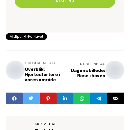
STØT NU
Midtpunkt-For-Livet
TIDLIGERE INDLÆG
NÆSTE INDLÆG
Overblik:
Dagens billede:
Hjertestartere i
Rose i haven
vores område
SKREVET AF