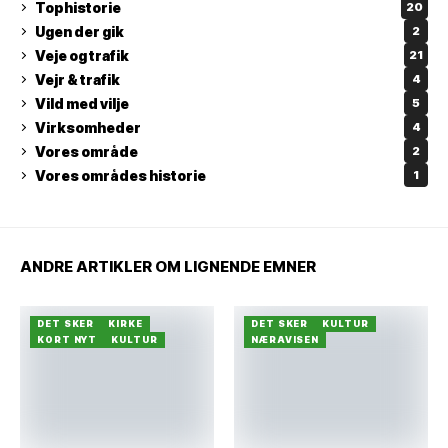
Tophistorie
20
Ugen der gik
2
Veje og trafik
21
Vejr & trafik
4
Vild med vilje
5
Virksomheder
4
Vores område
2
Vores områdes historie
1
ANDRE ARTIKLER OM LIGNENDE EMNER
DET SKER
KIRKE
DET SKER
KULTUR
KORT NYT
KULTUR
NÆRAVISEN