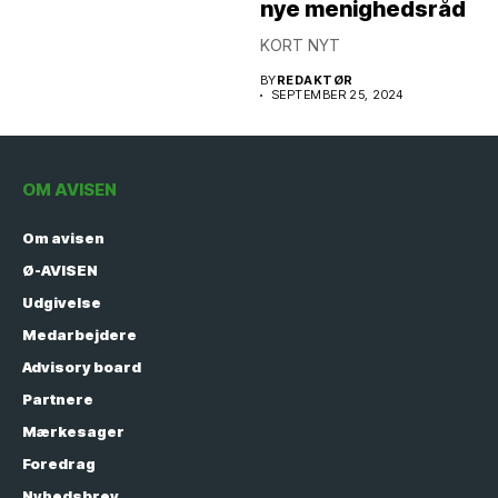
nye menighedsråd
KORT NYT
BY
REDAKTØR
SEPTEMBER 25, 2024
OM AVISEN
Om avisen
Ø-AVISEN
Udgivelse
Medarbejdere
Advisory board
Partnere
Mærkesager
Foredrag
Nyhedsbrev