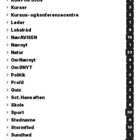
Kurser
3
Kursus- og konferencecentre
2
Leder
1
Lokalråd
9
NærAVISEN
18
Nærnyt
1
Natur
23
Om Nærnyt
8
Om ØNYT
1
Politik
2
Profil
4
Quiz
2
Sct. Hans aften
5
Skole
6
Sport
30
Stednavne
6
Stormflod
10
Sundhed
1