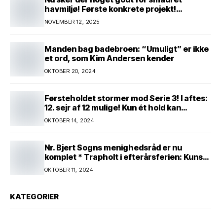
havmiljø! Første konkrete projekt!
Genopretning af natur i lavbundsområde
NOVEMBER 12, 2025
ved Eltang Vig! 31 hektar! 2,5 millioner
kroner!
Manden bag badebroen: “Umuligt” er ikke
et ord, som Kim Andersen kender
OKTOBER 20, 2024
Førsteholdet stormer mod Serie 3! I aftes:
12. sejr af 12 mulige! Kun ét hold kan
spænde ben! Afgørende kamp venter! Alle
OKTOBER 14, 2024
mand af hus! Kør med og støt!
Nr. Bjert Sogns menighedsråd er nu
komplet * Trapholt i efterårsferien: Kunst
og kreativitet i børnehøjde * Nr. Bjert
OKTOBER 11, 2024
kunstnerpar repræsenteres på stor
international Fine Art-udstilling i Kina
KATEGORIER