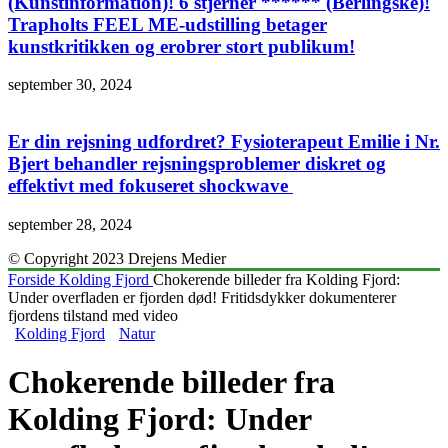
(Kunstinformation)! 6 stjerner ****** (Berlingske)!
Trapholts FEEL ME-udstilling betager
kunstkritikken og erobrer stort publikum!
september 30, 2024
Er din rejsning udfordret? Fysioterapeut Emilie i Nr.
Bjert behandler rejsningsproblemer diskret og
effektivt med fokuseret shockwave
september 28, 2024
© Copyright 2023 Drejens Medier
Forside
Kolding Fjord
Chokerende billeder fra Kolding Fjord:
Under overfladen er fjorden død! Fritidsdykker dokumenterer
fjordens tilstand med video
Kolding Fjord
Natur
Chokerende billeder fra
Kolding Fjord: Under