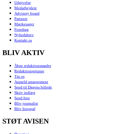
Udgivelse
Medarbejdere
Advisory board
Partnere
Mærkesager
Foredrag
Nyhedsbrev
Kontakt os
BLIV AKTIV
Åbne redaktionsmøder
Redaktionsgruppe
Tip os
Anmeld arrangement
Send til Dagens billede
Skriv indlæg
Send foto
Bliv journalist
Bliv fotograf
STØT AVISEN