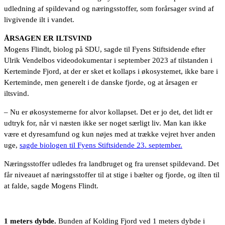
udledning af spildevand og næringsstoffer, som forårsager svind af
livgivende ilt i vandet.
ÅRSAGEN ER ILTSVIND
Mogens Flindt, biolog på SDU, sagde til Fyens Stiftsidende efter
Ulrik Vendelbos videodokumentar i september 2023 af tilstanden i
Kerteminde Fjord, at der er sket et kollaps i økosystemet, ikke bare i
Kerteminde, men generelt i de danske fjorde, og at årsagen er
iltsvind.
– Nu er økosystemerne for alvor kollapset. Det er jo det, det lidt er
udtryk for, når vi næsten ikke ser noget særligt liv. Man kan ikke
være et dyresamfund og kun nøjes med at trække vejret hver anden
uge,
sagde biologen til Fyens Stiftsidende 23. september.
Næringsstoffer udledes fra landbruget og fra urenset spildevand. Det
får niveauet af næringsstoffer til at stige i bælter og fjorde, og ilten til
at falde, sagde Mogens Flindt.
1 meters dybde.
Bunden af Kolding Fjord ved 1 meters dybde i