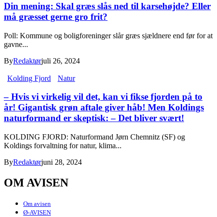
Din mening: Skal græs slås ned til karsehøjde? Eller
må græsset gerne gro frit?
Poll: Kommune og boligforeninger slår græs sjældnere end før for at
gavne...
By
Redaktør
juli 26, 2024
Kolding Fjord
Natur
– Hvis vi virkelig vil det, kan vi fikse fjorden på to
år! Gigantisk grøn aftale giver håb! Men Koldings
naturformand er skeptisk: – Det bliver svært!
KOLDING FJORD: Naturformand Jørn Chemnitz (SF) og
Koldings forvaltning for natur, klima...
By
Redaktør
juni 28, 2024
OM AVISEN
Om avisen
Ø-AVISEN