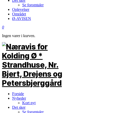
Det sker
Se foromtaler
Oplevelser
Området
Ø-AVISEN
0
Ingen varer i kurven.
Forside
Nyheder
Kort nyt
Det sker
Se foromtaler