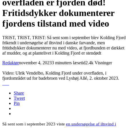
overfladen er fjorden død!
Fritidsdykker dokumenterer
fjordens tilstand med video
TRIST, TRIST, TRIST: Så sent som i september blev Kolding Fjord
frikendt i undersøgelse af iltsvind i danske farvande, men
fritidsdykker dokumenterer nu med video, at fjordbunden er dækket
af mudder, og at plantelivet i Kolding Fjord er stendødt
Redaktør
november 4, 2023
3 minutters læsetid
2.4k Visninger
Video: Ulrik Vendelbo, Kolding Fjord under overfladen, i
fjordområdet ud for badebroen ved Lyshøj Allé, 2. oktober 2023.
Share
Tweet
Pin
Så sent som i september 2023 viste
en undersøgelse af iltsvind i