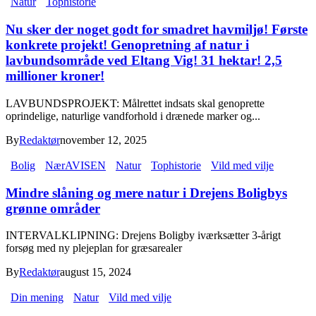
Natur
Tophistorie
Nu sker der noget godt for smadret havmiljø! Første
konkrete projekt! Genopretning af natur i
lavbundsområde ved Eltang Vig! 31 hektar! 2,5
millioner kroner!
LAVBUNDSPROJEKT: Målrettet indsats skal genoprette
oprindelige, naturlige vandforhold i drænede marker og...
By
Redaktør
november 12, 2025
Bolig
NærAVISEN
Natur
Tophistorie
Vild med vilje
Mindre slåning og mere natur i Drejens Boligbys
grønne områder
INTERVALKLIPNING: Drejens Boligby iværksætter 3-årigt
forsøg med ny plejeplan for græsarealer
By
Redaktør
august 15, 2024
Din mening
Natur
Vild med vilje