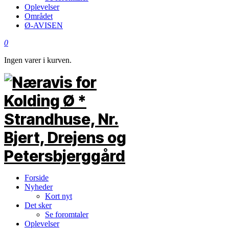
Oplevelser
Området
Ø-AVISEN
0
Ingen varer i kurven.
Forside
Nyheder
Kort nyt
Det sker
Se foromtaler
Oplevelser