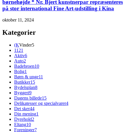
børnehøjde * Nr. Bjert kunstnerpar repræsenteres
på stor international Fine Art-udstilling i Kina
oktober 11, 2024
Kategorier
(K
Vinder
5
112
1
Aktiv
6
Auto
2
Badebroen
10
Bolig
1
Børn & unge
11
Butikker
15
Bydelsplan
8
Byggeri
9
Dagens billede
15
Delikatesser og specialvarer
4
Det sker
44
Din mening
1
Dyrehold
2
Eltang
10
Foreninger
7