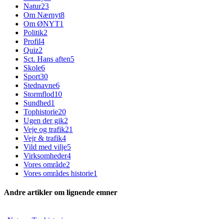
Natur
23
Om Nærnyt
8
Om ØNYT
1
Politik
2
Profil
4
Quiz
2
Sct. Hans aften
5
Skole
6
Sport
30
Stednavne
6
Stormflod
10
Sundhed
1
Tophistorie
20
Ugen der gik
2
Veje og trafik
21
Vejr & trafik
4
Vild med vilje
5
Virksomheder
4
Vores område
2
Vores områdes historie
1
Andre artikler om lignende emner