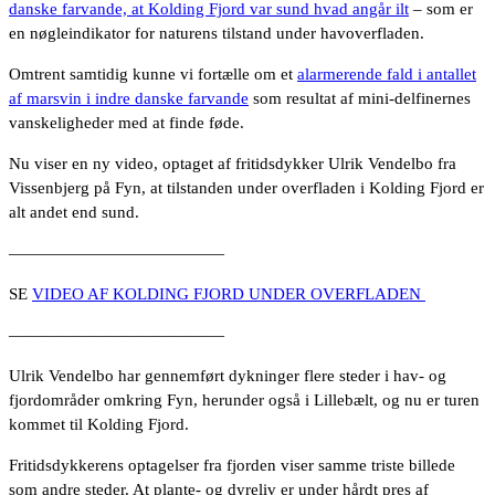
danske farvande, at Kolding Fjord var sund hvad angår ilt
– som er
en nøgleindikator for naturens tilstand under havoverfladen.
Omtrent samtidig kunne vi fortælle om et
alarmerende fald i antallet
af marsvin i indre danske farvande
som resultat af mini-delfinernes
vanskeligheder med at finde føde.
Nu viser en ny video, optaget af fritidsdykker Ulrik Vendelbo fra
Vissenbjerg på Fyn, at tilstanden under overfladen i Kolding Fjord er
alt andet end sund.
—————————————
SE
VIDEO AF KOLDING FJORD UNDER OVERFLADEN
—————————————
Ulrik Vendelbo har gennemført dykninger flere steder i hav- og
fjordområder omkring Fyn, herunder også i Lillebælt, og nu er turen
kommet til Kolding Fjord.
Fritidsdykkerens optagelser fra fjorden viser samme triste billede
som andre steder. At plante- og dyreliv er under hårdt pres af