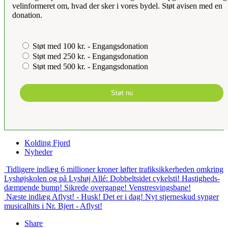
velinformeret om, hvad der sker i vores bydel. Støt avisen med en
donation.
Støt med 100 kr. - Engangsdonation
Støt med 250 kr. - Engangsdonation
Støt med 500 kr. - Engangsdonation
Støt nu
Kolding Fjord
Nyheder
Tidligere indlæg
6 millioner kroner løfter trafiksikkerheden omkring
Lyshøjskolen og på Lyshøj Allé: Dobbeltsidet cykelsti! Hastigheds-
dæmpende bump! Sikrede overgange! Venstresvingsbane!
Næste indlæg
Aflyst! - Husk! Det er i dag! Nyt stjerneskud synger
musicalhits i Nr. Bjert - Aflyst!
Share