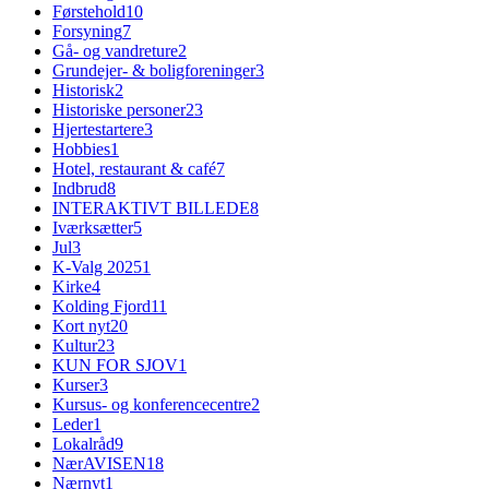
Førstehold
10
Forsyning
7
Gå- og vandreture
2
Grundejer- & boligforeninger
3
Historisk
2
Historiske personer
23
Hjertestartere
3
Hobbies
1
Hotel, restaurant & café
7
Indbrud
8
INTERAKTIVT BILLEDE
8
Iværksætter
5
Jul
3
K-Valg 2025
1
Kirke
4
Kolding Fjord
11
Kort nyt
20
Kultur
23
KUN FOR SJOV
1
Kurser
3
Kursus- og konferencecentre
2
Leder
1
Lokalråd
9
NærAVISEN
18
Nærnyt
1