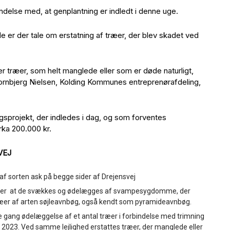
ndelse med, at genplantning er indledt i denne uge.
de er der tale om erstatning af træer, der blev skadet ved
r træer, som helt manglede eller som er døde naturligt,
ornbjerg Nielsen, Kolding Kommunes entreprenørafdeling,
gsprojekt, der indledes i dag, og som forventes
irka 200.000 kr.
VEJ
 af sorten ask på begge sider af Drejensvej
efter at de svækkes og ødelægges af svampesygdomme, der
ræer af arten søjleavnbøg, også kendt som pyramideavnbøg.
gang ødelæggelse af et antal træer i forbindelse med trimning
 2023. Ved samme lejlighed erstattes træer, der manglede eller