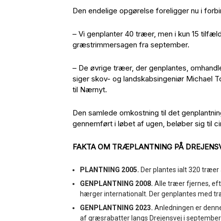
Den endelige opgørelse foreligger nu i forbi
– Vi genplanter 40 træer, men i kun 15 tilfæl
græstrimmersagen fra september.
– De øvrige træer, der genplantes, omhandle
siger skov- og landskabsingeniør Michael T
til Nærnyt.
Den samlede omkostning til det genplantnin
gennemført i løbet af ugen, beløber sig til c
FAKTA OM TRÆPLANTNING PÅ DREJENS
PLANTNING 2005.
Der plantes ialt 320 træer
GENPLANTNING 2008.
Alle træer fjernes, 
hærger internationalt. Der genplantes med t
GENPLANTNING 2023.
Anledningen er denne 
af græsrabatter langs Drejensvej i september