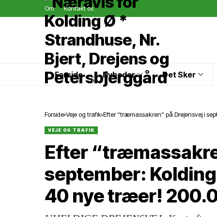
Om
Kontakt os
Forside
Nyheder
Det Sker
Forside
Veje og trafik
Efter “træmassakren” på Drejensvej i sep
VEJE OG TRAFIK
Efter “træmassakre
september: Koldin
40 nye træer! 200.0