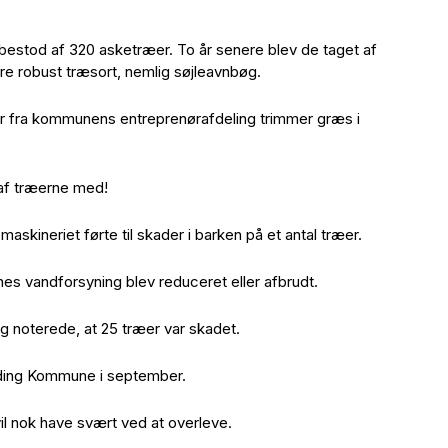
g bestod af 320 asketræer. To år senere blev de taget af
 robust træsort, nemlig søjleavnbøg.
der fra kommunens entreprenørafdeling trimmer græs i
 af træerne med!
maskineriet førte til skader i barken på et antal træer.
es vandforsyning blev reduceret eller afbrudt.
 noterede, at 25 træer var skadet.
lding Kommune i september.
il nok have svært ved at overleve.