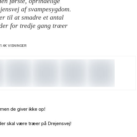
 første, oprindelige
ejensvej af svampesygdom.
 til at smadre et antal
er for tredje gang træer
1.4K VISNINGER
en de giver ikke op!
 der skal være træer på Drejensvej!