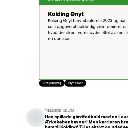
Kolding Ønyt
Kolding Ønyt blev etableret i 2023 og har
som opgave at holde dig velinformeret om
hvad der sker i vores bydel. Støt avisen 
en donation.
Drejensvej
Nyheder
TIDLIGERE INDLÆG
Han spillede gårdfodbold med en Lau
Ærkekøbenhavner! Men karrieren br
ham til Kolding! Til et aktivt og udadv