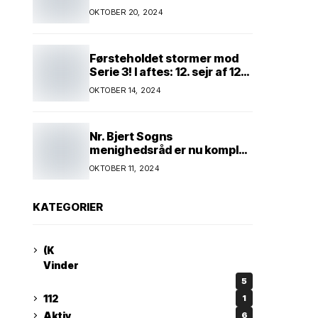
Kim Andersen kender
OKTOBER 20, 2024
Førsteholdet stormer mod
Serie 3! I aftes: 12. sejr af 12
mulige! Kun ét hold kan
OKTOBER 14, 2024
spænde ben! Afgørende
kamp venter! Alle mand af
hus! Kør med og støt!
Nr. Bjert Sogns
menighedsråd er nu komplet
* Trapholt i efterårsferien:
OKTOBER 11, 2024
Kunst og kreativitet i
børnehøjde * Nr. Bjert
kunstnerpar repræsenteres
KATEGORIER
på stor international Fine
Art-udstilling i Kina
(K
Vinder
5
112
1
Aktiv
6