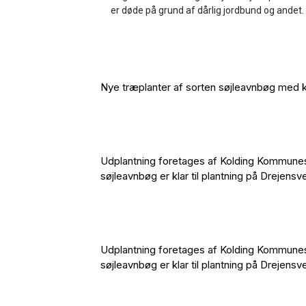
er døde på grund af dårlig jordbund og andet.
Nye træplanter af sorten søjleavnbøg med kl
Udplantning foretages af Kolding Kommunes 
søjleavnbøg er klar til plantning på Drejensv
Udplantning foretages af Kolding Kommunes 
søjleavnbøg er klar til plantning på Drejensv