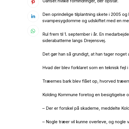
Uanset hvilke forhindringer, der opstår.
Den oprindelige tilplantning skete i 2005 o
svampesygdomme og udskiftet med en mere
Rul frem til 1. september i år. En medarbej
siderabatterne langs Drejensvej.
Det gør han så grundigt, at han tager noget
Hvad der blev forklaret som en teknisk fejl i 
Træernes bark blev flået op, hvorved træern
Kolding Kommune foretog en besigtigelse og
– Der er forskel på skaderne, meddelte Ko
– Nogle træer vil kunne overleve, og nogle v