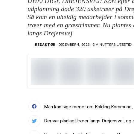
UHELDIGE DREJENSVEJ: Kort efter den
udplantning døde 320 asketræer på Dr
Så kom en uheldig medarbejder i sommer
træer med en græstrimmer. Nu plantes d
langs Drejensvej
REDAKTØR
DECEMBER 4, 2023
3 MINUTTERS LÆSETID
Man kan sige meget om Kolding Kommune, m
Der var planlagt træer langs Drejensvej, og