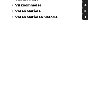
Virksomheder
4
Vores område
2
Vores områdes historie
1