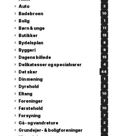
Auto
2
Badebroen
10
Bolig
1
Børn & unge
11
Butikker
15
Bydelsplan
8
Byggeri
9
Dagens billede
15
Delikatesser og specialvarer
4
Det sker
44
Din mening
1
Dyrehold
2
Eltang
10
Foreninger
7
Førstehold
10
Forsyning
7
Gå- og vandreture
2
Grundejer- & boligforeninger
3