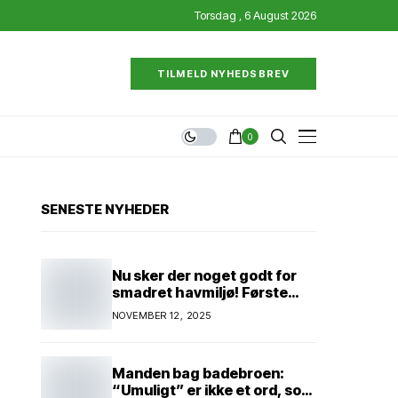
Torsdag , 6 August 2026
TILMELD NYHEDSBREV
0
SENESTE NYHEDER
Nu sker der noget godt for
smadret havmiljø! Første
konkrete projekt!
NOVEMBER 12, 2025
Genopretning af natur i
lavbundsområde ved Eltang
Vig! 31 hektar! 2,5 millioner
Manden bag badebroen:
kroner!
“Umuligt” er ikke et ord, som