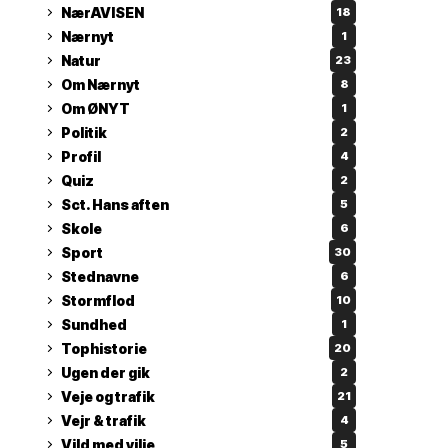
NærAVISEN
18
Nærnyt
1
Natur
23
Om Nærnyt
8
Om ØNYT
1
Politik
2
Profil
4
Quiz
2
Sct. Hans aften
5
Skole
6
Sport
30
Stednavne
6
Stormflod
10
Sundhed
1
Tophistorie
20
Ugen der gik
2
Veje og trafik
21
Vejr & trafik
4
Vild med vilje
5