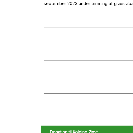
september 2023 under trimning af græsrabatt
Donation til Kolding Ønyt