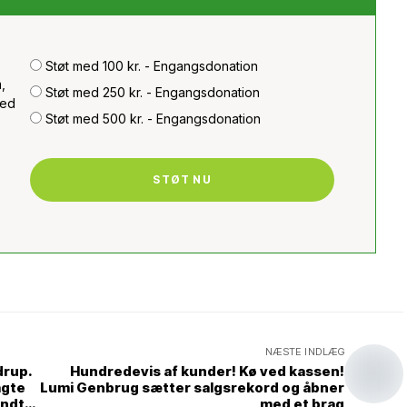
Støt med 100 kr. - Engangsdonation
,
Støt med 250 kr. - Engangsdonation
med
Støt med 500 kr. - Engangsdonation
STØT NU
NÆSTE INDLÆG
drup.
Hundredevis af kunder! Kø ved kassen!
agte
Lumi Genbrug sætter salgsrekord og åbner
endt
med et brag