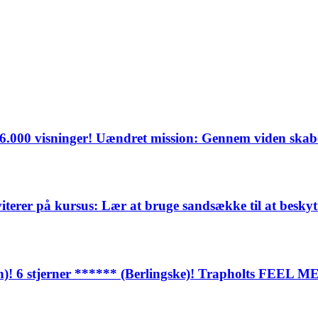
136.000 visninger! Uændret mission: Gennem viden ska
viterer på kursus: Lær at bruge sandsække til at besk
n)! 6 stjerner ****** (Berlingske)! Trapholts FEEL ME-