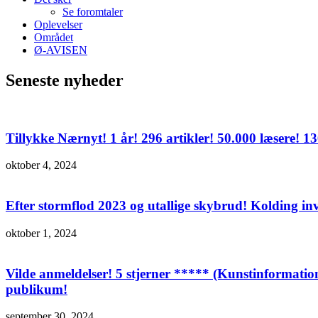
Se foromtaler
Oplevelser
Området
Ø-AVISEN
Seneste nyheder
Tillykke Nærnyt! 1 år! 296 artikler! 50.000 læsere! 
oktober 4, 2024
Efter stormflod 2023 og utallige skybrud! Kolding in
oktober 1, 2024
Vilde anmeldelser! 5 stjerner ***** (Kunstinformatio
publikum!
september 30, 2024