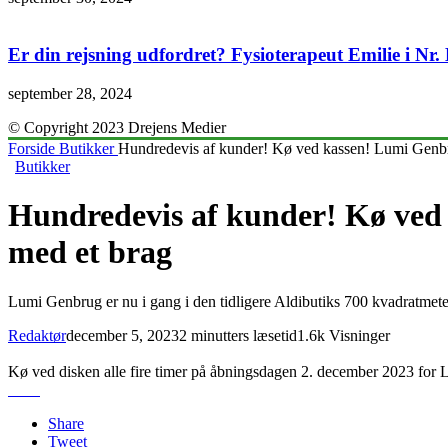
Er din rejsning udfordret? Fysioterapeut Emilie i Nr
september 28, 2024
© Copyright 2023 Drejens Medier
Forside
Butikker
Hundredevis af kunder! Kø ved kassen! Lumi Genbru
Butikker
Hundredevis af kunder! Kø ved 
med et brag
Lumi Genbrug er nu i gang i den tidligere Aldibutiks 700 kvadratmeter
Redaktør
december 5, 2023
2 minutters læsetid
1.6k Visninger
Kø ved disken alle fire timer på åbningsdagen 2. december 2023 for L
Share
Tweet