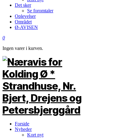
Det sker
Se foromtaler
Oplevelser
Området
Ø-AVISEN
0
Ingen varer i kurven.
Forside
Nyheder
Kort nyt