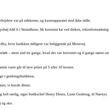
bejdere var på stikkerne, og kasseapparatet stod ikke stille.
Lyshøj Allé 6 i Strandhuse, fik konstant kø ved disken, rekordomsætning 
ydby, hvor butikken tidligere var beliggende på Mosevej.
 beløb – mere end tre gange, hvad der var forventet og ti gange større 
mis varer går til lave priser på 5 eller 10 kroner.
nge i genbrugsbutikken.
imer, vi havde åbent.
ng helt særlig, siger butikschef Henry Ebsen, Lumi Genbrug, til Nærnyt.
j og sko.