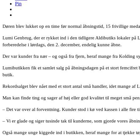
Pin
Døren blev lukket op en time før normal åbningstid, 15 frivillige medar
Lumi Genbrug, der er rykket ind i den tidligere Aldibutiks lokaler på 
forberedelse i lørdags, den 2. december, endelig kunne åbne.
Der var kunder fra nær – og også fra fjern, heraf mange fra Kolding s
Lumibutikken fik et samlet salg på åbningsdagen på et stort femcifret
butik.
Rekordsalget blev nået med et stort antal små handler, idet mange af Lu
Man kan finde ting og sager af høj eller god kvalitet til meget små pe
– Det var over al forventning. Kunder stod i kø ved kassen i alle fire t
– Vi er glade og siger tusinde tak til kunderne, som gjorde vores åbni
Også mange unge kiggede ind i butikken, heraf mange for at tjekke tø