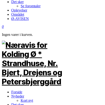
Det sker
Se foromtaler
Oplevelser
Området
Ø-AVISEN
0
Ingen varer i kurven.
Forside
Nyheder
Kort nyt
Det sker