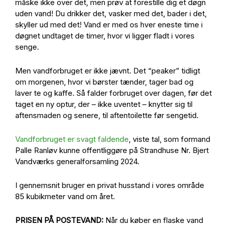
måske ikke over det, men prøv at forestille dig et døgn
uden vand! Du drikker det, vasker med det, bader i det,
skyller ud med det! Vand er med os hver eneste time i
døgnet undtaget de timer, hvor vi ligger fladt i vores
senge.
Men vandforbruget er ikke jævnt. Det “peaker” tidligt
om morgenen, hvor vi børster tænder, tager bad og
laver te og kaffe. Så falder forbruget over dagen, før det
taget en ny optur, der – ikke uventet – knytter sig til
aftensmaden og senere, til aftentoilette før sengetid.
Vandforbruget er svagt faldende
, viste tal, som formand
Palle Ranløv kunne offentliggøre på Strandhuse Nr. Bjert
Vandværks generalforsamling 2024.
I gennemsnit bruger en privat husstand i vores område
85 kubikmeter vand om året.
PRISEN PÅ POSTEVAND:
Når du køber en flaske vand