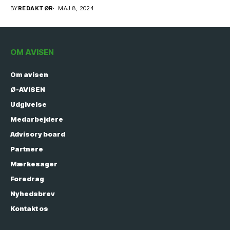
forsyningssikkerheden med
BY
REDAKTØR
MAJ 8, 2024
en ny og femte...
OM AVISEN
Om avisen
Ø-AVISEN
Udgivelse
Medarbejdere
Advisory board
Partnere
Mærkesager
Foredrag
Nyhedsbrev
Kontakt os