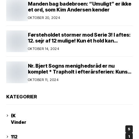
Manden bag badebroen: “Umuligt” er ikke
et ord, som Kim Andersen kender
OKTOBER 20, 2024
Førsteholdet stormer mod Serie 3! I aftes:
12. sejr af 12 mulige! Kun ét hold kan
spænde ben! Afgørende kamp venter! Alle
OKTOBER 14, 2024
mand af hus! Kør med og støt!
Nr. Bjert Sogns menighedsråd er nu
komplet * Trapholt i efterårsferien: Kunst
og kreativitet i børnehøjde * Nr. Bjert
OKTOBER 11, 2024
kunstnerpar repræsenteres på stor
international Fine Art-udstilling i Kina
KATEGORIER
(K
Vinder
5
112
1