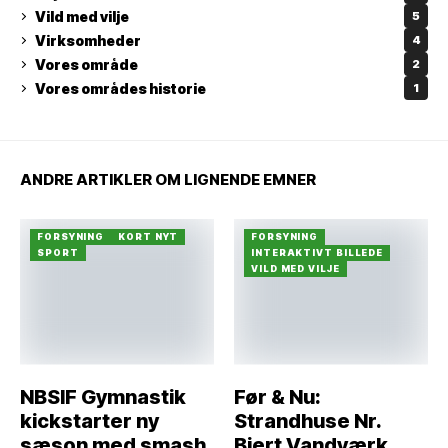
Vild med vilje
5
Virksomheder
4
Vores område
2
Vores områdes historie
1
ANDRE ARTIKLER OM LIGNENDE EMNER
FORSYNING
KORT NYT
FORSYNING
SPORT
INTERAKTIVT BILLEDE
VILD MED VILJE
NBSIF Gymnastik
Før & Nu:
kickstarter ny
Strandhuse Nr.
sæson med smash
Bjert Vandværk