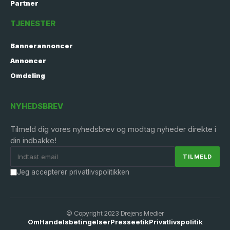
Partner
TJENESTER
Bannerannoncer
Annoncer
Omdeling
NYHEDSBREV
Tilmeld dig vores nyhedsbrev og modtag nyheder direkte i
din indbakke!
Jeg accepterer privatlivspolitikken
© Copyright 2023 Drejens Medier
Om
Handelsbetingelser
Presseetik
Privatlivspolitik