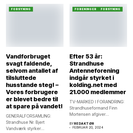
FORSYNING
FORENINGER
FORSYNING
Vandforbruget
Efter 53 år:
svagt faldende,
Strandhuse
selvom antallet af
Antenneforening
tilsluttede
indgår styrket i
husstande steg! –
kolding.net med
Vores forbrugere
21.000 medlemmer
er blevet bedre til
TV-MARKED I FORANDRING:
at spare på vandet!
Strandhuseformand Finn
Mortensen afgiver
GENERALFORSAMLING:
formandspost, men
Strandhuse Nr. Bjert
BY
REDAKTØR
fortsætter som
FEBRUAR 20, 2024
Vandværk styrker
næstformand...