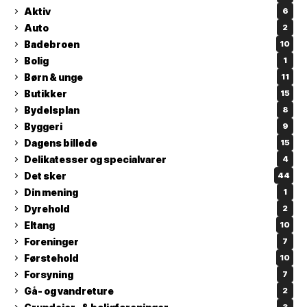
Aktiv
6
Auto
2
Badebroen
10
Bolig
1
Børn & unge
11
Butikker
15
Bydelsplan
8
Byggeri
9
Dagens billede
15
Delikatesser og specialvarer
4
Det sker
44
Din mening
1
Dyrehold
2
Eltang
10
Foreninger
7
Førstehold
10
Forsyning
7
Gå- og vandreture
2