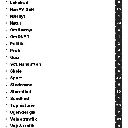
Lokalråd
9
NærAVISEN
18
Nærnyt
1
Natur
23
Om Nærnyt
8
Om ØNYT
1
Politik
2
Profil
4
Quiz
2
Sct. Hans aften
5
Skole
6
Sport
30
Stednavne
6
Stormflod
10
Sundhed
1
Tophistorie
20
Ugen der gik
2
Veje og trafik
21
Vejr & trafik
4