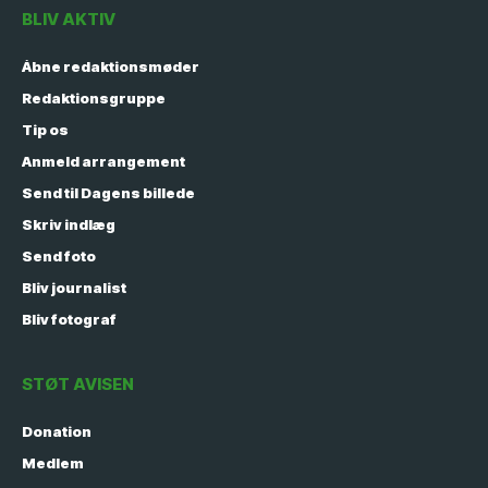
BLIV AKTIV
Åbne redaktionsmøder
Redaktionsgruppe
Tip os
Anmeld arrangement
Send til Dagens billede
Skriv indlæg
Send foto
Bliv journalist
Bliv fotograf
STØT AVISEN
Donation
Medlem