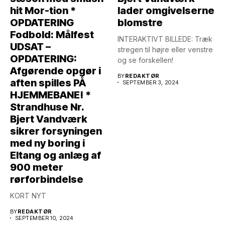
hit Mor-tion *
lader omgivelserne
OPDATERING
blomstre
Fodbold: Målfest
INTERAKTIVT BILLEDE: Træk
UDSAT –
stregen til højre eller venstre
OPDATERING:
og se forskellen!
Afgørende opgør i
BY
REDAKTØR
aften spilles PÅ
SEPTEMBER 3, 2024
HJEMMEBANE! *
Strandhuse Nr.
Bjert Vandværk
sikrer forsyningen
med ny boring i
Eltang og anlæg af
900 meter
rørforbindelse
KORT NYT
BY
REDAKTØR
SEPTEMBER 10, 2024