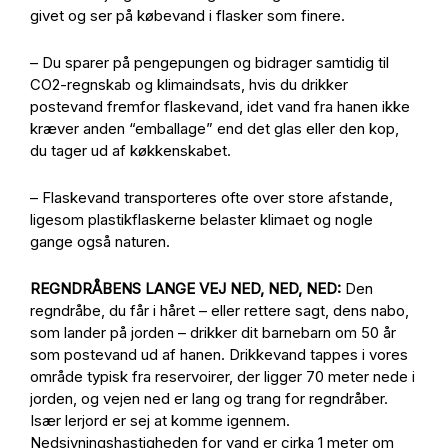
givet og ser på købevand i flasker som finere.
– Du sparer på pengepungen og bidrager samtidig til
CO2-regnskab og klimaindsats, hvis du drikker
postevand fremfor flaskevand, idet vand fra hanen ikke
kræver anden “emballage” end det glas eller den kop,
du tager ud af køkkenskabet.
– Flaskevand transporteres ofte over store afstande,
ligesom plastikflaskerne belaster klimaet og nogle
gange også naturen.
REGNDRÅBENS LANGE VEJ NED, NED, NED:
Den
regndråbe, du får i håret – eller rettere sagt, dens nabo,
som lander på jorden – drikker dit barnebarn om 50 år
som postevand ud af hanen. Drikkevand tappes i vores
område typisk fra reservoirer, der ligger 70 meter nede i
jorden, og vejen ned er lang og trang for regndråber.
Især lerjord er sej at komme igennem.
Nedsivningshastigheden for vand er cirka 1 meter om