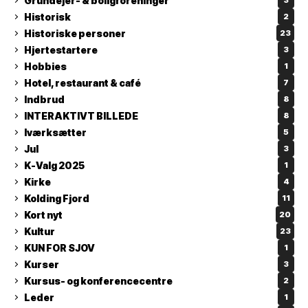
Grundejer- & boligforeninger
3
Historisk
2
Historiske personer
23
Hjertestartere
3
Hobbies
1
Hotel, restaurant & café
7
Indbrud
8
INTERAKTIVT BILLEDE
8
Iværksætter
5
Jul
3
K-Valg 2025
1
Kirke
4
Kolding Fjord
11
Kort nyt
20
Kultur
23
KUN FOR SJOV
1
Kurser
3
Kursus- og konferencecentre
2
Leder
1