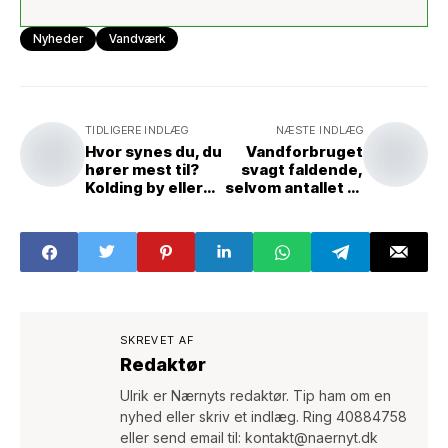
Nyheder
Vandværk
TIDLIGERE INDLÆG
NÆSTE INDLÆG
Hvor synes du, du
Vandforbruget
hører mest til?
svagt faldende,
Kolding by eller
selvom antallet af
Nr.
tilsluttede
Bjert/Strandhuse
husstande steg! -
? 2.100 borgere i
Vores forbrugere
området mellem
er blevet bedre til
banelinjen og
at spare på
Fynsvej bliver
vandet!
spurgt! Første
trin frem mod
SKREVET AF
visionsplan for
Redaktør
vores område!
Ulrik er Nærnyts redaktør. Tip ham om en
nyhed eller skriv et indlæg. Ring 40884758
eller send email til: kontakt@naernyt.dk