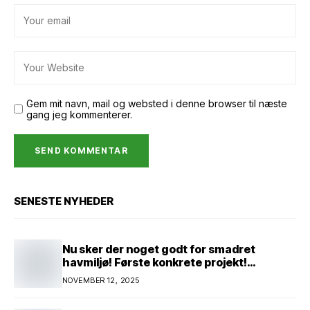
Gem mit navn, mail og websted i denne browser til næste
gang jeg kommenterer.
SENESTE NYHEDER
Nu sker der noget godt for smadret
havmiljø! Første konkrete projekt!
Genopretning af natur i lavbundsområde
NOVEMBER 12, 2025
ved Eltang Vig! 31 hektar! 2,5 millioner
kroner!