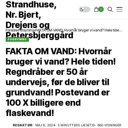
0
Forside
Forsyning
FAKTA OM VAND: Hvornår bruger vi vand? Hele tiden!
Regndråber er 50 år undervejs, før de bliver til
FORSYNING
grundvand! Postevand er 100 X billigere end
flaskevand!
FAKTA OM VAND: Hvornår
bruger vi vand? Hele tiden!
Regndråber er 50 år
undervejs, før de bliver til
grundvand! Postevand er
100 X billigere end
flaskevand!
Drikkevand fra hanen er af højeste kvalitet. Foto:
REDAKTØR
MAJ 8, 2024
5 MINUTTERS LÆSETID
860 VISNINGER