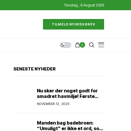
Torsdag , 6 August 2026
TILMELD NYHEDSBREV
0
SENESTE NYHEDER
Nu sker der noget godt for
smadret havmiljø! Første
konkrete projekt!
NOVEMBER 12, 2025
Genopretning af natur i
lavbundsområde ved Eltang
Vig! 31 hektar! 2,5 millioner
Manden bag badebroen:
kroner!
“Umuligt” er ikke et ord, som