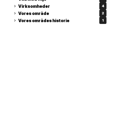
Virksomheder
4
Vores område
2
Vores områdes historie
1