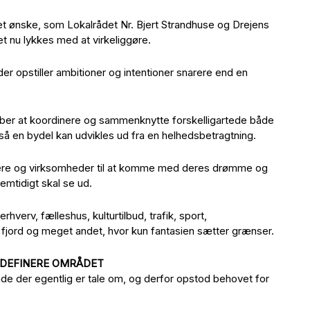
et ønske, som Lokalrådet Nr. Bjert Strandhuse og Drejens
et nu lykkes med at virkeliggøre.
der opstiller ambitioner og intentioner snarere end en
ber at koordinere og sammenknytte forskelligartede både
r, så en bydel kan udvikles ud fra en helhedsbetragtning.
rgere og virksomheder til at komme med deres drømme og
remtidigt skal se ud.
erhverv, fælleshus, kulturtilbud, trafik, sport,
en fjord og meget andet, hvor kun fantasien sætter grænser.
L DEFINERE OMRÅDET
de der egentlig er tale om, og derfor opstod behovet for