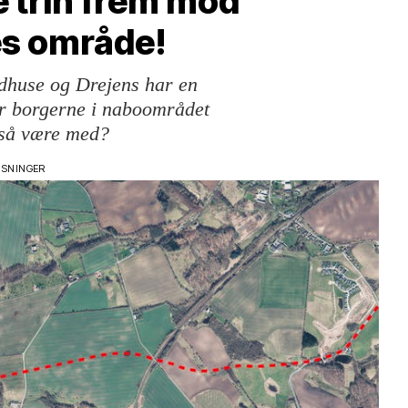
e trin frem mod
es område!
huse og Drejens har en
år borgerne i naboområdet
gså være med?
VISNINGER