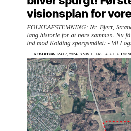
bliver spurgt! Først
visionsplan for vor
FOLKEAFSTEMNING: Nr. Bjert, Strand
lang historie for at høre sammen. Nu f
ind mod Kolding spørgsmålet: - Vil I o
REDAKTØR
MAJ 7, 2024
6 MINUTTERS LÆSETID
1.6K 