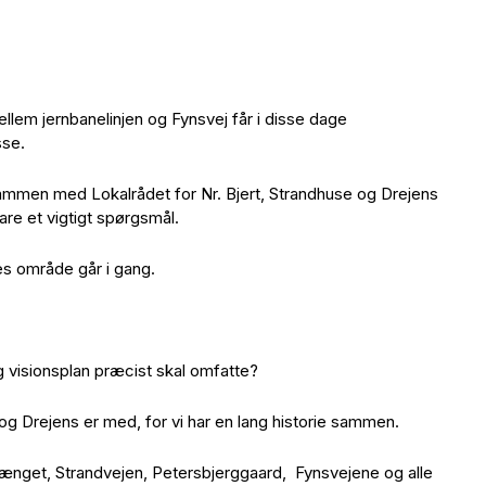
lem jernbanelinjen og Fynsvej får i disse dage
sse.
ammen med Lokalrådet for Nr. Bjert, Strandhuse og Drejens
vare et vigtigt spørgsmål.
es område går i gang.
 visionsplan præcist skal omfatte?
e og Drejens er med, for vi har en lang historie sammen.
vænget, Strandvejen, Petersbjerggaard, Fynsvejene og alle