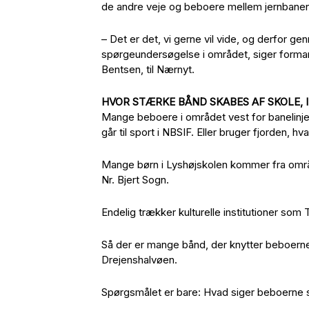
de andre veje og beboere mellem jernban
– Det er det, vi gerne vil vide, og derfo
spørgeundersøgelse i området, siger forman
Bentsen, til Nærnyt.
HVOR STÆRKE BÅND SKABES AF SKOLE,
Mange beboere i området vest for banelinjen 
går til sport i NBSIF. Eller bruger fjorden, h
Mange børn i Lyshøjskolen kommer fra områ
Nr. Bjert Sogn.
Endelig trækker kulturelle institutioner s
Så der er mange bånd, der knytter beboerne 
Drejenshalvøen.
Spørgsmålet er bare: Hvad siger beboerne s