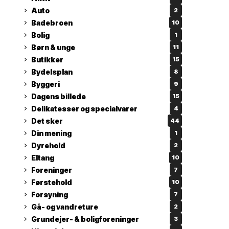
Auto
2
Badebroen
10
Bolig
1
Børn & unge
11
Butikker
15
Bydelsplan
8
Byggeri
9
Dagens billede
15
Delikatesser og specialvarer
4
Det sker
44
Din mening
1
Dyrehold
2
Eltang
10
Foreninger
7
Førstehold
10
Forsyning
7
Gå- og vandreture
2
Grundejer- & boligforeninger
3