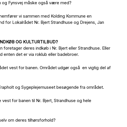
en og Fynsvej måske også være med?
r gennemfører vi sammen med Kolding Kommune en
d for Lokalrådet Nr. Bjert Strandhuse og Drejens, Jan
 INDKØB OG KULTURTILBUD?
foretager deres indkøb i Nr. Bjert eller Strandhuse. Eller
vad enten det er via roklub eller badebroer.
det vest for banen. Området udgør også en vigtig del af
om Trapholt og Sygeplejemuseet besøgende fra området.
vest for banen til Nr. Bjert, Strandhuse og hele
elv om deres tilhørsforhold?