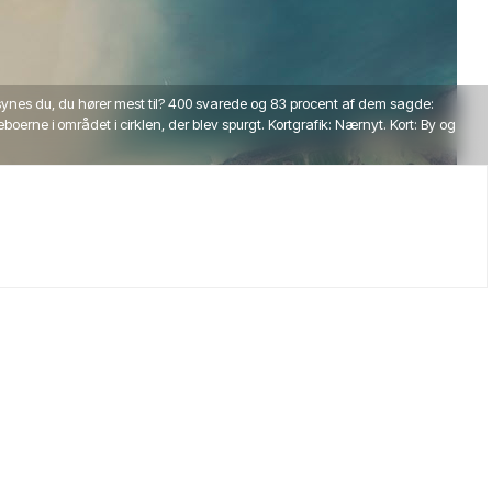
 synes du, du hører mest til? 400 svarede og 83 procent af dem sagde:
eboerne i området i cirklen, der blev spurgt. Kortgrafik: Nærnyt. Kort: By og