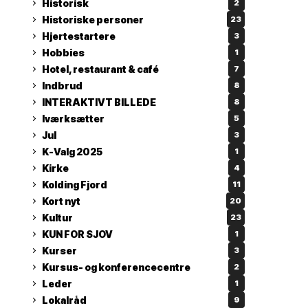
Historisk
2
Historiske personer
23
Hjertestartere
3
Hobbies
1
Hotel, restaurant & café
7
Indbrud
8
INTERAKTIVT BILLEDE
8
Iværksætter
5
Jul
3
K-Valg 2025
1
Kirke
4
Kolding Fjord
11
Kort nyt
20
Kultur
23
KUN FOR SJOV
1
Kurser
3
Kursus- og konferencecentre
2
Leder
1
Lokalråd
9