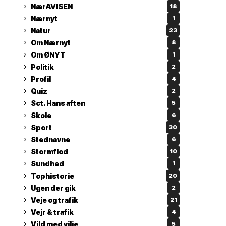
NærAVISEN
18
Nærnyt
1
Natur
23
Om Nærnyt
8
Om ØNYT
1
Politik
2
Profil
4
Quiz
2
Sct. Hans aften
5
Skole
6
Sport
30
Stednavne
6
Stormflod
10
Sundhed
1
Tophistorie
20
Ugen der gik
2
Veje og trafik
21
Vejr & trafik
4
Vild med vilje
5