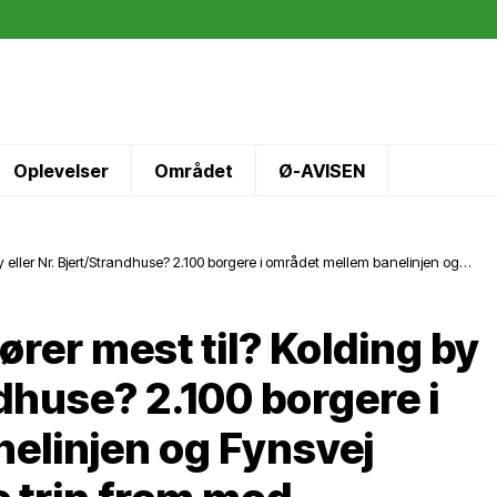
Oplevelser
Området
Ø-AVISEN
y eller Nr. Bjert/Strandhuse? 2.100 borgere i området mellem banelinjen og
 visionsplan for vores område!
ører mest til? Kolding by
ndhuse? 2.100 borgere i
elinjen og Fynsvej