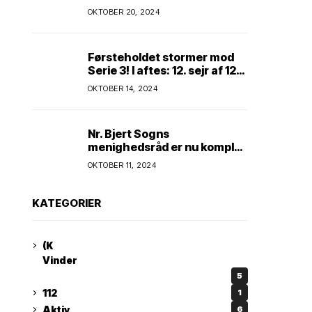
Kim Andersen kender
OKTOBER 20, 2024
Førsteholdet stormer mod
Serie 3! I aftes: 12. sejr af 12
mulige! Kun ét hold kan
OKTOBER 14, 2024
spænde ben! Afgørende
kamp venter! Alle mand af
hus! Kør med og støt!
Nr. Bjert Sogns
menighedsråd er nu komplet
* Trapholt i efterårsferien:
OKTOBER 11, 2024
Kunst og kreativitet i
børnehøjde * Nr. Bjert
kunstnerpar repræsenteres
KATEGORIER
på stor international Fine
Art-udstilling i Kina
(K
Vinder
5
112
1
Aktiv
6