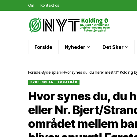
Om
Kontakt os
Forside
Nyheder
Det Sker
Forside
Bydelsplan
Hvor synes du, du hører mest til? Kolding b
Fynsvej bliver spurgt! Første trin frem mod
BYDELSPLAN
LOKALRÅD
Hvor synes du, du h
eller Nr. Bjert/Stra
området mellem ban