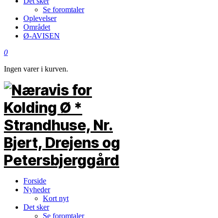
Det sker
Se foromtaler
Oplevelser
Området
Ø-AVISEN
0
Ingen varer i kurven.
Forside
Nyheder
Kort nyt
Det sker
Se foromtaler