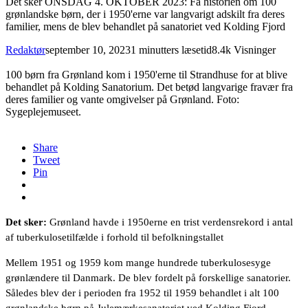
Det sker ONSDAG 4. OKTOBER 2023: Få historien om 100
grønlandske børn, der i 1950'erne var langvarigt adskilt fra deres
familier, mens de blev behandlet på sanatoriet ved Kolding Fjord
Redaktør
september 10, 2023
1 minutters læsetid
8.4k Visninger
100 børn fra Grønland kom i 1950'erne til Strandhuse for at blive
behandlet på Kolding Sanatorium. Det betød langvarige fravær fra
deres familier og vante omgivelser på Grønland. Foto:
Sygeplejemuseet.
Share
Tweet
Pin
Det sker:
Grønland havde i 1950erne en trist verdensrekord i antal
af tuberkulosetilfælde i forhold til befolkningstallet
Mellem 1951 og 1959 kom mange hundrede tuberkulosesyge
grønlændere til Danmark. De blev fordelt på forskellige sanatorier.
Således blev der i perioden fra 1952 til 1959 behandlet i alt 100
grønlandske børn på Julemærkesanatoriet ved Kolding Fjord.