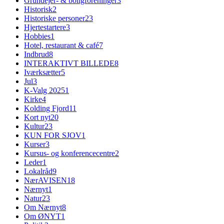
Grundejer- & boligforeninger
3
Historisk
2
Historiske personer
23
Hjertestartere
3
Hobbies
1
Hotel, restaurant & café
7
Indbrud
8
INTERAKTIVT BILLEDE
8
Iværksætter
5
Jul
3
K-Valg 2025
1
Kirke
4
Kolding Fjord
11
Kort nyt
20
Kultur
23
KUN FOR SJOV
1
Kurser
3
Kursus- og konferencecentre
2
Leder
1
Lokalråd
9
NærAVISEN
18
Nærnyt
1
Natur
23
Om Nærnyt
8
Om ØNYT
1