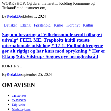
WORKSHOP: Og du er inviteret ... Kolding Kommune og
TrekantBrand instruerer om,...
By
Redaktør
oktober 1, 2024
Det sker
Eltang
Førstehold
Kirke
Kort nyt
Kultur
Sag om bevaring af Vilhelmsminde sendt tilbage i
udvalg* FEEL ME, Trapholts hidtil største
internationale udstilling * 17-1! Fodbolddrengene
gør alt rigtigt og har kurs mod oprykning * Her er
Eltang/Sdr. Vilstrups Sognes nye menighedsråd
KORT NYT
By
Redaktør
september 25, 2024
OM AVISEN
Om avisen
Ø-AVISEN
Udgivelse
Medarbejdere