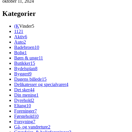
oktober 11, 2024
Kategorier
(K
Vinder
5
112
1
Aktiv
6
Auto
2
Badebroen
10
Bolig
1
Børn & unge
11
Butikker
15
Bydelsplan
8
Byggeri
9
Dagens billede
15
Delikatesser og specialvarer
4
Det sker
44
Din mening
1
Dyrehold
2
Eltang
10
Foreninger
7
Førstehold
10
Forsyning
7
Gå- og vandreture
2