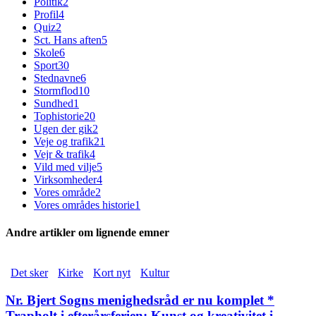
Politik
2
Profil
4
Quiz
2
Sct. Hans aften
5
Skole
6
Sport
30
Stednavne
6
Stormflod
10
Sundhed
1
Tophistorie
20
Ugen der gik
2
Veje og trafik
21
Vejr & trafik
4
Vild med vilje
5
Virksomheder
4
Vores område
2
Vores områdes historie
1
Andre artikler om lignende emner
Det sker
Kirke
Kort nyt
Kultur
Nr. Bjert Sogns menighedsråd er nu komplet *
Trapholt i efterårsferien: Kunst og kreativitet i