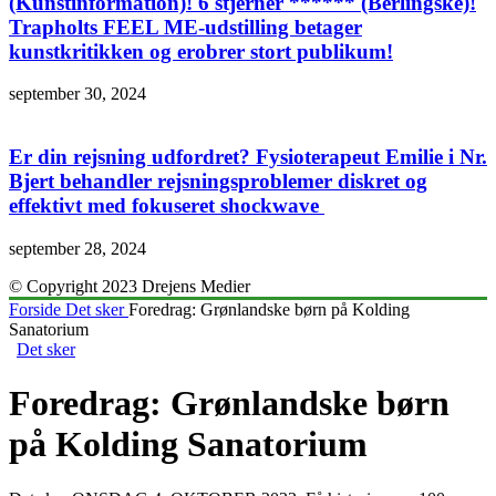
(Kunstinformation)! 6 stjerner ****** (Berlingske)!
Trapholts FEEL ME-udstilling betager
kunstkritikken og erobrer stort publikum!
september 30, 2024
Er din rejsning udfordret? Fysioterapeut Emilie i Nr.
Bjert behandler rejsningsproblemer diskret og
effektivt med fokuseret shockwave
september 28, 2024
© Copyright 2023 Drejens Medier
Forside
Det sker
Foredrag: Grønlandske børn på Kolding
Sanatorium
Det sker
Foredrag: Grønlandske børn
på Kolding Sanatorium