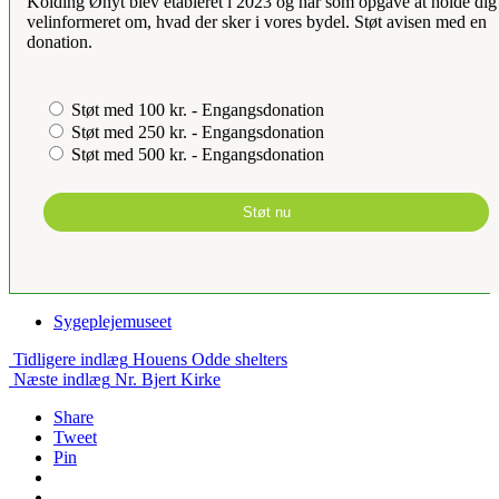
Kolding Ønyt blev etableret i 2023 og har som opgave at holde dig
velinformeret om, hvad der sker i vores bydel. Støt avisen med en
donation.
Støt med 100 kr. - Engangsdonation
Støt med 250 kr. - Engangsdonation
Støt med 500 kr. - Engangsdonation
Støt nu
Sygeplejemuseet
Tidligere indlæg
Houens Odde shelters
Næste indlæg
Nr. Bjert Kirke
Share
Tweet
Pin