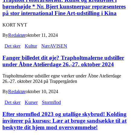
børnehøjde * Nr. Bjert kunstnerpar repræsenteres
på stor international Fine Art-udstilling i Kina
KORT NYT
By
Redaktør
oktober 11, 2024
Det sker
Kultur
NærAVISEN
Fanger billedet dit øje? Trapholtmalerne udstiller
under Åbne Atelierdage 26.-27. oktober 2024
Trapholtmalerne udstiller egne værker under Åbne Atelierdage
26.-27. oktober 2024 på Trappergården
By
Redaktør
oktober 10, 2024
Det sker
Kurser
Stormflod
Efter stormflod 2023 og utallige skybrud! Kolding
inviterer på kursus: Lær at bruge sandsække til at
beskytte dit hjem mod oversvømmelse!