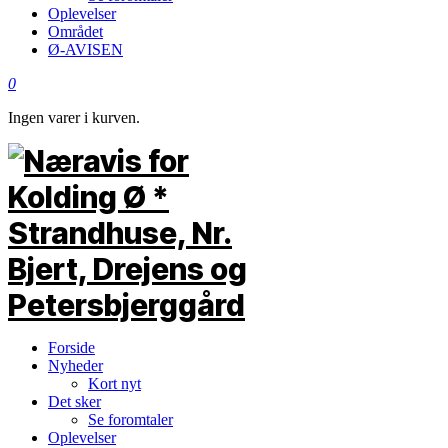
Oplevelser
Området
Ø-AVISEN
0
Ingen varer i kurven.
Forside
Nyheder
Kort nyt
Det sker
Se foromtaler
Oplevelser