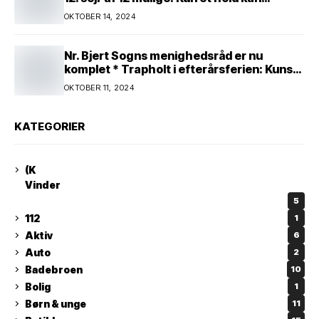
spænde ben! Afgørende kamp venter! Alle
OKTOBER 14, 2024
mand af hus! Kør med og støt!
Nr. Bjert Sogns menighedsråd er nu
komplet * Trapholt i efterårsferien: Kunst
og kreativitet i børnehøjde * Nr. Bjert
OKTOBER 11, 2024
kunstnerpar repræsenteres på stor
international Fine Art-udstilling i Kina
KATEGORIER
(K
Vinder
5
112
1
Aktiv
6
Auto
2
Badebroen
10
Bolig
1
Børn & unge
11