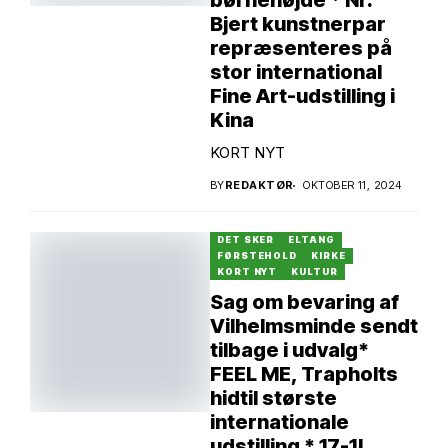
børnehøjde * Nr.
Bjert kunstnerpar
repræsenteres på
stor international
Fine Art-udstilling i
Kina
KORT NYT
BY
REDAKTØR
OKTOBER 11, 2024
DET SKER
ELTANG
FØRSTEHOLD
KIRKE
KORT NYT
KULTUR
Sag om bevaring af
Vilhelmsminde sendt
tilbage i udvalg*
FEEL ME, Trapholts
hidtil største
internationale
udstilling * 17-1!