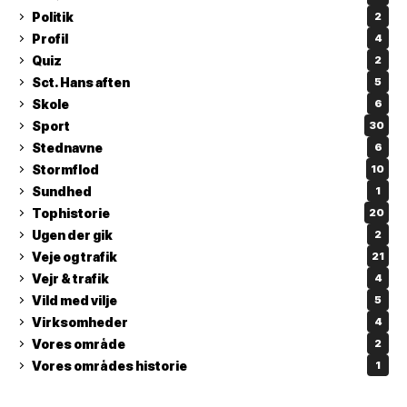
Politik
2
Profil
4
Quiz
2
Sct. Hans aften
5
Skole
6
Sport
30
Stednavne
6
Stormflod
10
Sundhed
1
Tophistorie
20
Ugen der gik
2
Veje og trafik
21
Vejr & trafik
4
Vild med vilje
5
Virksomheder
4
Vores område
2
Vores områdes historie
1