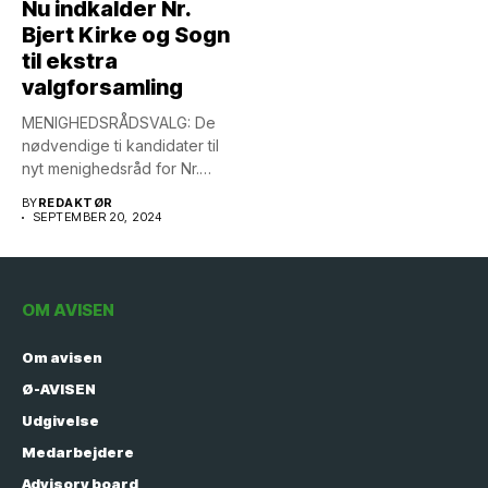
Nu indkalder Nr.
Bjert Kirke og Sogn
til ekstra
valgforsamling
MENIGHEDSRÅDSVALG: De
nødvendige ti kandidater til
nyt menighedsråd for Nr.
Bjert Sogn...
BY
REDAKTØR
SEPTEMBER 20, 2024
OM AVISEN
Om avisen
Ø-AVISEN
Udgivelse
Medarbejdere
Advisory board