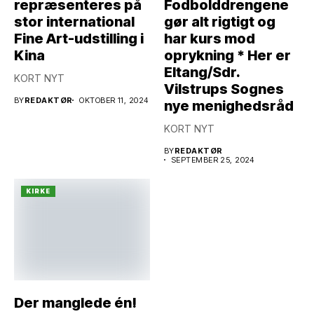
repræsenteres på
Fodbolddrengene
stor international
gør alt rigtigt og
Fine Art-udstilling i
har kurs mod
Kina
oprykning * Her er
Eltang/Sdr.
KORT NYT
Vilstrups Sognes
BY
REDAKTØR
OKTOBER 11, 2024
nye menighedsråd
KORT NYT
BY
REDAKTØR
SEPTEMBER 25, 2024
KIRKE
Der manglede én!