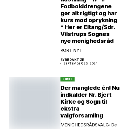
Fodbolddrengene
gør alt rigtigt og har
kurs mod oprykning
* Her er Eltang/Sdr.
Vilstrups Sognes
nye menighedsråd
KORT NYT
BY
REDAKTØR
SEPTEMBER 25, 2024
KIRKE
Der manglede én! Nu
indkalder Nr. Bjert
Kirke og Sogn til
ekstra
valgforsamling
MENIGHEDSRÅDSVALG: De