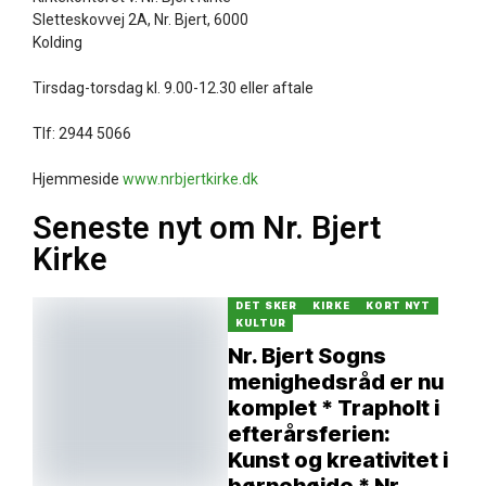
Sletteskovvej 2A, Nr. Bjert, 6000
Kolding
Tirsdag-torsdag kl. 9.00-12.30 eller aftale
Tlf: 2944 5066
Hjemmeside
www.nrbjertkirke.dk
Seneste nyt om Nr. Bjert
Kirke
DET SKER
KIRKE
KORT NYT
KULTUR
Nr. Bjert Sogns
menighedsråd er nu
komplet * Trapholt i
efterårsferien:
Kunst og kreativitet i