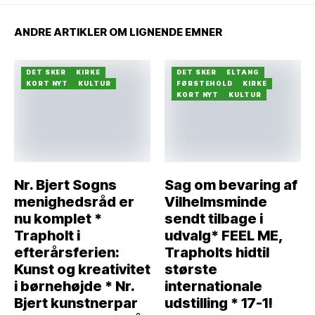
ANDRE ARTIKLER OM LIGNENDE EMNER
DET SKER
KIRKE
DET SKER
ELTANG
KORT NYT
KULTUR
FØRSTEHOLD
KIRKE
KORT NYT
KULTUR
Nr. Bjert Sogns
Sag om bevaring af
menighedsråd er
Vilhelmsminde
nu komplet *
sendt tilbage i
Trapholt i
udvalg* FEEL ME,
efterårsferien:
Trapholts hidtil
Kunst og kreativitet
største
i børnehøjde * Nr.
internationale
Bjert kunstnerpar
udstilling * 17-1!