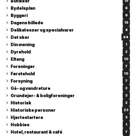
Butikker
15
Bydelsplan
8
Byggeri
9
Dagens billede
15
Delikatesser og specialvarer
4
Det sker
44
Din mening
1
Dyrehold
2
Eltang
10
Foreninger
7
Førstehold
10
Forsyning
7
Gå- og vandreture
2
Grundejer- & boligforeninger
3
Historisk
2
Historiske personer
23
Hjertestartere
3
Hobbies
1
Hotel, restaurant & café
7