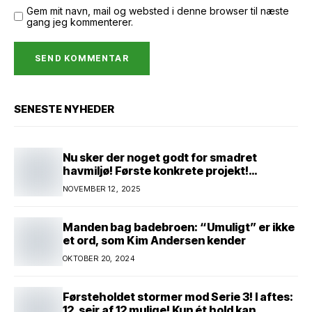
Gem mit navn, mail og websted i denne browser til næste
gang jeg kommenterer.
SENESTE NYHEDER
Nu sker der noget godt for smadret
havmiljø! Første konkrete projekt!
Genopretning af natur i lavbundsområde
NOVEMBER 12, 2025
ved Eltang Vig! 31 hektar! 2,5 millioner
kroner!
Manden bag badebroen: “Umuligt” er ikke
et ord, som Kim Andersen kender
OKTOBER 20, 2024
Førsteholdet stormer mod Serie 3! I aftes:
12. sejr af 12 mulige! Kun ét hold kan