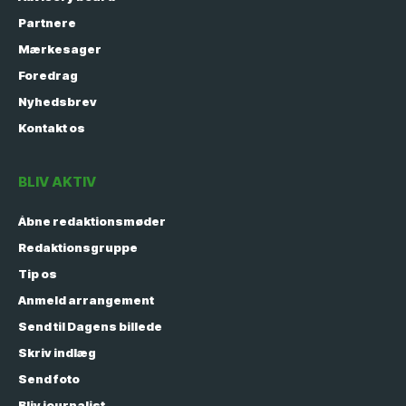
Partnere
Mærkesager
Foredrag
Nyhedsbrev
Kontakt os
BLIV AKTIV
Åbne redaktionsmøder
Redaktionsgruppe
Tip os
Anmeld arrangement
Send til Dagens billede
Skriv indlæg
Send foto
Bliv journalist