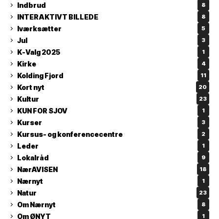
Indbrud
8
INTERAKTIVT BILLEDE
8
Iværksætter
5
Jul
3
K-Valg 2025
1
Kirke
4
Kolding Fjord
11
Kort nyt
20
Kultur
23
KUN FOR SJOV
1
Kurser
3
Kursus- og konferencecentre
2
Leder
1
Lokalråd
9
NærAVISEN
18
Nærnyt
1
Natur
23
Om Nærnyt
8
Om ØNYT
1