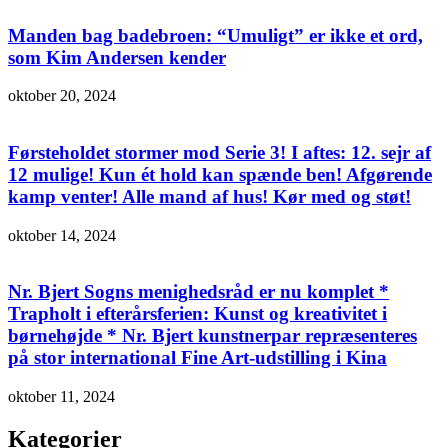
Manden bag badebroen: “Umuligt” er ikke et ord,
som Kim Andersen kender
oktober 20, 2024
Førsteholdet stormer mod Serie 3! I aftes: 12. sejr af
12 mulige! Kun ét hold kan spænde ben! Afgørende
kamp venter! Alle mand af hus! Kør med og støt!
oktober 14, 2024
Nr. Bjert Sogns menighedsråd er nu komplet *
Trapholt i efterårsferien: Kunst og kreativitet i
børnehøjde * Nr. Bjert kunstnerpar repræsenteres
på stor international Fine Art-udstilling i Kina
oktober 11, 2024
Kategorier