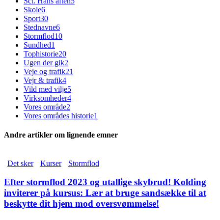
Sct. Hans aften
5
Skole
6
Sport
30
Stednavne
6
Stormflod
10
Sundhed
1
Tophistorie
20
Ugen der gik
2
Veje og trafik
21
Vejr & trafik
4
Vild med vilje
5
Virksomheder
4
Vores område
2
Vores områdes historie
1
Andre artikler om lignende emner
Det sker
Kurser
Stormflod
Efter stormflod 2023 og utallige skybrud! Kolding
inviterer på kursus: Lær at bruge sandsække til at
beskytte dit hjem mod oversvømmelse!