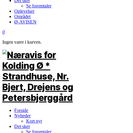
Det sker
Se foromtaler
Oplevelser
Området
Ø-AVISEN
0
Ingen varer i kurven.
Forside
Nyheder
Kort nyt
Det sker
Se foromtaler