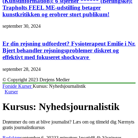
(Kunstinformation)! 6 stjerner ****** (Berlingske)!
Trapholts FEEL ME-udstilling betager
kunstkritikken og erobrer stort publikum!
september 30, 2024
Er din rejsning udfordret? Fysioterapeut Emilie i Nr.
Bjert behandler rejsningsproblemer diskret og
effektivt med fokuseret shockwave
september 28, 2024
© Copyright 2023 Drejens Medier
Forside
Kurser
Kursus: Nyhedsjournalistik
Kurser
Kursus: Nyhedsjournalistik
Drømmer du om at blive journalist? Læs om og tilmeld dig Nærnyts
gratis journalistkursus
Redaktør
september 6, 2023
3 minutters læsetid
8.4k Visninger