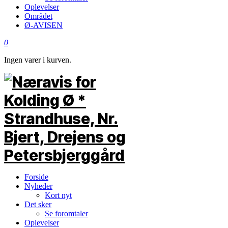
Oplevelser
Området
Ø-AVISEN
0
Ingen varer i kurven.
Forside
Nyheder
Kort nyt
Det sker
Se foromtaler
Oplevelser