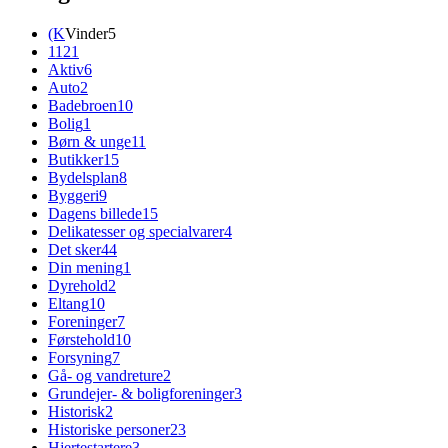
(K
Vinder
5
112
1
Aktiv
6
Auto
2
Badebroen
10
Bolig
1
Børn & unge
11
Butikker
15
Bydelsplan
8
Byggeri
9
Dagens billede
15
Delikatesser og specialvarer
4
Det sker
44
Din mening
1
Dyrehold
2
Eltang
10
Foreninger
7
Førstehold
10
Forsyning
7
Gå- og vandreture
2
Grundejer- & boligforeninger
3
Historisk
2
Historiske personer
23
Hjertestartere
3