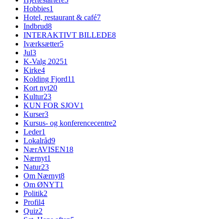
Hobbies
1
Hotel, restaurant & café
7
Indbrud
8
INTERAKTIVT BILLEDE
8
Iværksætter
5
Jul
3
K-Valg 2025
1
Kirke
4
Kolding Fjord
11
Kort nyt
20
Kultur
23
KUN FOR SJOV
1
Kurser
3
Kursus- og konferencecentre
2
Leder
1
Lokalråd
9
NærAVISEN
18
Nærnyt
1
Natur
23
Om Nærnyt
8
Om ØNYT
1
Politik
2
Profil
4
Quiz
2