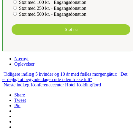
Støt med 100 kr. - Engangsdonation
Støt med 250 kr. - Engangsdonation
Støt med 500 kr. - Engangsdonation
Støt nu
Nærnyt
Oplevelser
Tidligere indlæg
5 kvinder og 10 år med fælles morgengåtur: "Det
er dejligt at begynde dagen ude i den friske luft"
Næste indlæg
Konferencecenter Hotel Koldingfjord
Share
Tweet
Pin