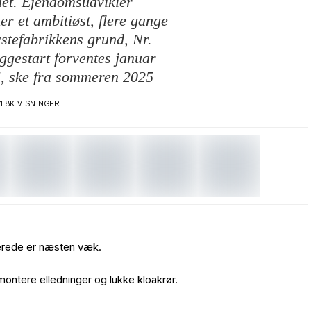
t. Ejendomsudvikler
r et ambitiøst, flere gange
rstefabrikkens grund, Nr.
ggestart forventes januar
el, ske fra sommeren 2025
1.8K VISNINGER
lerede er næsten væk.
montere elledninger og lukke kloakrør.