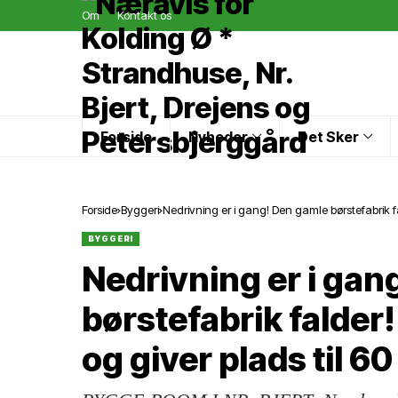
Om
Kontakt os
Forside
Nyheder
Det Sker
Forside
Byggeri
Nedrivning er i gang! Den gamle børstefabrik fald
BYGGERI
Nedrivning er i gan
børstefabrik falder! 
og giver plads til 60