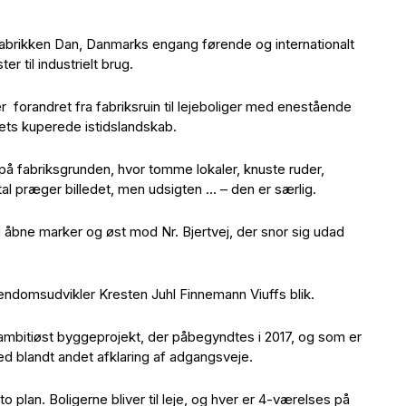
efabrikken Dan, Danmarks engang førende og internationalt
r til industrielt brug.
er forandret fra fabriksruin til lejeboliger med enestående
dets kuperede istidslandskab.
på fabriksgrunden, hvor tomme lokaler, knuste ruder,
l præger billedet, men udsigten … – den er særlig.
åbne marker og øst mod Nr. Bjertvej, der snor sig udad
endomsudvikler Kresten Juhl Finnemann Viuffs blik.
et ambitiøst byggeprojekt, der påbegyndtes i 2017, og som er
ed blandt andet afklaring af adgangsveje.
o plan. Boligerne bliver til leje, og hver er 4-værelses på