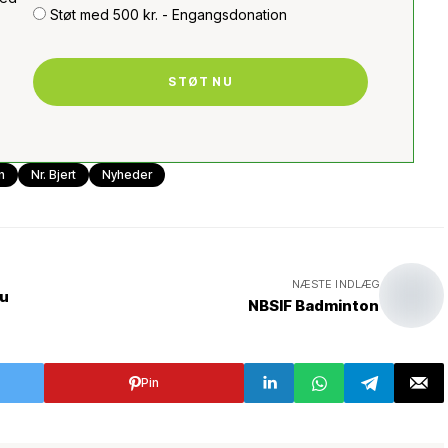
Støt med 500 kr. - Engangsdonation
STØT NU
n
Nr. Bjert
Nyheder
NÆSTE INDLÆG
au
NBSIF Badminton
Pin