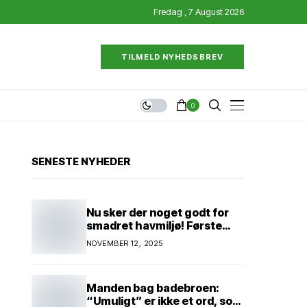
Fredag , 7 August 2026
TILMELD NYHEDSBREV
0
SENESTE NYHEDER
Nu sker der noget godt for
smadret havmiljø! Første
konkrete projekt!
NOVEMBER 12, 2025
Genopretning af natur i
lavbundsområde ved Eltang
Vig! 31 hektar! 2,5 millioner
Manden bag badebroen:
kroner!
“Umuligt” er ikke et ord, som