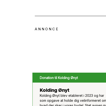
A N N O N C E
Donation til Kolding Ønyt
Kolding Ønyt
Kolding Ønyt blev etableret i 2023 og har
som opgave at holde dig velinformeret om
hvad der sker i vores bydel. Støt avisen 