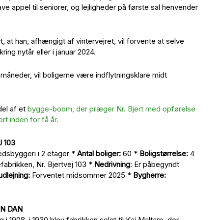
ave appel til seniorer, og lejligheder på første sal henvender
, at han, afhængigt af vintervejret, vil forvente at selve
ng nytår eller i januar 2024.
åneder, vil boligerne være indflytningsklare midt
el af et
bygge-boom, der præger Nr. Bjert med opførelse
rt inden for få år.
 103
hedsbyggeri i 2 etager *
Antal boliger:
60 *
Boligstørrelse:
4
abrikken, Nr. Bjertvej 103 *
Nedrivning
: Er påbegyndt
 udlejning:
Forventet midsommer 2025 *
Bygherre:
EN DAN
g i 1908. i 1930 blev fabrikken solgt til Kaj Maltarp, der