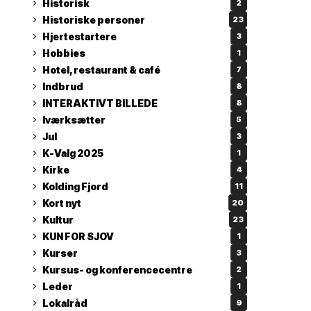
Historisk
2
Historiske personer
23
Hjertestartere
3
Hobbies
1
Hotel, restaurant & café
7
Indbrud
8
INTERAKTIVT BILLEDE
8
Iværksætter
5
Jul
3
K-Valg 2025
1
Kirke
4
Kolding Fjord
11
Kort nyt
20
Kultur
23
KUN FOR SJOV
1
Kurser
3
Kursus- og konferencecentre
2
Leder
1
Lokalråd
9