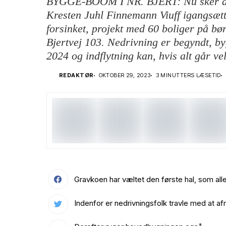
BYGGE-BOOM I NR. BJERT: Nu sker de
Kresten Juhl Finnemann Viuff igangsætte
forsinket, projekt med 60 boliger på bø
Bjertvej 103. Nedrivning er begyndt, by
2024 og indflytning kan, hvis alt går v
REDAKTØR
OKTOBER 29, 2023
3 MINUTTERS LÆSETID
Gravkoen har væltet den første hal, som al
Indenfor er nedrivningsfolk travle med at af