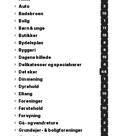
Auto
2
Badebroen
10
Bolig
1
Børn & unge
11
Butikker
15
Bydelsplan
8
Byggeri
9
Dagens billede
15
Delikatesser og specialvarer
4
Det sker
44
Din mening
1
Dyrehold
2
Eltang
10
Foreninger
7
Førstehold
10
Forsyning
7
Gå- og vandreture
2
Grundejer- & boligforeninger
3