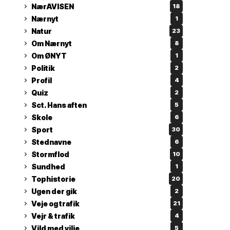
NærAVISEN
18
Nærnyt
1
Natur
23
Om Nærnyt
8
Om ØNYT
1
Politik
2
Profil
4
Quiz
2
Sct. Hans aften
5
Skole
6
Sport
30
Stednavne
6
Stormflod
10
Sundhed
1
Tophistorie
20
Ugen der gik
2
Veje og trafik
21
Vejr & trafik
4
Vild med vilje
5