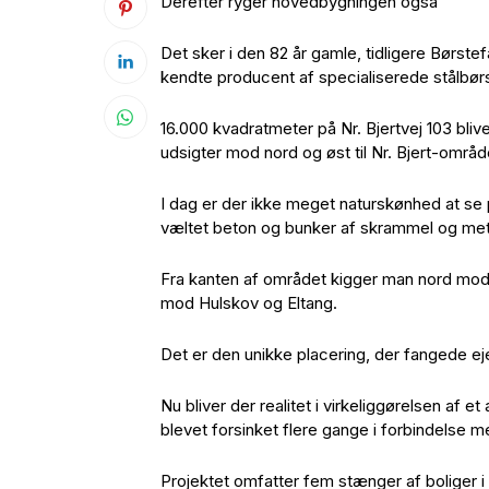
Derefter ryger hovedbygningen også
Det sker i den 82 år gamle, tidligere Børst
kendte producent af specialiserede stålbørste
16.000 kvadratmeter på Nr. Bjertvej 103 bliv
udsigter mod nord og øst til Nr. Bjert-områ
I dag er der ikke meget naturskønhed at se 
væltet beton og bunker af skrammel og meta
Fra kanten af området kigger man nord mod 
mod Hulskov og Eltang.
Det er den unikke placering, der fangede ej
Nu bliver der realitet i virkeliggørelsen af 
blevet forsinket flere gange i forbindelse m
Projektet omfatter fem stænger af boliger i t