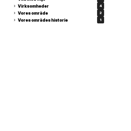
Virksomheder
4
Vores område
2
Vores områdes historie
1