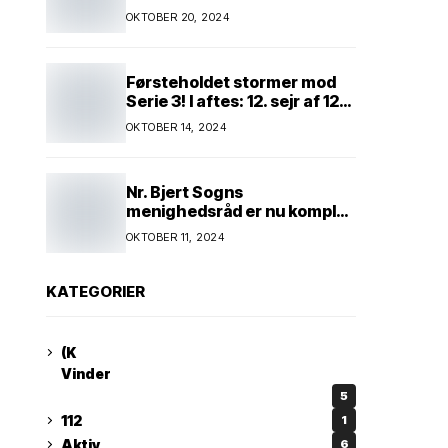
Kim Andersen kender
OKTOBER 20, 2024
Førsteholdet stormer mod
Serie 3! I aftes: 12. sejr af 12
mulige! Kun ét hold kan
OKTOBER 14, 2024
spænde ben! Afgørende
kamp venter! Alle mand af
hus! Kør med og støt!
Nr. Bjert Sogns
menighedsråd er nu komplet
* Trapholt i efterårsferien:
OKTOBER 11, 2024
Kunst og kreativitet i
børnehøjde * Nr. Bjert
kunstnerpar repræsenteres
KATEGORIER
på stor international Fine
Art-udstilling i Kina
(K
Vinder
5
112
1
Aktiv
6