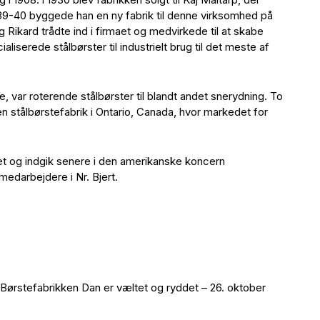
939-40 byggede han en ny fabrik til denne virksomhed på
og Rikard trådte ind i firmaet og medvirkede til at skabe
liserede stålbørster til industrielt brug til det meste af
, var roterende stålbørster til blandt andet snerydning. To
stålbørstefabrik i Ontario, Canada, hvor markedet for
et og indgik senere i den amerikanske koncern
edarbejdere i Nr. Bjert.
 Børstefabrikken Dan er væltet og ryddet – 26. oktober