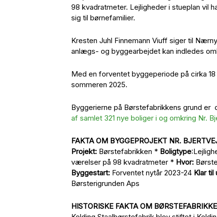
98 kvadratmeter. Lejligheder i stueplan vil h
sig til børnefamilier.
Kresten Juhl Finnemann Viuff siger til Nærnyt
anlægs- og byggearbejdet kan indledes omkri
Med en forventet byggeperiode på cirka 18 m
sommeren 2025.
Byggerierne på Børstefabrikkens grund er d
af samlet 321 nye boliger i og omkring Nr. Bje
FAKTA OM BYGGEPROJEKT NR. BJERTVEJ
Projekt:
Børstefabrikken *
Boligtype
:Lejlig
værelser på 98 kvadratmeter *
Hvor:
Børstef
Byggestart:
Forventet nytår 2023-24
Klar til
Børsterigrunden Aps
HISTORISKE FAKTA OM BØRSTEFABRIKK
Kolding Staalbørstefabrik blev stiftet i Koldin