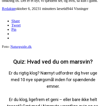
omkring os. Det er et dyr, vi sjældent ser, og hvis, så kun i glimt.
Redaktør
oktober 6, 2023
1 minutters læsetid
944 Visninger
Share
Tweet
Pin
Foto:
Naturguide.dk