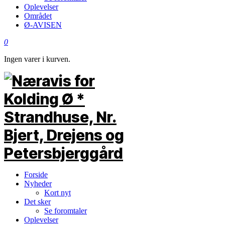
Oplevelser
Området
Ø-AVISEN
0
Ingen varer i kurven.
Forside
Nyheder
Kort nyt
Det sker
Se foromtaler
Oplevelser