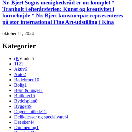
Nr. Bjert Sogns menighedsråd er nu komplet *
Trapholt i efterårsferien: Kunst og kreativitet i
børnehøjde * Nr. Bjert kunstnerpar repræsenteres
på stor international Fine Art-udstilling i Kina
oktober 11, 2024
Kategorier
(K
Vinder
5
112
1
Aktiv
6
Auto
2
Badebroen
10
Bolig
1
Børn & unge
11
Butikker
15
Bydelsplan
8
Byggeri
9
Dagens billede
15
Delikatesser og specialvarer
4
Det sker
44
Din mening
1