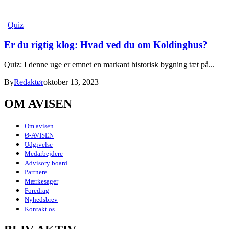
Quiz
Er du rigtig klog: Hvad ved du om Koldinghus?
Quiz: I denne uge er emnet en markant historisk bygning tæt på...
By
Redaktør
oktober 13, 2023
OM AVISEN
Om avisen
Ø-AVISEN
Udgivelse
Medarbejdere
Advisory board
Partnere
Mærkesager
Foredrag
Nyhedsbrev
Kontakt os