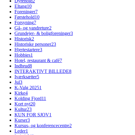
Dyrehold
2
Eltang
10
Foreninger
7
Førstehold
10
Forsyning
7
Gå- og vandreture
2
Grundejer- & boligforeninger
3
Historisk
2
Historiske personer
23
Hjertestartere
3
Hobbies
1
Hotel, restaurant & café
7
Indbrud
8
INTERAKTIVT BILLEDE
8
Iværksætter
5
Jul
3
K-Valg 2025
1
Kirke
4
Kolding Fjord
11
Kort nyt
20
Kultur
23
KUN FOR SJOV
1
Kurser
3
Kursus- og konferencecentre
2
Leder
1