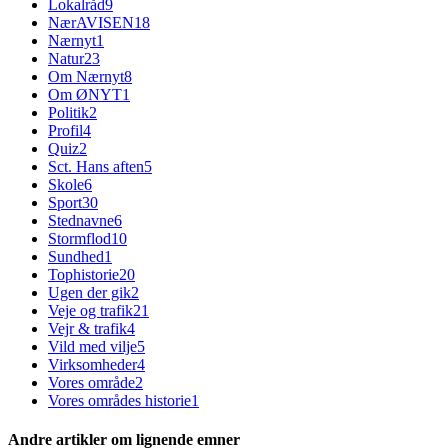
Lokalråd
9
NærAVISEN
18
Nærnyt
1
Natur
23
Om Nærnyt
8
Om ØNYT
1
Politik
2
Profil
4
Quiz
2
Sct. Hans aften
5
Skole
6
Sport
30
Stednavne
6
Stormflod
10
Sundhed
1
Tophistorie
20
Ugen der gik
2
Veje og trafik
21
Vejr & trafik
4
Vild med vilje
5
Virksomheder
4
Vores område
2
Vores områdes historie
1
Andre artikler om lignende emner