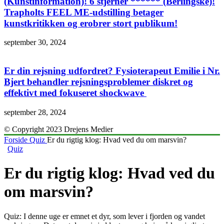
(Kunstinformation)! 6 stjerner ****** (Berlingske)!
Trapholts FEEL ME-udstilling betager
kunstkritikken og erobrer stort publikum!
september 30, 2024
Er din rejsning udfordret? Fysioterapeut Emilie i Nr.
Bjert behandler rejsningsproblemer diskret og
effektivt med fokuseret shockwave
september 28, 2024
© Copyright 2023 Drejens Medier
Forside
Quiz
Er du rigtig klog: Hvad ved du om marsvin?
Quiz
Er du rigtig klog: Hvad ved du
om marsvin?
Quiz: I denne uge er emnet et dyr, som lever i fjorden og vandet