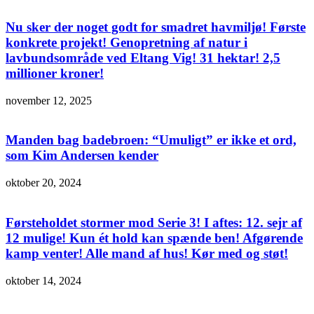
Nu sker der noget godt for smadret havmiljø! Første
konkrete projekt! Genopretning af natur i
lavbundsområde ved Eltang Vig! 31 hektar! 2,5
millioner kroner!
november 12, 2025
Manden bag badebroen: “Umuligt” er ikke et ord,
som Kim Andersen kender
oktober 20, 2024
Førsteholdet stormer mod Serie 3! I aftes: 12. sejr af
12 mulige! Kun ét hold kan spænde ben! Afgørende
kamp venter! Alle mand af hus! Kør med og støt!
oktober 14, 2024