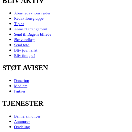
BLIV AKTIV
Åbne redaktionsmøder
Redaktionsgruppe
Tip os
Anmeld arrangement
Send til Dagens billede
Skriv indlæg
Send foto
Bliv journalist
Bliv fotograf
STØT AVISEN
Donation
Medlem
Partner
TJENESTER
Bannerannoncer
Annoncer
Omdeling