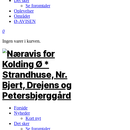
Det sker
Se foromtaler
Oplevelser
Området
Ø-AVISEN
0
Ingen varer i kurven.
Forside
Nyheder
Kort nyt
Det sker
Se foromtaler