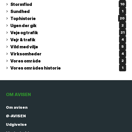
Stormflod
10
Sundhed
1
Tophistorie
20
Ugen der gik
2
Veje og trafik
21
Vejr & trafik
4
Vild med vilje
5
Virksomheder
4
Vores område
2
Vores områdes historie
1
OM AVISEN
Om avisen
Ø-AVISEN
Udgivelse