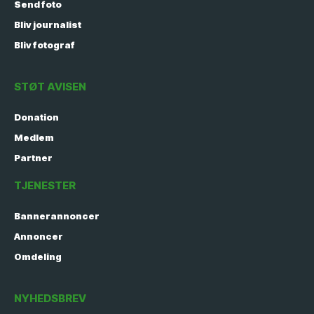
Send foto
Bliv journalist
Bliv fotograf
STØT AVISEN
Donation
Medlem
Partner
TJENESTER
Bannerannoncer
Annoncer
Omdeling
NYHEDSBREV