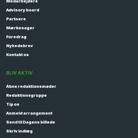
Medarbejdere
Advisory board
Partnere
Mærkesager
Foredrag
Nyhedsbrev
Kontakt os
BLIV AKTIV
Åbne redaktionsmøder
Redaktionsgruppe
Tip os
Anmeld arrangement
Send til Dagens billede
Skriv indlæg