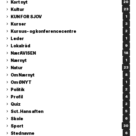
Kort nyt
20
Kultur
23
KUN FOR SJOV
1
Kurser
3
Kursus- og konferencecentre
2
Leder
1
Lokalråd
9
NærAVISEN
18
Nærnyt
1
Natur
23
Om Nærnyt
8
Om ØNYT
1
Politik
2
Profil
4
Quiz
2
Sct. Hans aften
5
Skole
6
Sport
30
Stednavne
6