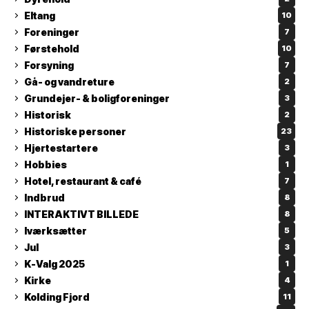
Eltang
10
Foreninger
7
Førstehold
10
Forsyning
7
Gå- og vandreture
2
Grundejer- & boligforeninger
3
Historisk
2
Historiske personer
23
Hjertestartere
3
Hobbies
1
Hotel, restaurant & café
7
Indbrud
8
INTERAKTIVT BILLEDE
8
Iværksætter
5
Jul
3
K-Valg 2025
1
Kirke
4
Kolding Fjord
11