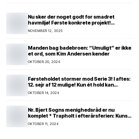
Nu sker der noget godt for smadret
havmiljø! Første konkrete projekt!
Genopretning af natur i lavbundsområde
NOVEMBER 12, 2025
ved Eltang Vig! 31 hektar! 2,5 millioner
kroner!
Manden bag badebroen: “Umuligt” er ikke
et ord, som Kim Andersen kender
OKTOBER 20, 2024
Førsteholdet stormer mod Serie 3! I aftes:
12. sejr af 12 mulige! Kun ét hold kan
spænde ben! Afgørende kamp venter! Alle
OKTOBER 14, 2024
mand af hus! Kør med og støt!
Nr. Bjert Sogns menighedsråd er nu
komplet * Trapholt i efterårsferien: Kunst
og kreativitet i børnehøjde * Nr. Bjert
OKTOBER 11, 2024
kunstnerpar repræsenteres på stor
international Fine Art-udstilling i Kina