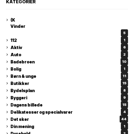
KATEGORIER
(K
Vinder
5
112
1
Aktiv
6
Auto
2
Badebroen
10
Bolig
1
Børn & unge
11
Butikker
15
Bydelsplan
8
Byggeri
9
Dagens billede
15
Delikatesser og specialvarer
4
Det sker
44
Din mening
1
Dyrehold
2