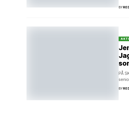
BY
RE
AKT
Jen
Jag
som
PÅ SK
senio
BY
RE