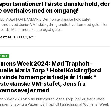
sportsnationer! Første danske hold, der
ke overhales med en omgang!
ELTAGER FOR DANMARK: Den første danske holdstafet
sinde ved Junior-VM i skiskydning endte hverken med guld eller
plads. Men mindre kunne også gøre...
DAKTØR
MARTS 2, 2024
T NYT
mens Week 2024: Mød Trapholt-
uelle Maria Torp * Hotel Koldingfjord
 vinde fornem pris tredje år i træk *
ste danske VM-stafet, Jens fra
rkemosevej er med
n’s Week 2024: Mød kunstneren Maria Torp, der er aktuel med
llingen Shaping a Pattern på Trapholt I anledning af Womens’ Week