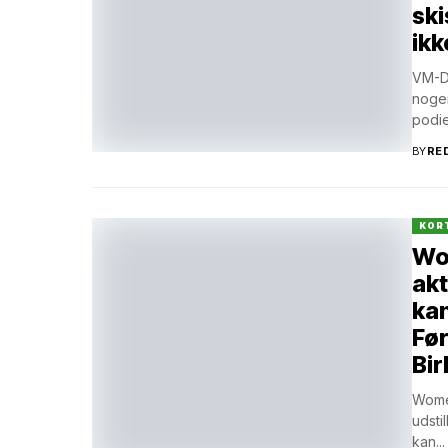
ski
ik
VM-D
nogen
podie
BY
RE
KOR
Wo
akt
kan
Før
Bi
Wome
udsti
kan...