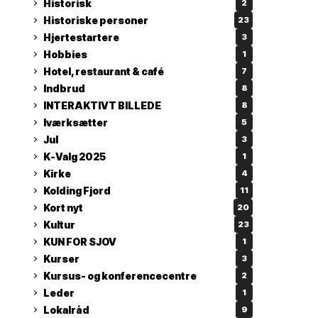
Historisk
2
Historiske personer
23
Hjertestartere
3
Hobbies
1
Hotel, restaurant & café
7
Indbrud
8
INTERAKTIVT BILLEDE
8
Iværksætter
5
Jul
3
K-Valg 2025
1
Kirke
4
Kolding Fjord
11
Kort nyt
20
Kultur
23
KUN FOR SJOV
1
Kurser
3
Kursus- og konferencecentre
2
Leder
1
Lokalråd
9