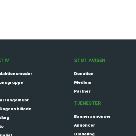
KTIV
STØT AVISEN
edaktionsmøder
Donation
ionsgruppe
Medlem
Partner
 arrangement
TJENESTER
 Dagens billede
Bannerannoncer
ndlæg
Annoncer
to
Omdeling
rnalist