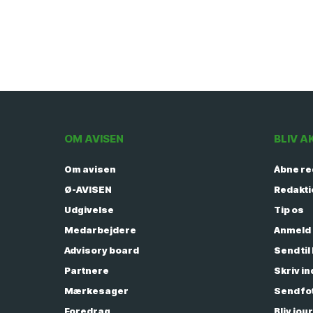
OM AVISEN
BLIV A
Om avisen
Åbne r
Ø-AVISEN
Redakt
Udgivelse
Tip os
Medarbejdere
Anmeld
Advisory board
Send til
Partnere
Skriv i
Mærkesager
Send fo
Foredrag
Bliv jou