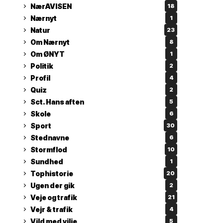
NærAVISEN
18
Nærnyt
1
Natur
23
Om Nærnyt
8
Om ØNYT
1
Politik
2
Profil
4
Quiz
2
Sct. Hans aften
5
Skole
6
Sport
30
Stednavne
6
Stormflod
10
Sundhed
1
Tophistorie
20
Ugen der gik
2
Veje og trafik
21
Vejr & trafik
4
Vild med vilje
5