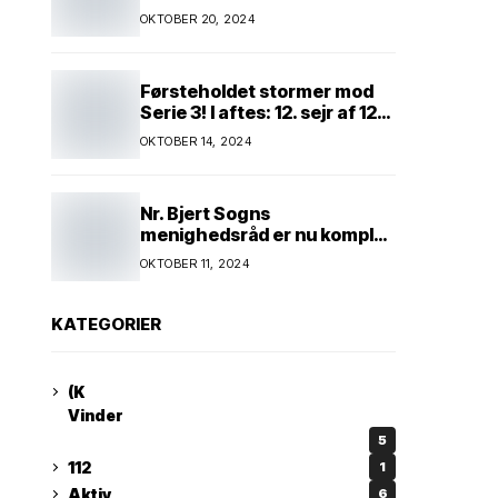
Kim Andersen kender
OKTOBER 20, 2024
Førsteholdet stormer mod
Serie 3! I aftes: 12. sejr af 12
mulige! Kun ét hold kan
OKTOBER 14, 2024
spænde ben! Afgørende
kamp venter! Alle mand af
hus! Kør med og støt!
Nr. Bjert Sogns
menighedsråd er nu komplet
* Trapholt i efterårsferien:
OKTOBER 11, 2024
Kunst og kreativitet i
børnehøjde * Nr. Bjert
kunstnerpar repræsenteres
KATEGORIER
på stor international Fine
Art-udstilling i Kina
(K
Vinder
5
112
1
Aktiv
6