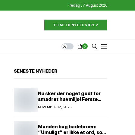
Fredag , 7 August 2026
TILMELD NYHEDSBREV
0
SENESTE NYHEDER
Nu sker der noget godt for
smadret havmiljø! Første
konkrete projekt!
NOVEMBER 12, 2025
Genopretning af natur i
lavbundsområde ved Eltang
Vig! 31 hektar! 2,5 millioner
Manden bag badebroen:
kroner!
“Umuligt” er ikke et ord, som