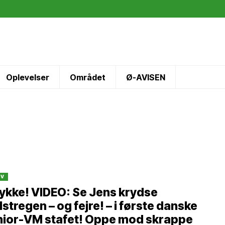
Oplevelser
Området
Ø-AVISEN
IV
lykke! VIDEO: Se Jens krydse
stregen – og fejre! – i første danske
nior-VM stafet! Oppe mod skrappe