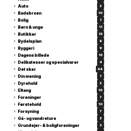
Auto
2
Badebroen
10
Bolig
1
Børn & unge
11
Butikker
15
Bydelsplan
8
Byggeri
9
Dagens billede
15
Delikatesser og specialvarer
4
Det sker
44
Din mening
1
Dyrehold
2
Eltang
10
Foreninger
7
Førstehold
10
Forsyning
7
Gå- og vandreture
2
Grundejer- & boligforeninger
3