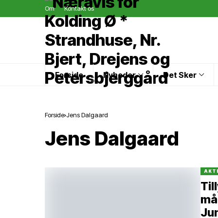
Om
Kontakt os
Forside
Nyheder
Det Sker
Forside
Jens Dalgaard
Jens Dalgaard
AKT
Til
mål
Ju