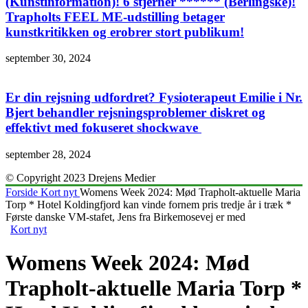
(Kunstinformation)! 6 stjerner ****** (Berlingske)!
Trapholts FEEL ME-udstilling betager
kunstkritikken og erobrer stort publikum!
september 30, 2024
Er din rejsning udfordret? Fysioterapeut Emilie i Nr.
Bjert behandler rejsningsproblemer diskret og
effektivt med fokuseret shockwave
september 28, 2024
© Copyright 2023 Drejens Medier
Forside
Kort nyt
Womens Week 2024: Mød Trapholt-aktuelle Maria
Torp * Hotel Koldingfjord kan vinde fornem pris tredje år i træk *
Første danske VM-stafet, Jens fra Birkemosevej er med
Kort nyt
Womens Week 2024: Mød
Trapholt-aktuelle Maria Torp *