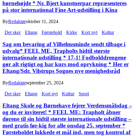
børnehøjde * Nr. Bjert kunstnerpar repræsenteres
på stor international Fine Art-udstilling i Kina
By
Redaktør
oktober 11, 2024
Det sker
Eltang
Førstehold
Kirke
Kort nyt
Kultur
Sag om bevaring af Vilhelmsminde sendt tilbage i
udvalg* FEEL ME, Trapholts hidtil største
internationale udstilling * 17-1! Fodbolddrengene
gør alt rigtigt og har kurs mod oprykning * Her er
Eltang/Sdr. Vilstrups Sognes nye menighedsråd
By
Redaktør
september 25, 2024
Det sker
Eltang
Kort nyt
Kultur
Sport
Eltang Skole og Børnehave fejrer Verdensmålsdag –
og du er inviteret! * FEEL ME: Trapholt åbner
dørene til sin hidtil største internationale udstilling –
med gratis før-kig for alle onsdag 25. september *
Førsteholdet lukkede et mål ind, men tog kontrol af