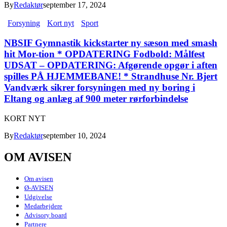
By
Redaktør
september 17, 2024
Forsyning
Kort nyt
Sport
NBSIF Gymnastik kickstarter ny sæson med smash
hit Mor-tion * OPDATERING Fodbold: Målfest
UDSAT – OPDATERING: Afgørende opgør i aften
spilles PÅ HJEMMEBANE! * Strandhuse Nr. Bjert
Vandværk sikrer forsyningen med ny boring i
Eltang og anlæg af 900 meter rørforbindelse
KORT NYT
By
Redaktør
september 10, 2024
OM AVISEN
Om avisen
Ø-AVISEN
Udgivelse
Medarbejdere
Advisory board
Partnere