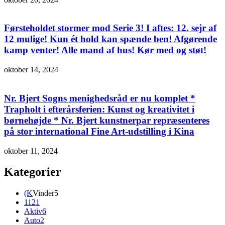
Førsteholdet stormer mod Serie 3! I aftes: 12. sejr af
12 mulige! Kun ét hold kan spænde ben! Afgørende
kamp venter! Alle mand af hus! Kør med og støt!
oktober 14, 2024
Nr. Bjert Sogns menighedsråd er nu komplet *
Trapholt i efterårsferien: Kunst og kreativitet i
børnehøjde * Nr. Bjert kunstnerpar repræsenteres
på stor international Fine Art-udstilling i Kina
oktober 11, 2024
Kategorier
(K
Vinder
5
112
1
Aktiv
6
Auto
2