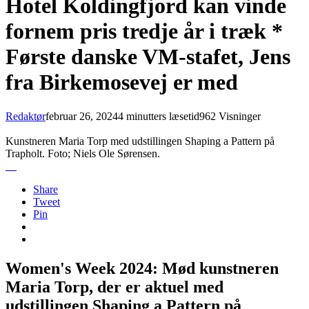
Hotel Koldingfjord kan vinde
fornem pris tredje år i træk *
Første danske VM-stafet, Jens
fra Birkemosevej er med
Redaktør
februar 26, 2024
4 minutters læsetid
962 Visninger
Kunstneren Maria Torp med udstillingen Shaping a Pattern på
Trapholt. Foto; Niels Ole Sørensen.
Share
Tweet
Pin
Women's Week 2024: Mød kunstneren
Maria Torp, der er aktuel med
udstillingen Shaping a Pattern på