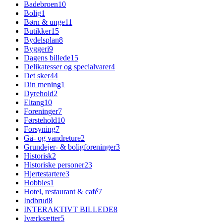
Badebroen
10
Bolig
1
Børn & unge
11
Butikker
15
Bydelsplan
8
Byggeri
9
Dagens billede
15
Delikatesser og specialvarer
4
Det sker
44
Din mening
1
Dyrehold
2
Eltang
10
Foreninger
7
Førstehold
10
Forsyning
7
Gå- og vandreture
2
Grundejer- & boligforeninger
3
Historisk
2
Historiske personer
23
Hjertestartere
3
Hobbies
1
Hotel, restaurant & café
7
Indbrud
8
INTERAKTIVT BILLEDE
8
Iværksætter
5