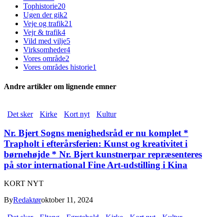
Tophistorie
20
Ugen der gik
2
Veje og trafik
21
Vejr & trafik
4
Vild med vilje
5
Virksomheder
4
Vores område
2
Vores områdes historie
1
Andre artikler om lignende emner
Det sker
Kirke
Kort nyt
Kultur
Nr. Bjert Sogns menighedsråd er nu komplet *
Trapholt i efterårsferien: Kunst og kreativitet i
børnehøjde * Nr. Bjert kunstnerpar repræsenteres
på stor international Fine Art-udstilling i Kina
KORT NYT
By
Redaktør
oktober 11, 2024