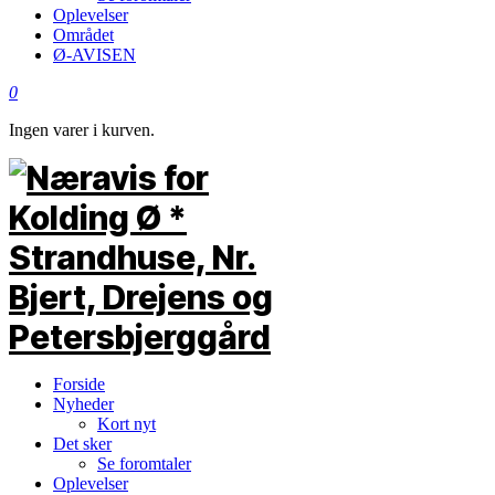
Oplevelser
Området
Ø-AVISEN
0
Ingen varer i kurven.
Forside
Nyheder
Kort nyt
Det sker
Se foromtaler
Oplevelser