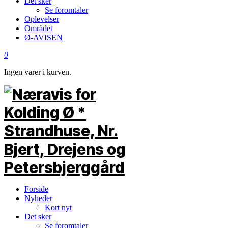
Det sker
Se foromtaler
Oplevelser
Området
Ø-AVISEN
0
Ingen varer i kurven.
Forside
Nyheder
Kort nyt
Det sker
Se foromtaler