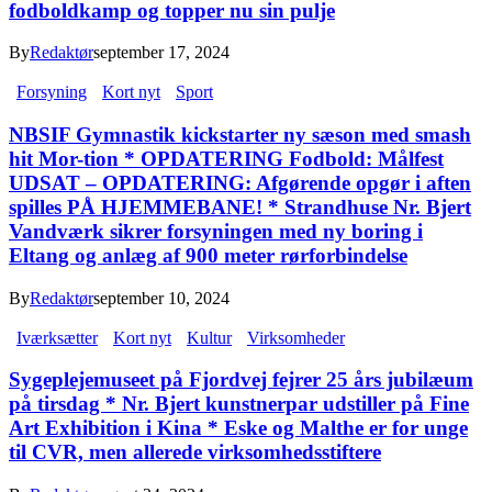
fodboldkamp og topper nu sin pulje
By
Redaktør
september 17, 2024
Forsyning
Kort nyt
Sport
NBSIF Gymnastik kickstarter ny sæson med smash
hit Mor-tion * OPDATERING Fodbold: Målfest
UDSAT – OPDATERING: Afgørende opgør i aften
spilles PÅ HJEMMEBANE! * Strandhuse Nr. Bjert
Vandværk sikrer forsyningen med ny boring i
Eltang og anlæg af 900 meter rørforbindelse
By
Redaktør
september 10, 2024
Iværksætter
Kort nyt
Kultur
Virksomheder
Sygeplejemuseet på Fjordvej fejrer 25 års jubilæum
på tirsdag * Nr. Bjert kunstnerpar udstiller på Fine
Art Exhibition i Kina * Eske og Malthe er for unge
til CVR, men allerede virksomhedsstiftere