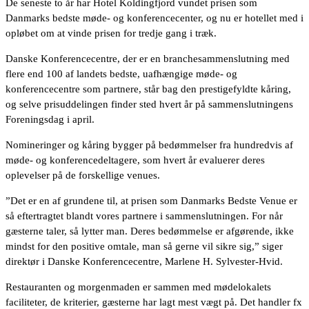
De seneste to år har Hotel Koldingfjord vundet prisen som
Danmarks bedste møde- og konferencecenter, og nu er hotellet med i
opløbet om at vinde prisen for tredje gang i træk.
Danske Konferencecentre, der er en branchesammenslutning med
flere end 100 af landets bedste, uafhængige møde- og
konferencecentre som partnere, står bag den prestigefyldte kåring,
og selve prisuddelingen finder sted hvert år på sammenslutningens
Foreningsdag i april.
Nomineringer og kåring bygger på bedømmelser fra hundredvis af
møde- og konferencedeltagere, som hvert år evaluerer deres
oplevelser på de forskellige venues.
”Det er en af grundene til, at prisen som Danmarks Bedste Venue er
så eftertragtet blandt vores partnere i sammenslutningen. For når
gæsterne taler, så lytter man. Deres bedømmelse er afgørende, ikke
mindst for den positive omtale, man så gerne vil sikre sig,” siger
direktør i Danske Konferencecentre, Marlene H. Sylvester-Hvid.
Restauranten og morgenmaden er sammen med mødelokalets
faciliteter, de kriterier, gæsterne har lagt mest vægt på. Det handler fx