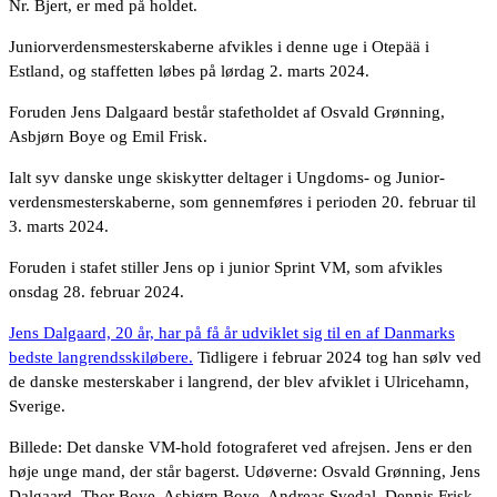
Nr. Bjert, er med på holdet.
Juniorverdensmesterskaberne afvikles i denne uge i Otepää i
Estland, og staffetten løbes på lørdag 2. marts 2024.
Foruden Jens Dalgaard består stafetholdet af Osvald Grønning,
Asbjørn Boye og Emil Frisk.
Ialt syv danske unge skiskytter deltager i Ungdoms- og Junior-
verdensmesterskaberne, som gennemføres i perioden 20. februar til
3. marts 2024.
Foruden i stafet stiller Jens op i junior Sprint VM, som afvikles
onsdag 28. februar 2024.
Jens Dalgaard, 20 år, har på få år udviklet sig til en af Danmarks
bedste langrendsskiløbere.
Tidligere i februar 2024 tog han sølv ved
de danske mesterskaber i langrend, der blev afviklet i Ulricehamn,
Sverige.
Billede: Det danske VM-hold fotograferet ved afrejsen. Jens er den
høje unge mand, der står bagerst. Udøverne: Osvald Grønning, Jens
Dalgaard, Thor Boye, Asbjørn Boye, Andreas Svedal, Dennis Frisk