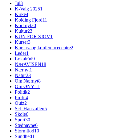
Jul
3
K-Valg 2025
1
Kirke
4
Kolding Fjord
11
Kort nyt
20
Kultur
23
KUN FOR SJOV
1
Kurser
3
Kursus- og konferencecentre
2
Leder
1
Lokalråd
9
NærAVISEN
18
Nærnyt
1
Natur
23
Om Nærnyt
8
Om ØNYT
1
Politik
2
Profil
4
Quiz
2
Sct. Hans aften
5
Skole
6
Sport
30
Stednavne
6
Stormflod
10
Sundhed
1