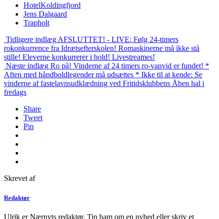
HotelKoldingfjord
Jens Dalgaard
Trapholt
Tidligere indlæg
AFSLUTTET! - LIVE: Følg 24-timers
rokonkurrence fra Idrætsefterskolen! Romaskinerne må ikke stå
stille! Eleverne konkurrerer i hold! Livestreames!
Næste indlæg
Ro på! Vinderne af 24 timers ro-vanvid er fundet! *
Aften med håndboldlegender må udsættes * Ikke til at kende: Se
vinderne af fastelavnsudklædning ved Fritidsklubbens Åben hal i
fredags
Share
Tweet
Pin
Skrevet af
Redaktør
Ulrik er Nærnyts redaktør. Tip ham om en nyhed eller skriv et