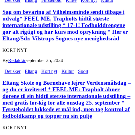
Det sker
Eltang
Førstehold
Kirke
Kort nyt
Kultur
Sag om bevaring af Vilhelmsminde sendt tilbage i
udvalg* FEEL ME, Trapholts hidtil største
internationale udstilling * 17-1! Fodbolddrengene
gør alt rigtigt og har kurs mod oprykning * Her er
Eltang/Sdr. Vilstrups Sognes nye menighedsråd
KORT NYT
By
Redaktør
september 25, 2024
Det sker
Eltang
Kort nyt
Kultur
Sport
Eltang Skole og Børnehave fejrer Verdensmålsdag –
og du er inviteret! * FEEL ME: Trapholt åbner
dørene til sin hidtil største internationale udstilling –
med gratis før-kig for alle onsdag 25. september *
Førsteholdet lukkede et mål ind, men tog kontrol af
fodboldkamp og topper nu sin pulje
KORT NYT