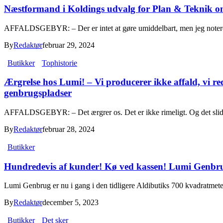
Næstformand i Koldings udvalg for Plan & Teknik 
AFFALDSGEBYR: – Der er intet at gøre umiddelbart, men jeg noterer m
By
Redaktør
februar 29, 2024
Butikker
Tophistorie
Ærgrelse hos Lumi! – Vi producerer ikke affald, vi 
genbrugspladser
AFFALDSGEBYR: – Det ærgrer os. Det er ikke rimeligt. Og det slide
By
Redaktør
februar 28, 2024
Butikker
Hundredevis af kunder! Kø ved kassen! Lumi Genbrug
Lumi Genbrug er nu i gang i den tidligere Aldibutiks 700 kvadratmeter
By
Redaktør
december 5, 2023
Butikker
Det sker