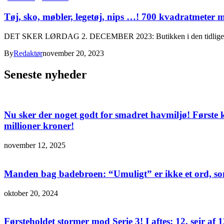
Tøj, sko, møbler, legetøj, nips …! 700 kvadratmeter
DET SKER LØRDAG 2. DECEMBER 2023: Butikken i den tidligere Aldi d
By
Redaktør
november 20, 2023
Seneste nyheder
Nu sker der noget godt for smadret havmiljø! Første 
millioner kroner!
november 12, 2025
Manden bag badebroen: “Umuligt” er ikke et ord, 
oktober 20, 2024
Førsteholdet stormer mod Serie 3! I aftes: 12. sejr 