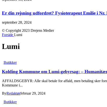
Er din rejsning udfordret? Fysioterapeut Emilie i Nr
september 28, 2024
© Copyright 2023 Drejens Medier
Forside
Lumi
Lumi
Butikker
Kolding Kommune om Lumi-gebyrsag: – Humanitære org
AFFALDSGEBYR: Alle skal betale for affald, men betaling sker forske
Kommune i...
By
Redaktør
februar 29, 2024
Butikker