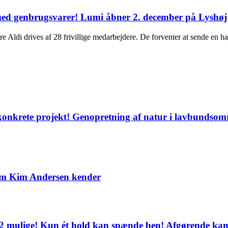
 med genbrugsvarer! Lumi åbner 2. december på Lyshøj 
rives af 28 frivillige medarbejdere. De forventer at sende en halv
konkrete projekt! Genopretning af natur i lavbundsomr
som Kim Andersen kender
af 12 mulige! Kun ét hold kan spænde ben! Afgørende k