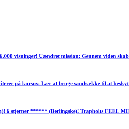
136.000 visninger! Uændret mission: Gennem viden ska
viterer på kursus: Lær at bruge sandsække til at besk
n)! 6 stjerner ****** (Berlingske)! Trapholts FEEL ME-