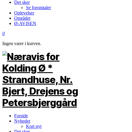
Det sker
Se foromtaler
Oplevelser
Området
Ø-AVISEN
0
Ingen varer i kurven.
Forside
Nyheder
Kort nyt
Det sker