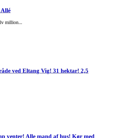
Allé
 million...
åde ved Eltang Vig! 31 hektar! 2,5
amp venter! Alle mand af hus! Kør med