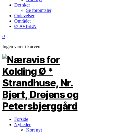
Det sker
Se foromtaler
Oplevelser
Området
Ø-AVISEN
0
Ingen varer i kurven.
Forside
Nyheder
Kort nyt