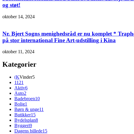
og støt!
oktober 14, 2024
Nr. Bjert Sogns menighedsråd er nu komplet * Trapholt
på stor international Fine Art-udstilling i Kina
oktober 11, 2024
Kategorier
(K
Vinder
5
112
1
Aktiv
6
Auto
2
Badebroen
10
Bolig
1
Børn & unge
11
Butikker
15
Bydelsplan
8
Byggeri
9
Dagens billede
15