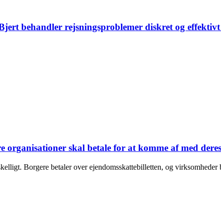
. Bjert behandler rejsningsproblemer diskret og effekt
anisationer skal betale for at komme af med deres af
lligt. Borgere betaler over ejendomsskattebilletten, og virksomheder