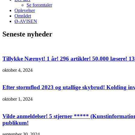
Se foromtaler
Oplevelser
Området
Ø-AVISEN
Seneste nyheder
Tillykke Nærnyt! 1 år! 296 artikler! 50.000 læsere! 
oktober 4, 2024
Efter stormflod 2023 og utallige skybrud! Kolding in
oktober 1, 2024
Vilde anmeldelser! 5 stjerner ***** (Kunstinformatio
publikum!
september 30, 2024