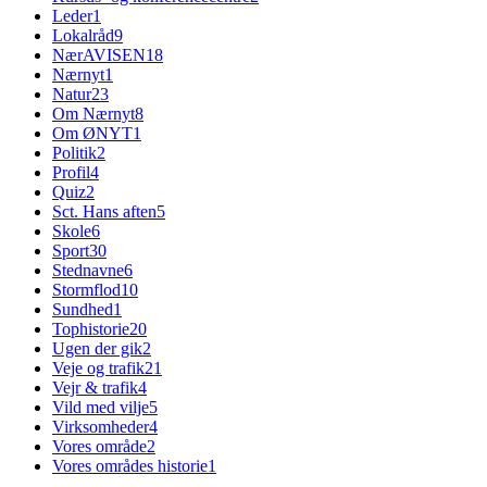
Leder
1
Lokalråd
9
NærAVISEN
18
Nærnyt
1
Natur
23
Om Nærnyt
8
Om ØNYT
1
Politik
2
Profil
4
Quiz
2
Sct. Hans aften
5
Skole
6
Sport
30
Stednavne
6
Stormflod
10
Sundhed
1
Tophistorie
20
Ugen der gik
2
Veje og trafik
21
Vejr & trafik
4
Vild med vilje
5
Virksomheder
4
Vores område
2
Vores områdes historie
1