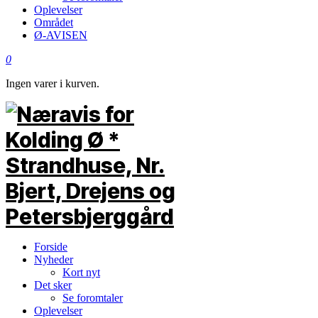
Oplevelser
Området
Ø-AVISEN
0
Ingen varer i kurven.
Forside
Nyheder
Kort nyt
Det sker
Se foromtaler
Oplevelser