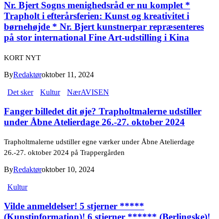
Nr. Bjert Sogns menighedsråd er nu komplet *
Trapholt i efterårsferien: Kunst og kreativitet i
børnehøjde * Nr. Bjert kunstnerpar repræsenteres
på stor international Fine Art-udstilling i Kina
KORT NYT
By
Redaktør
oktober 11, 2024
Det sker
Kultur
NærAVISEN
Fanger billedet dit øje? Trapholtmalerne udstiller
under Åbne Atelierdage 26.-27. oktober 2024
Trapholtmalerne udstiller egne værker under Åbne Atelierdage
26.-27. oktober 2024 på Trappergården
By
Redaktør
oktober 10, 2024
Kultur
Vilde anmeldelser! 5 stjerner *****
(Kunstinformation)! 6 stjerner ****** (Berlingske)!