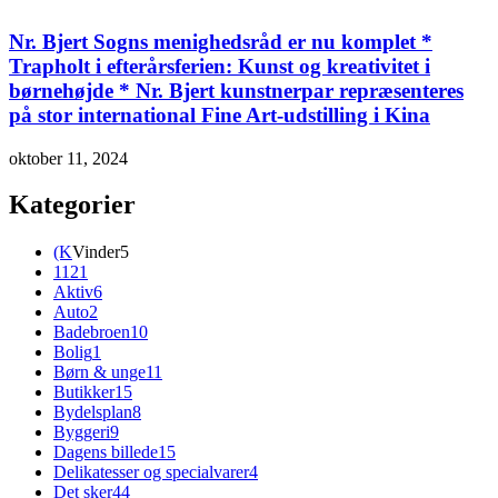
Nr. Bjert Sogns menighedsråd er nu komplet *
Trapholt i efterårsferien: Kunst og kreativitet i
børnehøjde * Nr. Bjert kunstnerpar repræsenteres
på stor international Fine Art-udstilling i Kina
oktober 11, 2024
Kategorier
(K
Vinder
5
112
1
Aktiv
6
Auto
2
Badebroen
10
Bolig
1
Børn & unge
11
Butikker
15
Bydelsplan
8
Byggeri
9
Dagens billede
15
Delikatesser og specialvarer
4
Det sker
44