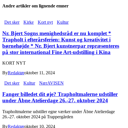
Andre artikler om lignende emner
Det sker
Kirke
Kort nyt
Kultur
Nr. Bjert Sogns menighedsråd er nu komplet *
Trapholt i efterårsferien: Kunst og kreativitet i
børnehøjde * Nr. Bjert kunstnerpar repræsenteres
på stor international Fine Art-udstilling i Kina
KORT NYT
By
Redaktør
oktober 11, 2024
Det sker
Kultur
NærAVISEN
Fanger billedet dit øje? Trapholtmalerne udstiller
under Åbne Atelierdage 26.-27. oktober 2024
Trapholtmalerne udstiller egne værker under Åbne Atelierdage
26.-27. oktober 2024 på Trappergården
By
Redaktør
oktober 10, 2024