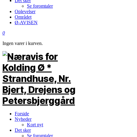
Det sker
Se foromtaler
Oplevelser
Området
Ø-AVISEN
0
Ingen varer i kurven.
Forside
Nyheder
Kort nyt
Det sker
Se foromtaler