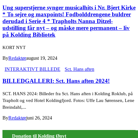
Ung superstjerne synger musicalhits i Nr. Bjert Kirke
* To sejre og maxpoints! Fodbolddrengene buldrer
derudad i Serie 4 * Trapholts Nanna Ditzel-
udstilling får nyt – og måske mere permanent – liv
på Kolding Bibliotek
KORT NYT
By
Redaktør
august 19, 2024
INTERAKTIVT BILLEDE
Sct. Hans aften
BILLEDGALLERI: Sct. Hans aften 2024!
SCT. HANS 2024: Billeder fra Sct. Hans aften i Kolding Roklub, på
Trapholt og ved Hotel Koldingfjord. Fotos: Uffe Lau Sørensen, Lene
Breindahl,...
By
Redaktør
juni 26, 2024
Donation til Kolding Ønyt