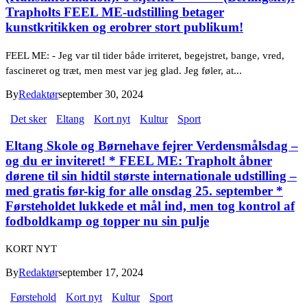
Trapholts FEEL ME-udstilling betager
kunstkritikken og erobrer stort publikum!
FEEL ME: - Jeg var til tider både irriteret, begejstret, bange, vred,
fascineret og træt, men mest var jeg glad. Jeg føler, at...
By
Redaktør
september 30, 2024
Det sker
Eltang
Kort nyt
Kultur
Sport
Eltang Skole og Børnehave fejrer Verdensmålsdag –
og du er inviteret! * FEEL ME: Trapholt åbner
dørene til sin hidtil største internationale udstilling –
med gratis før-kig for alle onsdag 25. september *
Førsteholdet lukkede et mål ind, men tog kontrol af
fodboldkamp og topper nu sin pulje
KORT NYT
By
Redaktør
september 17, 2024
Førstehold
Kort nyt
Kultur
Sport