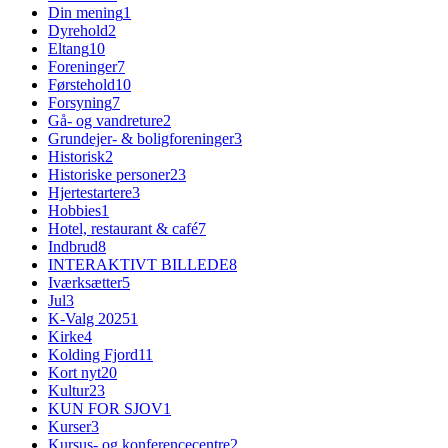
Din mening
1
Dyrehold
2
Eltang
10
Foreninger
7
Førstehold
10
Forsyning
7
Gå- og vandreture
2
Grundejer- & boligforeninger
3
Historisk
2
Historiske personer
23
Hjertestartere
3
Hobbies
1
Hotel, restaurant & café
7
Indbrud
8
INTERAKTIVT BILLEDE
8
Iværksætter
5
Jul
3
K-Valg 2025
1
Kirke
4
Kolding Fjord
11
Kort nyt
20
Kultur
23
KUN FOR SJOV
1
Kurser
3
Kursus- og konferencecentre
2