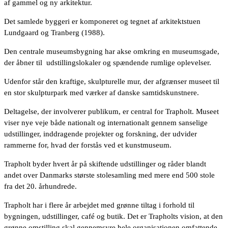
af gammel og ny arkitektur.
Det samlede byggeri er komponeret og tegnet af arkitektstuen
Lundgaard og Tranberg (1988).
Den centrale museumsbygning har akse omkring en museumsgade,
der åbner til udstillingslokaler og spændende rumlige oplevelser.
Udenfor står den kraftige, skulpturelle mur, der afgrænser museet til
en stor skulpturpark med værker af danske samtidskunstnere.
Deltagelse, der involverer publikum, er central for Trapholt. Museet
viser nye veje både nationalt og internationalt gennem sanselige
udstillinger, inddragende projekter og forskning, der udvider
rammerne for, hvad der forstås ved et kunstmuseum.
Trapholt byder hvert år på skiftende udstillinger og råder blandt
andet over Danmarks største stolesamling med mere end 500 stole
fra det 20. århundrede.
Trapholt har i flere år arbejdet med grønne tiltag i forhold til
bygningen, udstillinger, café og butik. Det er Trapholts vision, at den
grønne omstilling skal gennemsyre hele organisationen omfattende