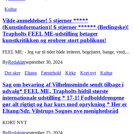
Kultur
Vilde anmeldelser! 5 stjerner *****
(Kunstinformation)! 6 stjerner ****** (Berlingske)!
Trapholts FEEL ME-udstilling betager
kunstkritikken og erobrer stort publikum!
FEEL ME: - Jeg var til tider både irriteret, begejstret, bange, vred,...
By
Redaktør
september 30, 2024
Det sker
Eltang
Førstehold
Kirke
Kort nyt
Kultur
Sag om bevaring af Vilhelmsminde sendt tilbage i
udvalg* FEEL ME, Trapholts hidtil største
internationale udstilling * 17-1! Fodbolddrengene
gør alt rigtigt og har kurs mod oprykning * Her er
Eltang/Sdr. Vilstrups Sognes nye menighedsråd
KORT NYT
By
Redaktør
september 25, 2024