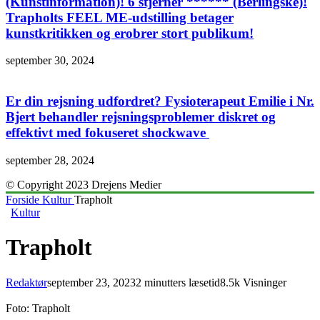
(Kunstinformation)! 6 stjerner ****** (Berlingske)!
Trapholts FEEL ME-udstilling betager
kunstkritikken og erobrer stort publikum!
september 30, 2024
Er din rejsning udfordret? Fysioterapeut Emilie i Nr.
Bjert behandler rejsningsproblemer diskret og
effektivt med fokuseret shockwave
september 28, 2024
© Copyright 2023 Drejens Medier
Forside
Kultur
Trapholt
Kultur
Trapholt
Redaktør
september 23, 2023
2 minutters læsetid
8.5k Visninger
Foto: Trapholt